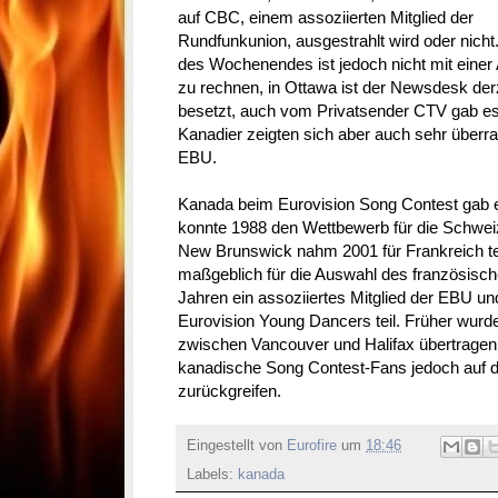
auf CBC, einem assoziierten Mitglied der
Rundfunkunion, ausgestrahlt wird oder nich
des Wochenendes ist jedoch nicht mit einer
zu rechnen, in Ottawa ist der Newsdesk derz
besetzt, auch vom Privatsender CTV gab es 
Kanadier zeigten sich aber auch sehr überr
EBU.
Kanada beim Eurovision Song Contest gab e
konnte 1988 den Wettbewerb für die Schwei
New Brunswick nahm 2001 für Frankreich te
maßgeblich für die Auswahl des französischen
Jahren ein assoziiertes Mitglied der EBU u
Eurovision Young Dancers teil. Früher wur
zwischen Vancouver und Halifax übertragen.
kanadische Song Contest-Fans jedoch auf d
zurückgreifen.
Eingestellt von
Eurofire
um
18:46
Labels:
kanada