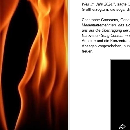
Welt im Jahr 2024
.", sagte 
Großherzogtum, die sogar di
Christophe Goossens, Gener
Medienunternehmen, das sic
uns auf die Übertragung der
Eurovision Song Contest in s
Aspekte und die Konzentrati
Absagen vorgeschoben, nun
freuen.