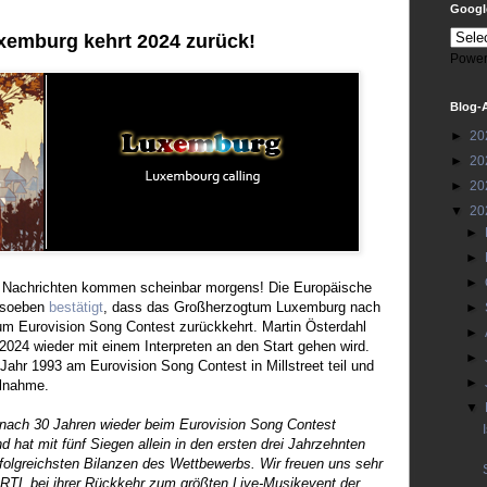
Google
xemburg kehrt 2024 zurück!
Power
Blog-
►
20
►
20
►
20
▼
20
►
►
►
 Nachrichten kommen scheinbar morgens! Die Europäische
 soeben
bestätigt
, dass das Großherzogtum Luxemburg nach
►
um Eurovision Song Contest zurückkehrt. Martin Österdahl
►
2024 wieder mit einem Interpreten an den Start gehen wird.
►
Jahr 1993 am Eurovision Song Contest in Millstreet teil und
►
ilnahme.
▼
nach 30 Jahren wieder beim Eurovision Song Contest
 hat mit fünf Siegen allein in den ersten drei Jahrzehnten
folgreichsten Bilanzen des Wettbewerbs. Wir freuen uns sehr
RTL bei ihrer Rückkehr zum größten Live-Musikevent der