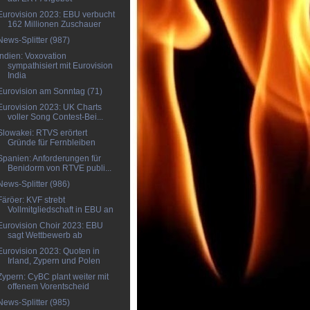
Eurovision 2023: EBU verbucht
162 Millionen Zuschauer
News-Splitter (987)
Indien: Voxovation
sympathisiert mit Eurovision
India
Eurovision am Sonntag (71)
Eurovision 2023: UK Charts
voller Song Contest-Bei...
Slowakei: RTVS erörtert
Gründe für Fernbleiben
Spanien: Anforderungen für
Benidorm von RTVE publi...
News-Splitter (986)
Färöer: KVF strebt
Vollmitgliedschaft in EBU an
Eurovision Choir 2023: EBU
sagt Wettbewerb ab
Eurovision 2023: Quoten in
Irland, Zypern und Polen
Zypern: CyBC plant weiter mit
offenem Vorentscheid
News-Splitter (985)