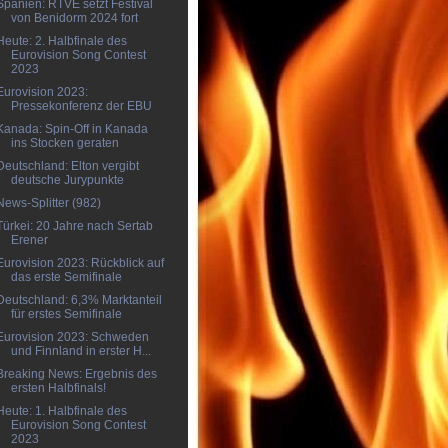
Spanien: RTVE setzt Festival
von Benidorm 2024 fort
Heute: 2. Halbfinale des
Eurovision Song Contest
2023
Eurovision 2023:
Pressekonferenz der EBU
Kanada: Spin-Off in Kanada
ins Stocken geraten
Deutschland: Elton vergibt
deutsche Jurypunkte
News-Splitter (982)
Türkei: 20 Jahre nach Sertab
Erener
Eurovision 2023: Rückblick auf
das erste Semifinale
Deutschland: 6,3% Marktanteil
für erstes Semifinale
Eurovision 2023: Schweden
und Finnland in erster H...
Breaking News: Ergebnis des
ersten Halbfinals!
Heute: 1. Halbfinale des
Eurovision Song Contest
2023