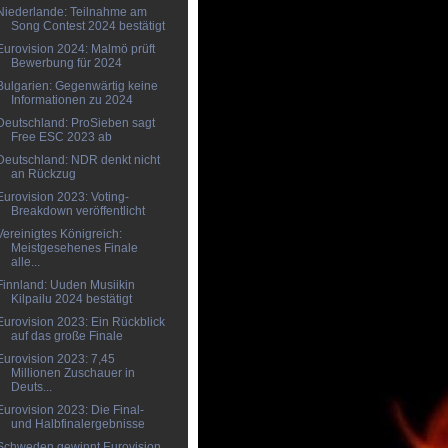
Niederlande: Teilnahme am
Song Contest 2024 bestätigt
Eurovision 2024: Malmö prüft
Bewerbung für 2024
Bulgarien: Gegenwärtig keine
Informationen zu 2024
Deutschland: ProSieben sagt
Free ESC 2023 ab
Deutschland: NDR denkt nicht
an Rückzug
Eurovision 2023: Voting-
Breakdown veröffentlicht
Vereinigtes Königreich:
Meistgesehenes Finale
alle...
Finnland: Uuden Musiikin
Kilpailu 2024 bestätigt
Eurovision 2023: Ein Rückblick
auf das große Finale
Eurovision 2023: 7,45
Millionen Zuschauer in
Deuts...
Eurovision 2023: Die Final-
und Halbfinalergebnisse
Schweden gewinnt Eurovision