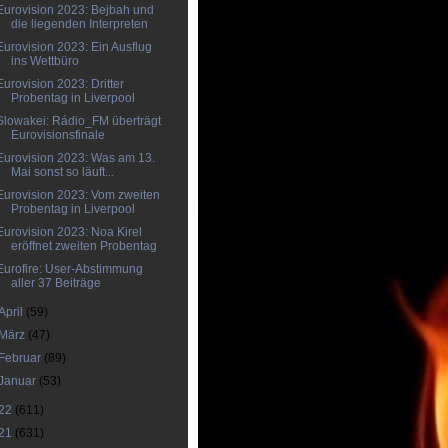
Eurovision 2023: Bejbah und
die liegenden Interpreten
Eurovision 2023: Ein Ausflug
ins Wettbüro
Eurovision 2023: Dritter
Probentag in Liverpool
Slowakei: Rádio_FM überträgt
Eurovisionsfinale
Eurovision 2023: Was am 13.
Mai sonst so läuft...
Eurovision 2023: Vom zweiten
Probentag in Liverpool
Eurovision 2023: Noa Kirel
eröffnet zweiten Probentag
Eurofire: User-Abstimmung
aller 37 Beiträge
April
(59)
März
(47)
Februar
(89)
Januar
(53)
22
(611)
21
(631)