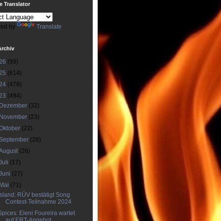
 Translator
ed by
Translate
Archiv
26
(99)
25
(614)
24
(478)
23
(494)
Dezember
(32)
November
(23)
Oktober
(22)
September
(28)
August
(26)
Juli
(17)
Juni
(27)
Mai
(71)
Island: RÚV bestätigt Song
Contest-Teilnahme 2024
Spices: Eleni Foureira wartet
auf ERT-Angebot