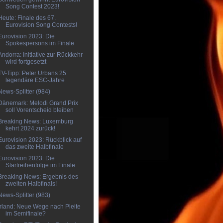
Song Contest 2023!
Heute: Finale des 67.
Eurovision Song Contests!
Eurovision 2023: Die
Spokespersons im Finale
Andorra: Initiative zur Rückkehr
wird fortgesetzt
TV-Tipp: Peter Urbans 25
legendäre ESC-Jahre
News-Splitter (984)
Dänemark: Melodi Grand Prix
soll Vorentscheid bleiben
Breaking News: Luxemburg
kehrt 2024 zurück!
Eurovision 2023: Rückblick auf
das zweite Halbfinale
Eurovision 2023: Die
Startreihenfolge im Finale
Breaking News: Ergebnis des
zweiten Halbfinals!
News-Splitter (983)
Irland: Neue Wege nach Pleite
im Semifinale?