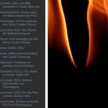
Korrektur: EBU und BBC
verwerfen X Factor-Methode
Breaking News: Änderungen
bei Bekanntgabe der Fina...
Montenegro: RTCG zeigt alle
drei Song Contest-Shows
Eurovision 2023: Die Woche
der Wahrheit beginnt
Färöer: KVF überträgt alle drei
Song Contest-Shows
News-Splitter (981)
Heute: Willkommensempfang
am Carpet Turquoise
Österreich: Probleme im
zweiten Anlauf behoben
Eurovision 2023: LOTL treten
in zweiter Hälfte auf
Eurovision 2023: Weitere
Einzelheiten zur
Übertragung
Eurovision 2023: Die Big Five
und die Ukraine sind...
Kasachstan: Khabar verzichtet
2023 auf Übertragung