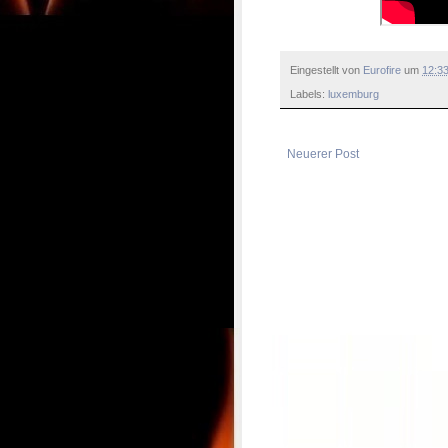
Eingestellt von
Eurofire
um
12:3
Labels:
luxemburg
Neuerer Post