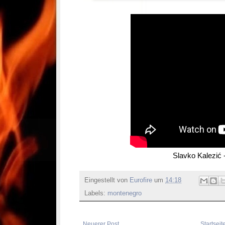
Slavko Kalezić 
Eingestellt von
Eurofire
um
14:18
Labels:
montenegro
Neuerer Post
Startseit