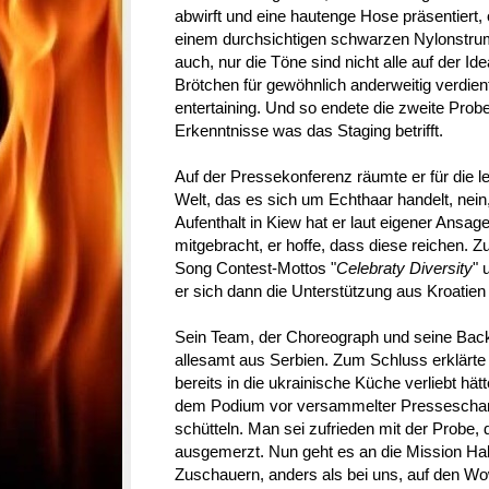
abwirft und eine hautenge Hose präsentiert
einem durchsichtigen schwarzen Nylonstru
auch, nur die Töne sind nicht alle auf der Ide
Brötchen für gewöhnlich anderweitig verdient,
entertaining. Und so endete die zweite Pro
Erkenntnisse was das Staging betrifft.
Auf der Pressekonferenz räumte er für die l
Welt, das es sich um Echthaar handelt, nein
Aufenthalt in Kiew hat er laut eigener Ansag
mitgebracht, er hoffe, dass diese reichen. Zu
Song Contest-Mottos "
Celebraty Diversity
" 
er sich dann die Unterstützung aus Kroatien 
Sein Team, der Choreograph und seine Ba
allesamt aus Serbien. Zum Schluss erklärte 
bereits in die ukrainische Küche verliebt hät
dem Podium vor versammelter Presseschar
schütteln. Man sei zufrieden mit der Probe, 
ausgemerzt. Nun geht es an die Mission Halb
Zuschauern, anders als bei uns, auf den Wo