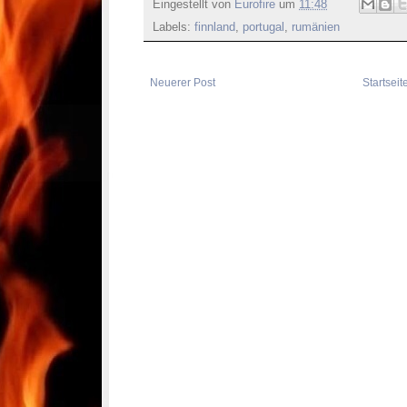
Eingestellt von
Eurofire
um
11:48
Labels:
finnland
,
portugal
,
rumänien
Neuerer Post
Startseit