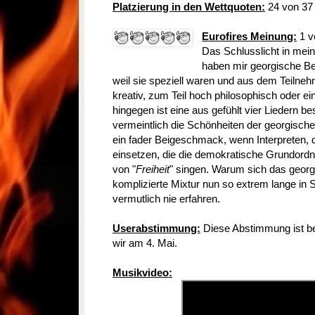
Platzierung in den Wettquoten:
24 von 37 
Eurofires Meinung:
1 v
Das Schlusslicht in mei
haben mir georgische Bei
weil sie speziell waren und aus dem Teilne
kreativ, zum Teil hoch philosophisch oder ei
hingegen ist eine aus gefühlt vier Liedern b
vermeintlich die Schönheiten der georgische
ein fader Beigeschmack, wenn Interpreten, di
einsetzen, die die demokratische Grundor
von "
Freiheit
" singen. Warum sich das georg
komplizierte Mixtur nun so extrem lange in 
vermutlich nie erfahren.
Userabstimmung:
Diese Abstimmung ist be
wir am 4. Mai.
Musikvideo: