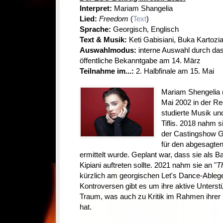
Interpret:
Mariam Shangelia
Lied:
Freedom
(
Text
)
Sprache:
Georgisch, Englisch
Text & Musik:
Keti Gabisiani, Buka Kartozi
Auswahlmodus:
interne Auswahl durch da
öffentliche Bekanntgabe am 14. März
Teilnahme im...:
2. Halbfinale am 15. Mai
Mariam Shengelia
Mai 2002 in der Re
studierte Musik u
Tiflis. 2018 nahm s
der Castingshow Geo
für den abgesagte
ermittelt wurde. Geplant war, dass sie als 
Kipiani auftreten sollte. 2021 nahm sie an "
T
kürzlich am georgischen Let's Dance-Ableger
Kontroversen gibt es um ihre aktive Unterst
Traum, was auch zu Kritik im Rahmen ihrer
hat.