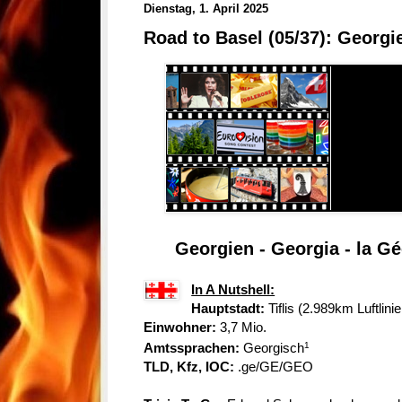
Dienstag, 1. April 2025
Road to Basel (05/37): Georgi
Georgien - Georgia - la Gé
In A Nutshell:
Hauptstadt:
Tiflis (2.989km Luftlini
Einwohner:
3,7 Mio.
1
Amtssprachen:
Georgisc
h
TLD, Kfz, IOC:
.ge/GE/GEO