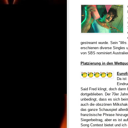
gestreamt wurde. Sein "
Mrs.
erschienen diverse Singles 
von SBS nominiert Australie
Platzierung in den Wettqu
Eur
of
Da ist
Eindru
Said Fred klingt, doch dann 
dortgeblieben. Der 70er Jah
unbedingt, dass es sich bei
auch die obszönen Milkshak
das ganze Schauspiel allerd
französische Phrase hinzugef
Siegerbeitrag, aber es ist au
Song Contest bietet und ich