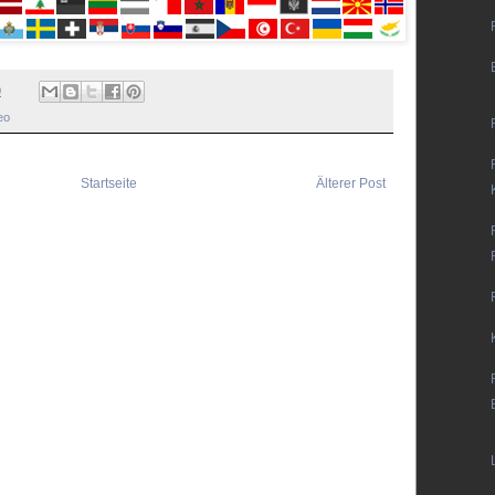
0
eo
Startseite
Älterer Post