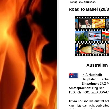
Freitag, 25. April 2025
Road to Basel (29/3
Australien 
In A Nutshell:
Hauptstadt:
Canber
Einwohner:
27,2 M
Amtssprachen:
Englisch
TLD, Kfz, IOC:
.au/AUS/AU
Trivia To Go:
Die australis
kaum bis gar nicht verbreitet