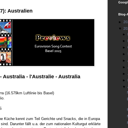
Google
7): Australien
Blog-
►
20
▼
20
►
►
►
►
►
►
►
- Australia - l'Australie - Australia
►
▼
ra (16.579km Luftlinie bis Basel)
io.
S
che Küche kennt zum Teil Gerichte und Snacks, die in Europa
 sind. Darunter fällt u.a. der zum nationalen Kulturgut erklärte