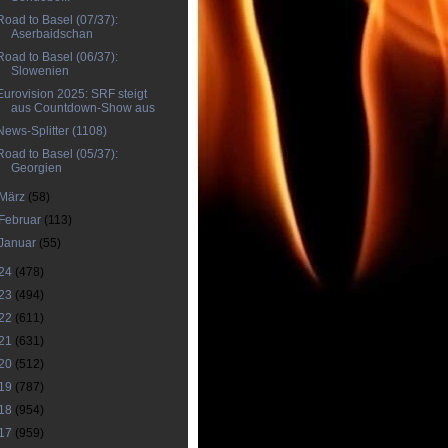
Road to Basel (07/37):
Aserbaidschan
Road to Basel (06/37):
Slowenien
Eurovision 2025: SRF steigt
aus Countdown-Show aus
News-Splitter (1108)
Road to Basel (05/37):
Georgien
März
(58)
Februar
(113)
Januar
(55)
24
(478)
23
(494)
22
(611)
21
(631)
20
(512)
19
(787)
18
(954)
17
(959)