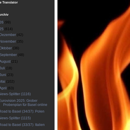
 Translator
Archiv
26
(99)
25
(614)
Dezember
(42)
November
(35)
Oktober
(36)
September
(48)
August
(21)
Juli
(18)
Juni
(23)
Mai
(102)
April
(63)
News-Splitter (1116)
Eurovision 2025: Grober
Probenplan für Basel online
Road to Basel (34/37): Polen
News-Splitter (1115)
Road to Basel (33/37): Italien