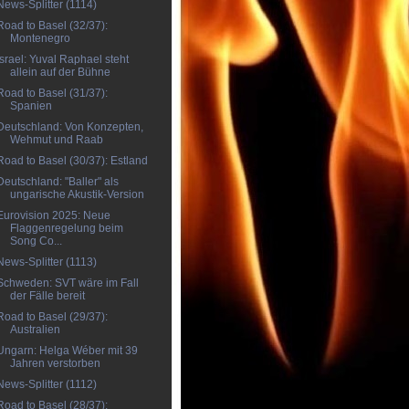
News-Splitter (1114)
Road to Basel (32/37):
Montenegro
Israel: Yuval Raphael steht
allein auf der Bühne
Road to Basel (31/37):
Spanien
Deutschland: Von Konzepten,
Wehmut und Raab
Road to Basel (30/37): Estland
Deutschland: "Baller" als
ungarische Akustik-Version
Eurovision 2025: Neue
Flaggenregelung beim
Song Co...
News-Splitter (1113)
Schweden: SVT wäre im Fall
der Fälle bereit
Road to Basel (29/37):
Australien
Ungarn: Helga Wéber mit 39
Jahren verstorben
News-Splitter (1112)
Road to Basel (28/37):