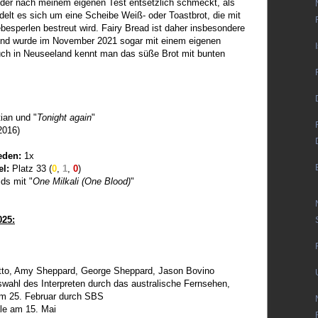
 der nach meinem eigenen Test entsetzlich schmeckt, als
delt es sich um eine Scheibe Weiß- oder Toastbrot, die mit
ebesperlen bestreut wird. Fairy Bread ist daher insbesondere
 und wurde im November 2021 sogar mit einem eigenen
uch in Neuseeland kennt man das süße Brot mit bunten
ian und "
Tonight again
"
2016)
eden:
1x
el:
Platz 33 (
0
,
1
,
0
)
lds mit "
One Milkali (One Blood)
"
025:
to, Amy Sheppard, George Sheppard, Jason Bovino
swahl des Interpreten durch das australische Fernsehen,
m 25. Februar durch SBS
ale am 15. Mai