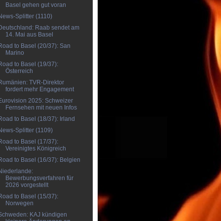
Basel gehen gut voran
News-Splitter (1110)
Deutschland: Raab sendet am
14. Mai aus Basel
Road to Basel (20/37): San
Marino
Road to Basel (19/37):
Österreich
Rumänien: TVR-Direktor
fordert mehr Engagement
Eurovision 2025: Schweizer
Fernsehen mit neuen Infos
Road to Basel (18/37): Irland
News-Splitter (1109)
Road to Basel (17/37):
Vereinigtes Königreich
Road to Basel (16/37): Belgien
Niederlande:
Bewerbungsverfahren für
2026 vorgestellt
Road to Basel (15/37):
Norwegen
Schweden: KAJ kündigen