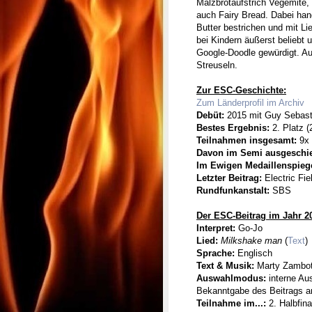
Malzbrotaufstrich Vegemite,
auch Fairy Bread. Dabei han
Butter bestrichen und mit Li
bei Kindern äußerst beliebt
Google-Doodle gewürdigt. A
Streuseln.
Zur ESC-Geschichte:
Zum Länderprofil im Archiv
Debüt:
2015 mit Guy Sebast
Bestes Ergebnis:
2. Platz (
Teilnahmen insgesamt:
9x
Davon im Semi ausgeschi
Im Ewigen Medaillenspieg
Letzter Beitrag:
Electric Fie
Rundfunkanstalt:
SBS
Der ESC-Beitrag im Jahr 2
Interpret:
Go-Jo
Lied:
Milkshake man
(
Text
)
Sprache:
Englisch
Text & Musik:
Marty Zambot
Auswahlmodus:
interne Au
Bekanntgabe des Beitrags a
Teilnahme im...:
2. Halbfin