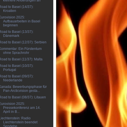
kleinere Änderungen an
Road to Basel (14/37):
Kroatien
Eurovision 2025:
Aufbauarbeiten in Basel
beginnen
Road to Basel (13/37):
Dänemark
Road to Basel (12/37): Serbien
Kommentar: Ein Fürstentum
ohne Sprachrohr
Road to Basel (11/37): Malta
Road to Basel (10/37):
Portugal
Road to Basel (09/37):
Niederlande
Kanada: Bewerbungsphase für
Pan-Arcticvision gesta...
Road to Basel (08/37): Litauen
Eurovision 2025:
Pressekonferenz am 14.
April in B...
Liechtenstein: Radio
Liechtenstein beendet
Sendebe...