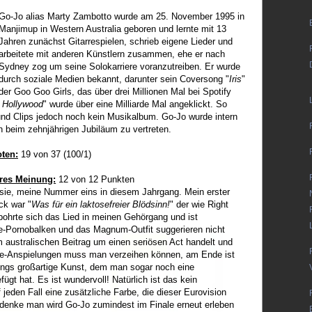
Go-Jo alias Marty Zambotto wurde am 25. November 1995 in
Manjimup in Western Australia geboren und lernte mit 13
Jahren zunächst Gitarrespielen, schrieb eigene Lieder und
arbeitete mit anderen Künstlern zusammen, ehe er nach
Sydney zog um seine Solokarriere voranzutreiben. Er wurde
durch soziale Medien bekannt, darunter sein Coversong "
Iris
"
der Goo Goo Girls, das über drei Millionen Mal bei Spotify
 Hollywood
" wurde über eine Milliarde Mal angeklickt. So
und Clips jedoch noch kein Musikalbum. Go-Jo wurde intern
n beim zehnjährigen Jubiläum zu vertreten.
oten:
19 von 37 (100/1)
ires Meinung:
12 von 12 Punkten
 sie, meine Nummer eins in diesem Jahrgang. Mein erster
ck war "
Was für ein laktosefreier Blödsinn!
" der wie Right
bohrte sich das Lied in meinen Gehörgang und ist
re-Pornobalken und das Magnum-Outfit suggerieren nicht
m australischen Beitrag um einen seriösen Act handelt und
e-Anspielungen muss man verzeihen können, am Ende ist
ings großartige Kunst, dem man sogar noch eine
ügt hat. Es ist wundervoll! Natürlich ist das kein
f jeden Fall eine zusätzliche Farbe, die dieser Eurovision
 denke man wird Go-Jo zumindest im Finale erneut erleben