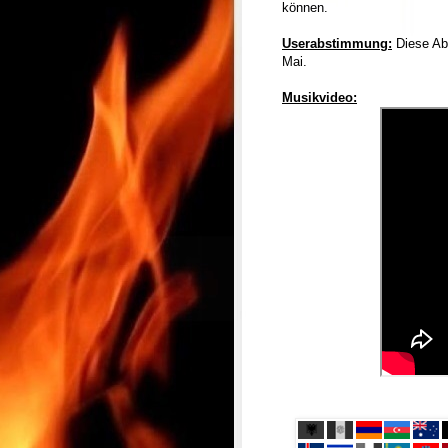
können.
Userabstimmung:
Diese Abs
Mai.
Musikvideo: