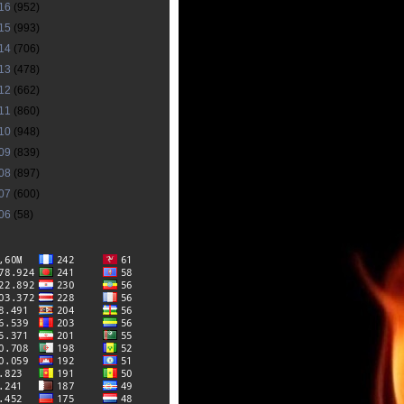
16
(952)
15
(993)
14
(706)
13
(478)
12
(662)
11
(860)
10
(948)
09
(839)
08
(897)
07
(600)
06
(58)