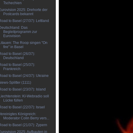
Tschechien
Eurovision 2025: Drehorte der
Postcards bekannt
Road to Basel (27/37): Lettland
Deutschland: Das
Begleitprogramm zur
Eurovision
Litauen: The Roop singen "On
fire" in Basel
Road to Basel (26/37):
Deutschland
Road to Basel (25/37):
Frankreich
Road to Basel (24/37): Ukraine
News-Splitter (1111)
Road to Basel (23/37): Island
Liechtenstein: KI-Webradio soll
Lücke füllen
Road to Basel (22/37): Israel
Vereinigtes Königreich:
Moderator Colin Berry vers...
Road to Basel (21/37): Zypern
Eurovision 2025: Aufbauten in