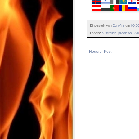
Eingestellt von
Eurofire
um
00:0
Labels:
australien
,
previews
,
vid
Neuerer Post