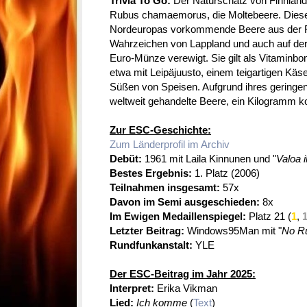
Trivia To Go:
Der Naturschatz von Finnland
Rubus chamaemorus, die Moltebeere. Diese 
Nordeuropas vorkommende Beere aus der F
Wahrzeichen von Lappland und auch auf der
Euro-Münze verewigt. Sie gilt als Vitaminbom
etwa mit Leipäjuusto, einem teigartigen Käs
Süßen von Speisen. Aufgrund ihres geringen E
weltweit gehandelte Beere, ein Kilogramm ko
Zur ESC-Geschichte:
Zum Länderprofil im Archiv
Debüt:
1961 mit Laila Kinnunen und "
Valoa 
Bestes Ergebnis:
1. Platz (2006)
Teilnahmen insgesamt:
57x
Davon im Semi ausgeschieden:
8x
Im Ewigen Medaillenspiegel:
Platz 21 (
1
,
Letzter Beitrag:
Windows95Man mit "
No Ru
Rundfunkanstalt:
YLE
Der ESC-Beitrag im Jahr 2025:
Interpret:
Erika Vikman
Lied:
Ich komme
(
Text
)