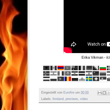
Erika Vikman -
I
Eingestellt von
Eurofire
um
00:00
Labels:
finnland
,
previews
,
video