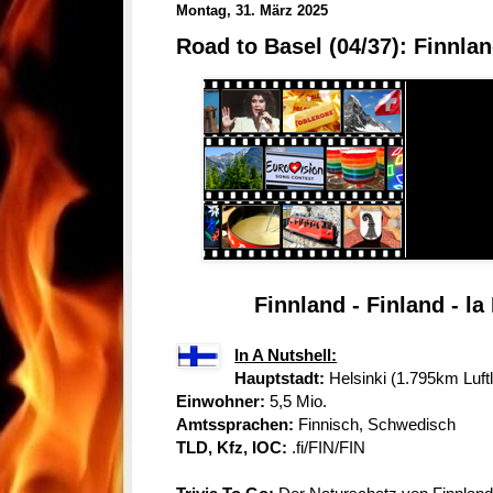
Montag, 31. März 2025
Road to Basel (04/37): Finnla
Finnland - Finland - l
In A Nutshell:
Hauptstadt:
Helsinki (1.795km Luftl
Einwohner:
5,5 Mio.
Amtssprachen:
Finnisch, Schwedisch
TLD, Kfz, IOC:
.fi/FIN/FIN