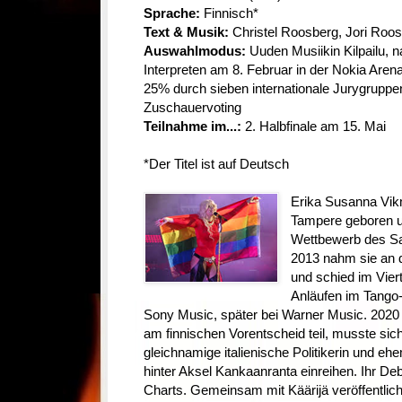
Sprache:
Finnisch*
Text & Musik:
Christel Roosberg, Jori Roo
Auswahlmodus:
Uuden Musiikin Kilpailu, n
Interpreten am 8. Februar in der Nokia Are
25% durch sieben internationale Jurygrupp
Zuschauervoting
Teilnahme im...:
2. Halbfinale am 15. Mai
*Der Titel ist auf Deutsch
Erika Susanna Vik
Tampere geboren 
Wettbewerb des Sa
2013 nahm sie an d
und schied im Vier
Anläufen im Tango-
Sony Music, später bei Warner Music. 2020 
am finnischen Vorentscheid teil, musste sich
gleichnamige italienische Politikerin und eh
hinter Aksel Kankaanranta einreihen. Ihr De
Charts. Gemeinsam mit Käärijä veröffentlicht