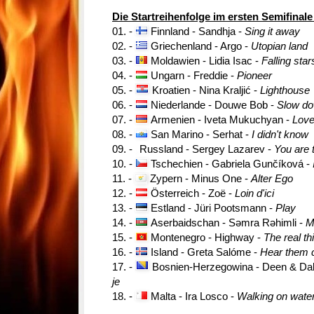
Die Startreihenfolge im ersten Semifinale
01.
-
Finnland - Sandhja -
Sing it away
02.
-
Griechenland - Argo -
Utopian land
03.
-
Moldawien - Lidia Isac -
Falling star
04.
-
Ungarn - Freddie -
Pioneer
05.
-
Kroatien - Nina Kraljić -
Lighthouse
06.
-
Niederlande - Douwe Bob -
Slow d
07.
-
Armenien - Iveta Mukuchyan -
Love
08.
-
San Marino - Serhat -
I didn't know
09.
-
Russland - Sergey Lazarev -
You are 
10.
-
Tschechien - Gabriela Gunčíková -
11.
-
Zypern - Minus One -
Alter Ego
12.
-
Österreich - Zoë -
Loin d'ici
13.
-
Estland - Jüri Pootsmann -
Play
14.
-
Aserbaidschan - Səmra Rəhimli -
M
15.
-
Montenegro - Highway -
The real th
16.
-
Island - Greta Salóme -
Hear them c
17.
-
Bosnien-Herzegowina - Deen & Dala
je
18.
-
Malta - Ira Losco -
Walking on wate