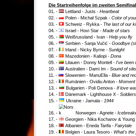
Die Startreihenfolge im zweiten Semifinal
01.
-
Lettland - Justs -
Heartbeat
02.
-
Polen - Michał Szpak -
Color of your
03.
-
Schweiz - Rykka -
The last of our k
04.
-
Israel - Hovi Star -
Made of stars
05.
-
Weißrussland - Ivan -
Help you fly
06. -
Serbien - Sanja Vučić -
Goodbye (sh
07.
-
Irland - Nicky Byrne -
Sunlight
08.
-
Mazedonien - Kaliopi -
Dona
09.
-
Litauen - Donny Montell -
I've been w
10.
-
Australien - Dami Im -
Sound of sil
11.
-
Slowenien - ManuElla -
Blue and re
12.
-
Rumänien - Ovidiu Anton -
Moment o
13.
-
Bulgarien - Poli Genova -
If love wa
14.
-
Dänemark - Lighthouse X -
Soldiers
15.
-
Ukraine - Jamala -
1944
16.
-
Norwegen - Agnete -
Icebreak
17.
-
Georgien - Nika Kocharov & Young 
18.
-
Albanien - Eneda Tarifa -
Fairytale
19.
-
Belgien - Laura Tesoro -
What's the