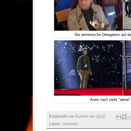
Die armenische Delegation auf
Aram mp3 steht "
alone
"
Eingestellt von
Eurofire
um
14:07
Labels:
armenien