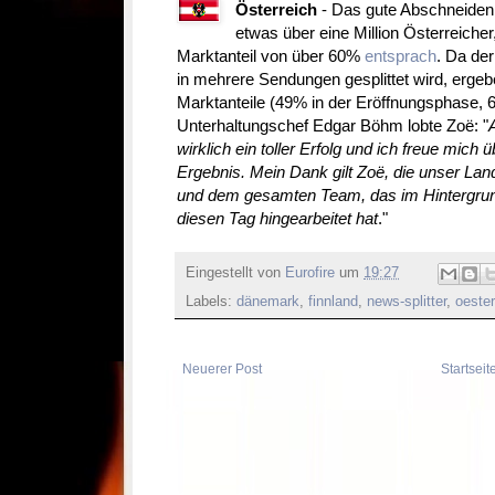
Österreich
- Das gute Abschneiden
etwas über eine Million Österreich
Marktanteil von über 60%
entsprach
. Da de
in mehrere Sendungen gesplittet wird, erge
Marktanteile (49% in der Eröffnungsphase, 6
Unterhaltungschef Edgar Böhm lobte Zoë: "
wirklich ein toller Erfolg und ich freue mich
Ergebnis. Mein Dank gilt Zoë, die unser Lan
und dem gesamten Team, das im Hintergrun
diesen Tag hingearbeitet hat
."
Eingestellt von
Eurofire
um
19:27
Labels:
dänemark
,
finnland
,
news-splitter
,
oester
Neuerer Post
Startseit