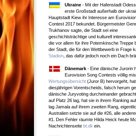
Ukraine
- Mit der Hafenstadt Odess
erste Großstadt außerhalb der ukra
Hauptstadt Kiew ihr Interesse am Eurovisio
Contest 2017 bekundet. Bürgermeister Gen
Trukhanov sagte, die Stadt sei eine
geschichtsträchtige und kulturell interessant
die vor allem für ihre Potemkinsche Treppe b
der Stadt, die für den Wettbewerb in Frage k
Stadion
, das dafür jedoch noch ein Dach br
Dänemark
- Eine dänische Jurorin
Eurovision Song Contests völlig mis
Wertungsübersicht
(Juror B) hervorgeht, ha
diesjährigen Vorentscheids, falsch herum g
dänische Juryvoting durcheinander gebracht
auf Platz 26 lag, hat sie in ihrem Ranking au
lag Jamala auf ihrem zweiten Rang, eigentlich
Australien setzte sie auf die #26, alle ande
#1. Den Fehler räumte Hilda Heick heute M
Nachrichtenseite
bt.dk
ein.