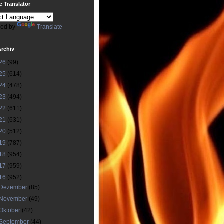
 Translator
ed by
Translate
Archiv
26
(99)
25
(614)
24
(478)
23
(494)
22
(611)
21
(631)
20
(512)
19
(787)
18
(954)
17
(959)
16
(952)
Dezember
(85)
November
(49)
Oktober
(42)
September
(44)