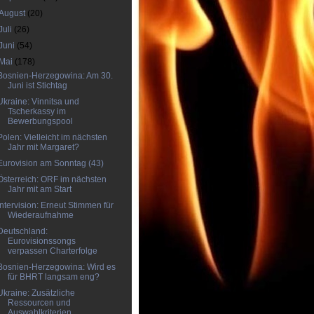
August
(20)
Juli
(26)
Juni
(54)
Mai
(178)
Bosnien-Herzegowina: Am 30.
Juni ist Stichtag
Ukraine: Vinnitsa und
Tscherkassy im
Bewerbungspool
Polen: Vielleicht im nächsten
Jahr mit Margaret?
Eurovision am Sonntag (43)
Österreich: ORF im nächsten
Jahr mit am Start
Intervision: Erneut Stimmen für
Wiederaufnahme
Deutschland:
Eurovisionssongs
verpassen Charterfolge
Bosnien-Herzegowina: Wird es
für BHRT langsam eng?
Ukraine: Zusätzliche
Ressourcen und
Auswahlkriterien