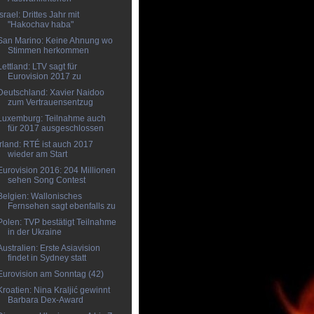
Israel: Drittes Jahr mit
"Hakochav haba"
San Marino: Keine Ahnung wo
Stimmen herkommen
Lettland: LTV sagt für
Eurovision 2017 zu
Deutschland: Xavier Naidoo
zum Vertrauensentzug
Luxemburg: Teilnahme auch
für 2017 ausgeschlossen
Irland: RTÉ ist auch 2017
wieder am Start
Eurovision 2016: 204 Millionen
sehen Song Contest
Belgien: Wallonisches
Fernsehen sagt ebenfalls zu
Polen: TVP bestätigt Teilnahme
in der Ukraine
Australien: Erste Asiavision
findet in Sydney statt
Eurovision am Sonntag (42)
Kroatien: Nina Kraljić gewinnt
Barbara Dex-Award