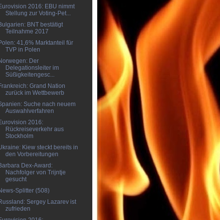
Eurovision 2016: EBU nimmt
Stellung zur Voting-Pet...
Bulgarien: BNT bestätigt
Teilnahme 2017
Polen: 41,6% Marktanteil für
TVP in Polen
Norwegen: Der
Delegationsleiter im
Süßigkeitengesc...
Frankreich: Grand Nation
zurück im Wettbewerb
Spanien: Suche nach neuem
Auswahlverfahren
Eurovision 2016:
Rückreiseverkehr aus
Stockholm
Ukraine: Kiew steckt bereits in
den Vorbereitungen
Barbara Dex-Award:
Nachfolger von Trijntje
gesucht
News-Splitter (508)
Russland: Sergey Lazarev ist
zufrieden