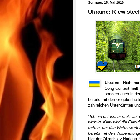
Sonntag, 15. Mai 2016
Ukraine: Kiew steck
Ukraine
- Nicht nu
Song Contest heiß 
sondern auch in der
bereits mit den Gegebenheite
zahlreichen Unterkünften und
"
Ich bin unfassbar stolz auf
wichtig. Kiew wird die Eurov
treffen, um den Wettbewerb 
bereits mit den Vorbereitun
hier der Olimpiskiy Nationa