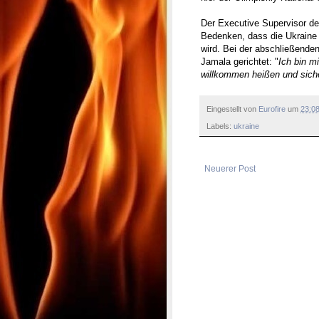
Der Executive Supervisor de
Bedenken, dass die Ukraine t
wird. Bei der abschließende
Jamala gerichtet: "
Ich bin m
willkommen heißen und sicher
Eingestellt von
Eurofire
um
23:0
Labels:
ukraine
Neuerer Post