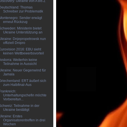
Discovery: Ukraine von A bis Z
Deutschland: Thomas
Schreiber zur Problematik
Montenegro: Sender erwägt
erneut Rückzug
Schweden: Ministerin bietet
Ukraine Unterstützung an
Ukraine: Dnjepropetrowsk nun
offiziell Dnipro
Eurovision 2016: EBU sieht
keinen Wettbewerbsvorteil
Andorra: Weiterhin keine
Teilnahme in Aussicht
Ukraine: Neuer Gegenwind für
Jamala
Griechenland: ERT äußert sich
zum Halbfinal-Aus
Frankreich:
Unterhaltungschefin möchte
Vorbereitun...
Schweiz: Teilnahme in der
Ukraine bestätigt
Ukraine: Erstes
Organisatorentreffen in drei
Wochen