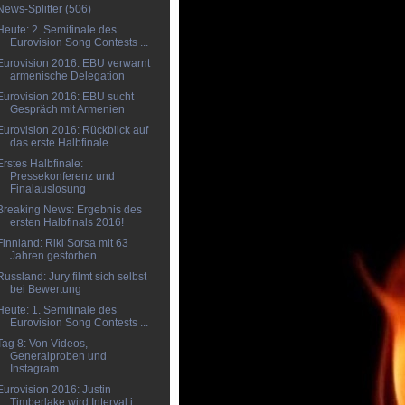
News-Splitter (506)
Heute: 2. Semifinale des
Eurovision Song Contests ...
Eurovision 2016: EBU verwarnt
armenische Delegation
Eurovision 2016: EBU sucht
Gespräch mit Armenien
Eurovision 2016: Rückblick auf
das erste Halbfinale
Erstes Halbfinale:
Pressekonferenz und
Finalauslosung
Breaking News: Ergebnis des
ersten Halbfinals 2016!
Finnland: Riki Sorsa mit 63
Jahren gestorben
Russland: Jury filmt sich selbst
bei Bewertung
Heute: 1. Semifinale des
Eurovision Song Contests ...
Tag 8: Von Videos,
Generalproben und
Instagram
Eurovision 2016: Justin
Timberlake wird Interval i...