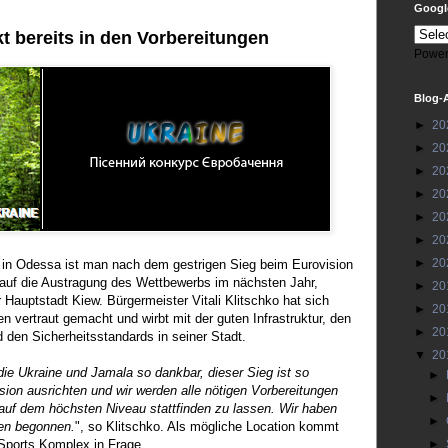
Google
t bereits in den Vorbereitungen
Power
Blog-
►
20
►
20
►
20
►
20
►
20
►
20
►
20
r in Odessa ist man nach dem gestrigen Sieg beim Eurovision
auf die Austragung des Wettbewerbs im nächsten Jahr,
►
20
 Hauptstadt Kiew. Bürgermeister Vitali Klitschko hat sich
►
20
n vertraut gemacht und wirbt mit der guten Infrastruktur, den
►
20
 den Sicherheitsstandards in seiner Stadt.
▼
20
 die Ukraine und Jamala so dankbar, dieser Sieg ist so
►
ision ausrichten und wir werden alle nötigen Vorbereitungen
►
auf dem höchsten Niveau stattfinden zu lassen. Wir haben
►
gen begonnen.
", so Klitschko. Als mögliche Location kommt
l Sports Komplex in Frage.
►