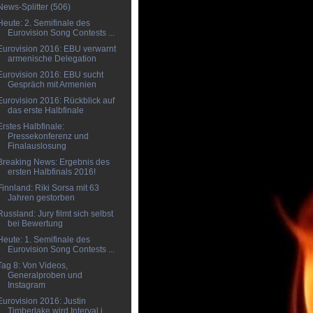
News-Splitter (506)
Heute: 2. Semifinale des
Eurovision Song Contests ...
Eurovision 2016: EBU verwarnt
armenische Delegation
Eurovision 2016: EBU sucht
Gespräch mit Armenien
Eurovision 2016: Rückblick auf
das erste Halbfinale
Erstes Halbfinale:
Pressekonferenz und
Finalauslosung
Breaking News: Ergebnis des
ersten Halbfinals 2016!
Finnland: Riki Sorsa mit 63
Jahren gestorben
Russland: Jury filmt sich selbst
bei Bewertung
Heute: 1. Semifinale des
Eurovision Song Contests ...
Tag 8: Von Videos,
Generalproben und
Instagram
Eurovision 2016: Justin
Timberlake wird Interval i...