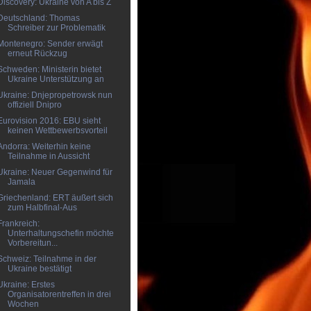
Discovery: Ukraine von A bis Z
Deutschland: Thomas
Schreiber zur Problematik
Montenegro: Sender erwägt
erneut Rückzug
Schweden: Ministerin bietet
Ukraine Unterstützung an
Ukraine: Dnjepropetrowsk nun
offiziell Dnipro
Eurovision 2016: EBU sieht
keinen Wettbewerbsvorteil
Andorra: Weiterhin keine
Teilnahme in Aussicht
Ukraine: Neuer Gegenwind für
Jamala
Griechenland: ERT äußert sich
zum Halbfinal-Aus
Frankreich:
Unterhaltungschefin möchte
Vorbereitun...
Schweiz: Teilnahme in der
Ukraine bestätigt
Ukraine: Erstes
Organisatorentreffen in drei
Wochen