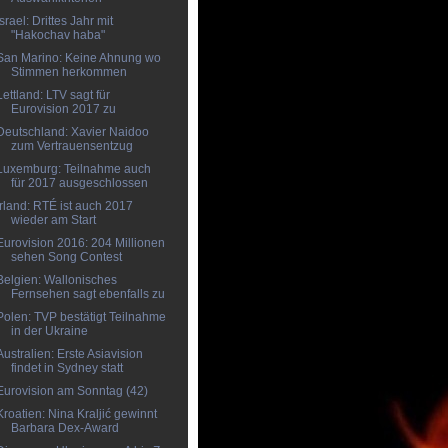
Israel: Drittes Jahr mit
"Hakochav haba"
San Marino: Keine Ahnung wo
Stimmen herkommen
Lettland: LTV sagt für
Eurovision 2017 zu
Deutschland: Xavier Naidoo
zum Vertrauensentzug
Luxemburg: Teilnahme auch
für 2017 ausgeschlossen
Irland: RTÉ ist auch 2017
wieder am Start
Eurovision 2016: 204 Millionen
sehen Song Contest
Belgien: Wallonisches
Fernsehen sagt ebenfalls zu
Polen: TVP bestätigt Teilnahme
in der Ukraine
Australien: Erste Asiavision
findet in Sydney statt
Eurovision am Sonntag (42)
Kroatien: Nina Kraljić gewinnt
Barbara Dex-Award