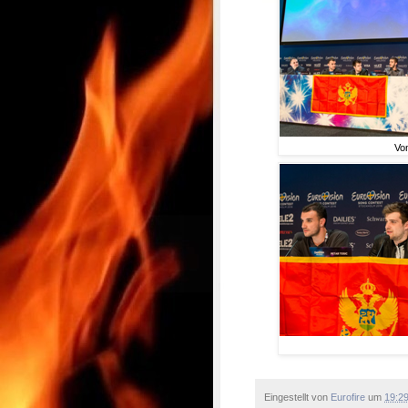
Vo
Eingestellt von
Eurofire
um
19:2