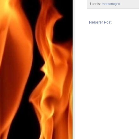
Labels:
montenegro
Neuerer Post