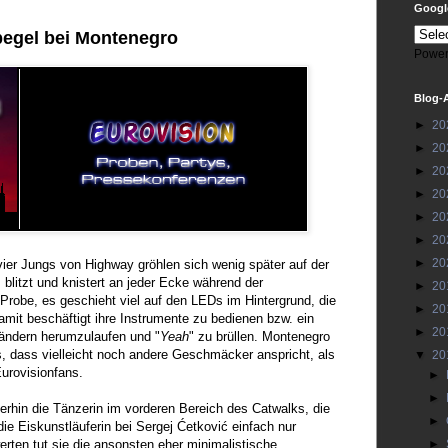
Google
pegel bei Montenegro
Power
Blog-
►
20
►
20
►
20
►
20
►
20
►
20
►
20
 vier Jungs von Highway gröhlen sich wenig später auf der
blitzt und knistert an jeder Ecke während der
►
20
Probe, es geschieht viel auf den LEDs im Hintergrund, die
►
20
amit beschäftigt ihre Instrumente zu bedienen bzw. ein
►
20
tändern herumzulaufen und "
Yeah
" zu brüllen. Montenegro
s, dass vielleicht noch andere Geschmäcker anspricht, als
▼
20
Eurovisionfans.
►
►
erhin die Tänzerin im vorderen Bereich des Catwalks, die
►
die Eiskunstläuferin bei Sergej Ćetković einfach nur
werten tut sie die ansonsten eher minimalistische
►