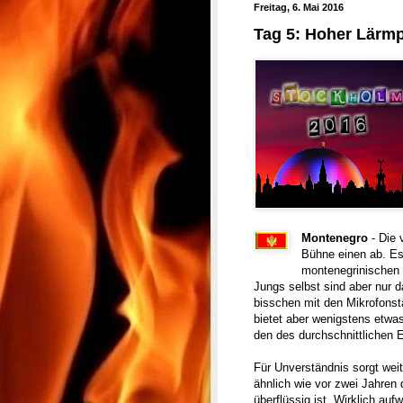
Freitag, 6. Mai 2016
Tag 5: Hoher Lärm
Montenegro
- Die
Bühne einen ab. Es 
montenegrinischen 
Jungs selbst sind aber nur d
bisschen mit den Mikrofons
bietet aber wenigstens etwa
den des durchschnittlichen 
Für Unverständnis sorgt weit
ähnlich wie vor zwei Jahren 
überflüssig ist. Wirklich auf