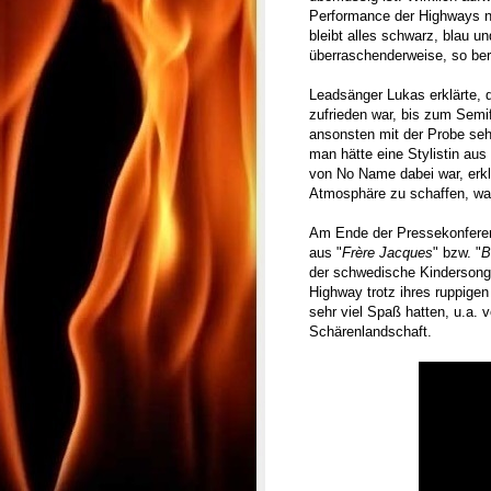
Performance der Highways nic
bleibt alles schwarz, blau u
überraschenderweise, so ber
Leadsänger Lukas erklärte, 
zufrieden war, bis zum Semifi
ansonsten mit der Probe sehr
man hätte eine Stylistin aus
von No Name dabei war, erkl
Atmosphäre zu schaffen, was
Am Ende der Pressekonferen
aus "
Frère Jacques
" bzw. "
B
der schwedische Kindersong
Highway trotz ihres ruppige
sehr viel Spaß hatten, u.a. 
Schärenlandschaft.