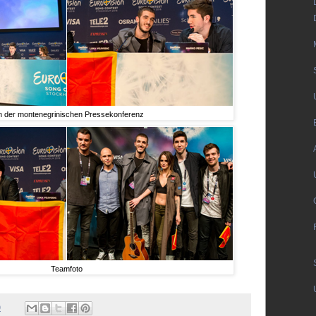
n der montenegrinischen Pressekonferenz
Teamfoto
9