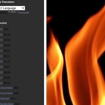
 Translator
ed by
Translate
Archiv
26
(99)
25
(614)
24
(478)
23
(494)
22
(611)
21
(631)
20
(512)
19
(787)
18
(954)
17
(959)
16
(952)
Dezember
(85)
November
(49)
Oktober
(42)
September
(44)