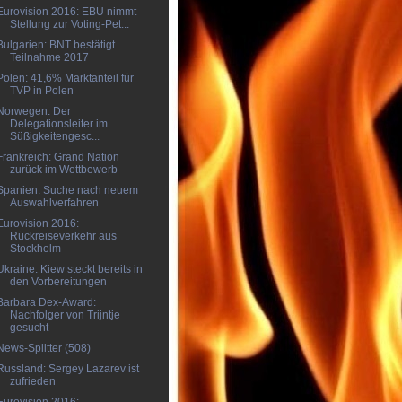
Eurovision 2016: EBU nimmt
Stellung zur Voting-Pet...
Bulgarien: BNT bestätigt
Teilnahme 2017
Polen: 41,6% Marktanteil für
TVP in Polen
Norwegen: Der
Delegationsleiter im
Süßigkeitengesc...
Frankreich: Grand Nation
zurück im Wettbewerb
Spanien: Suche nach neuem
Auswahlverfahren
Eurovision 2016:
Rückreiseverkehr aus
Stockholm
Ukraine: Kiew steckt bereits in
den Vorbereitungen
Barbara Dex-Award:
Nachfolger von Trijntje
gesucht
News-Splitter (508)
Russland: Sergey Lazarev ist
zufrieden