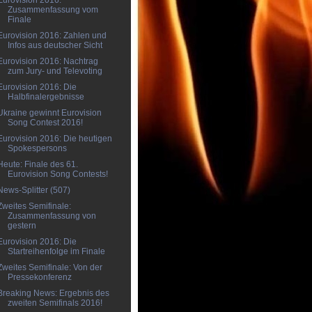
Eurovision 2016:
Zusammenfassung vom
Finale
Eurovision 2016: Zahlen und
Infos aus deutscher Sicht
Eurovision 2016: Nachtrag
zum Jury- und Televoting
Eurovision 2016: Die
Halbfinalergebnisse
Ukraine gewinnt Eurovision
Song Contest 2016!
Eurovision 2016: Die heutigen
Spokespersons
Heute: Finale des 61.
Eurovision Song Contests!
News-Splitter (507)
Zweites Semifinale:
Zusammenfassung von
gestern
Eurovision 2016: Die
Startreihenfolge im Finale
Zweites Semifinale: Von der
Pressekonferenz
Breaking News: Ergebnis des
zweiten Semifinals 2016!