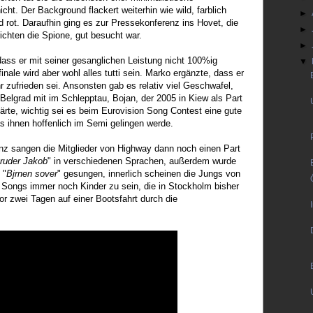
ht. Der Background flackert weiterhin wie wild, farblich
►
nd rot. Daraufhin ging es zur Pressekonferenz ins Hovet, die
►
ichten die Spione, gut besucht war.
►
dass er mit seiner gesanglichen Leistung nicht 100%ig
▼
nale wird aber wohl alles tutti sein. Marko ergänzte, dass er
 zufrieden sei. Ansonsten gab es relativ viel Geschwafel,
 Belgrad mit im Schlepptau, Bojan, der 2005 in Kiew als Part
ärte, wichtig sei es beim Eurovision Song Contest eine gute
 ihnen hoffenlich im Semi gelingen werde.
z sangen die Mitglieder von Highway dann noch einen Part
ruder Jakob
" in verschiedenen Sprachen, außerdem wurde
 "
Bjrnen sover
" gesungen, innerlich scheinen die Jungs von
n Songs immer noch Kinder zu sein, die in Stockholm bisher
vor zwei Tagen auf einer Bootsfahrt durch die