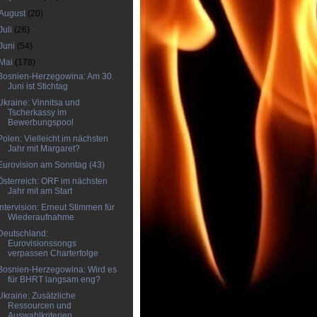
August
(20)
Juli
(26)
Juni
(54)
Mai
(178)
Bosnien-Herzegowina: Am 30.
Juni ist Stichtag
Ukraine: Vinnitsa und
Tscherkassy im
Bewerbungspool
Polen: Vielleicht im nächsten
Jahr mit Margaret?
Eurovision am Sonntag (43)
Österreich: ORF im nächsten
Jahr mit am Start
Intervision: Erneut Stimmen für
Wiederaufnahme
Deutschland:
Eurovisionssongs
verpassen Charterfolge
Bosnien-Herzegowina: Wird es
für BHRT langsam eng?
Ukraine: Zusätzliche
Ressourcen und
Auswahlkriterien