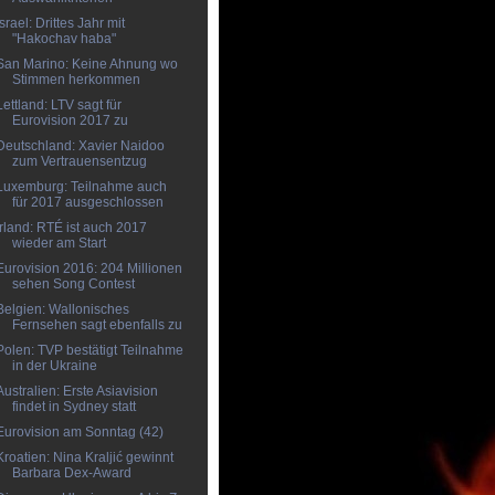
Israel: Drittes Jahr mit
"Hakochav haba"
San Marino: Keine Ahnung wo
Stimmen herkommen
Lettland: LTV sagt für
Eurovision 2017 zu
Deutschland: Xavier Naidoo
zum Vertrauensentzug
Luxemburg: Teilnahme auch
für 2017 ausgeschlossen
Irland: RTÉ ist auch 2017
wieder am Start
Eurovision 2016: 204 Millionen
sehen Song Contest
Belgien: Wallonisches
Fernsehen sagt ebenfalls zu
Polen: TVP bestätigt Teilnahme
in der Ukraine
Australien: Erste Asiavision
findet in Sydney statt
Eurovision am Sonntag (42)
Kroatien: Nina Kraljić gewinnt
Barbara Dex-Award