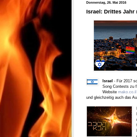
Donnerstag, 26. Mai 2016
Israel: Drittes Jah
Israel
- Für 2017 s
Song Contests zu fa
Website
mako.co.il
und gleichzeitig auch das Au