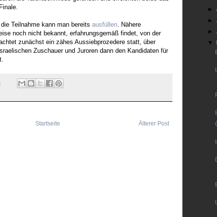
Finale.
►
►
 die Teilnahme kann man bereits
ausfüllen
. Nähere
►
eise noch nicht bekannt, erfahrungsgemäß findet, von der
chtet zunächst ein zähes Aussiebprozedere statt, über
▼
sraelischen Zuschauer und Juroren dann den Kandidaten für
t.
5
Startseite
Älterer Post