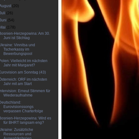
August
(20)
Juli
(26)
Juni
(54)
Mai
(178)
Bosnien-Herzegowina: Am 30.
Juni ist Stichtag
Ukraine: Vinnitsa und
Tscherkassy im
Bewerbungspool
Polen: Vielleicht im nächsten
Jahr mit Margaret?
Eurovision am Sonntag (43)
Österreich: ORF im nächsten
Jahr mit am Start
Intervision: Erneut Stimmen für
Wiederaufnahme
Deutschland:
Eurovisionssongs
verpassen Charterfolge
Bosnien-Herzegowina: Wird es
für BHRT langsam eng?
Ukraine: Zusätzliche
Ressourcen und
Auswahlkriterien