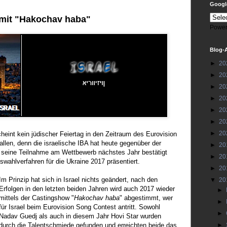
Google
r mit "Hakochav haba"
Power
Blog-
►
20
►
20
►
20
►
20
►
20
►
20
►
20
cheint kein jüdischer Feiertag in den Zeitraum des Eurovision
llen, denn die israelische IBA hat heute gegenüber der
►
20
seine Teilnahme am Wettbewerb nächstes Jahr bestätigt
►
20
swahlverfahren für die Ukraine 2017 präsentiert.
►
20
Im Prinzip hat sich in Israel nichts geändert, nach den
▼
20
Erfolgen in den letzten beiden Jahren wird auch 2017 wieder
►
mittels der Castingshow "
Hakochav haba
" abgestimmt, wer
►
für Israel beim Eurovision Song Contest antritt. Sowohl
►
Nadav Guedj als auch in diesem Jahr Hovi Star wurden
durch die Talentschmiede gefunden und erreichten beide das
►