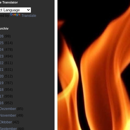
 Translator
ed by
Translate
Archiv
26
(99)
25
(614)
24
(478)
23
(494)
22
(611)
21
(631)
20
(512)
19
(787)
18
(954)
17
(959)
16
(952)
Dezember
(85)
November
(49)
Oktober
(42)
September
(44)