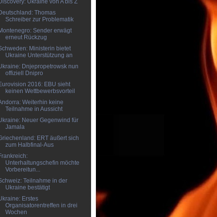
Discovery: Ukraine von A bis Z
Deutschland: Thomas
Schreiber zur Problematik
Montenegro: Sender erwägt
erneut Rückzug
Schweden: Ministerin bietet
Ukraine Unterstützung an
Ukraine: Dnjepropetrowsk nun
offiziell Dnipro
Eurovision 2016: EBU sieht
keinen Wettbewerbsvorteil
Andorra: Weiterhin keine
Teilnahme in Aussicht
Ukraine: Neuer Gegenwind für
Jamala
Griechenland: ERT äußert sich
zum Halbfinal-Aus
Frankreich:
Unterhaltungschefin möchte
Vorbereitun...
Schweiz: Teilnahme in der
Ukraine bestätigt
Ukraine: Erstes
Organisatorentreffen in drei
Wochen