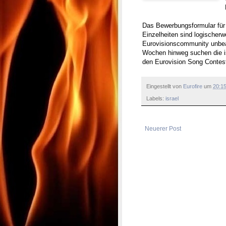
Das Bewerbungsformular für
Einzelheiten sind logischerw
Eurovisionscommunity unbea
Wochen hinweg suchen die i
den Eurovision Song Contes
Eingestellt von
Eurofire
um
20:1
Labels:
israel
Neuerer Post