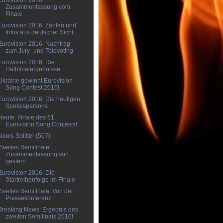
Eurovision 2016:
Zusammenfassung vom
Finale
Eurovision 2016: Zahlen und
Infos aus deutscher Sicht
Eurovision 2016: Nachtrag
zum Jury- und Televoting
Eurovision 2016: Die
Halbfinalergebnisse
Ukraine gewinnt Eurovision
Song Contest 2016!
Eurovision 2016: Die heutigen
Spokespersons
Heute: Finale des 61.
Eurovision Song Contests!
News-Splitter (507)
Zweites Semifinale:
Zusammenfassung von
gestern
Eurovision 2016: Die
Startreihenfolge im Finale
Zweites Semifinale: Von der
Pressekonferenz
Breaking News: Ergebnis des
zweiten Semifinals 2016!