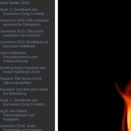
News-Splitter (506)
Heute: 2. Semifinale des
Eurovision Song Contests ...
Eurovision 2016: EBU verwarnt
armenische Delegation
Eurovision 2016: EBU sucht
Gespräch mit Armenien
Eurovision 2016: Rückblick auf
das erste Halbfinale
Erstes Halbfinale:
Pressekonferenz und
Finalauslosung
Breaking News: Ergebnis des
ersten Halbfinals 2016!
Finnland: Riki Sorsa mit 63
Jahren gestorben
Russland: Jury filmt sich selbst
bei Bewertung
Heute: 1. Semifinale des
Eurovision Song Contests ...
Tag 8: Von Videos,
Generalproben und
Instagram
Eurovision 2016: Justin
Timberlake wird Interval i...