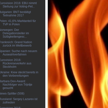
Eurovision 2016: EBU nimmt
Stellung zur Voting-Pet...
Bulgarien: BNT bestätigt
Teilnahme 2017
Polen: 41,6% Marktanteil für
TVP in Polen
Norwegen: Der
Delegationsleiter im
Süßigkeitengesc...
Frankreich: Grand Nation
zurück im Wettbewerb
Spanien: Suche nach neuem
Auswahlverfahren
Eurovision 2016:
Rückreiseverkehr aus
Stockholm
Ukraine: Kiew steckt bereits in
den Vorbereitungen
Barbara Dex-Award:
Nachfolger von Trijntje
gesucht
News-Splitter (508)
Russland: Sergey Lazarev ist
zufrieden