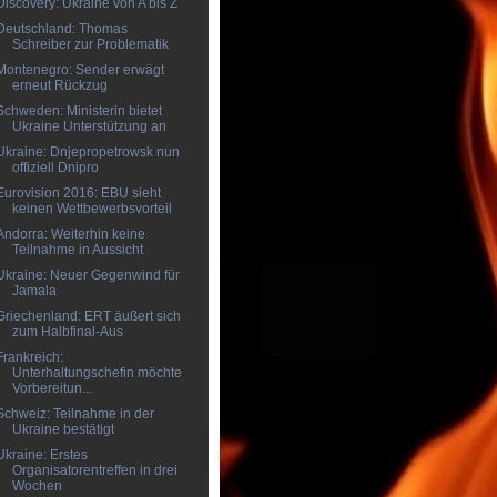
Discovery: Ukraine von A bis Z
Deutschland: Thomas
Schreiber zur Problematik
Montenegro: Sender erwägt
erneut Rückzug
Schweden: Ministerin bietet
Ukraine Unterstützung an
Ukraine: Dnjepropetrowsk nun
offiziell Dnipro
Eurovision 2016: EBU sieht
keinen Wettbewerbsvorteil
Andorra: Weiterhin keine
Teilnahme in Aussicht
Ukraine: Neuer Gegenwind für
Jamala
Griechenland: ERT äußert sich
zum Halbfinal-Aus
Frankreich:
Unterhaltungschefin möchte
Vorbereitun...
Schweiz: Teilnahme in der
Ukraine bestätigt
Ukraine: Erstes
Organisatorentreffen in drei
Wochen