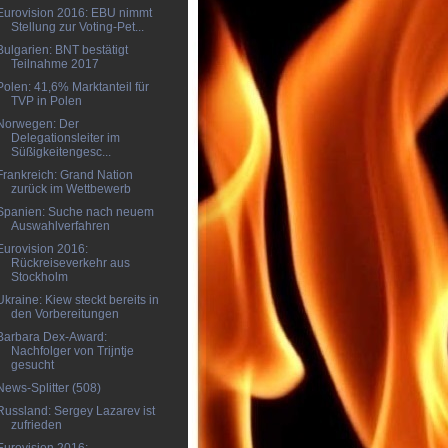
Eurovision 2016: EBU nimmt
Stellung zur Voting-Pet...
Bulgarien: BNT bestätigt
Teilnahme 2017
Polen: 41,6% Marktanteil für
TVP in Polen
Norwegen: Der
Delegationsleiter im
Süßigkeitengesc...
Frankreich: Grand Nation
zurück im Wettbewerb
Spanien: Suche nach neuem
Auswahlverfahren
Eurovision 2016:
Rückreiseverkehr aus
Stockholm
Ukraine: Kiew steckt bereits in
den Vorbereitungen
Barbara Dex-Award:
Nachfolger von Trijntje
gesucht
News-Splitter (508)
Russland: Sergey Lazarev ist
zufrieden