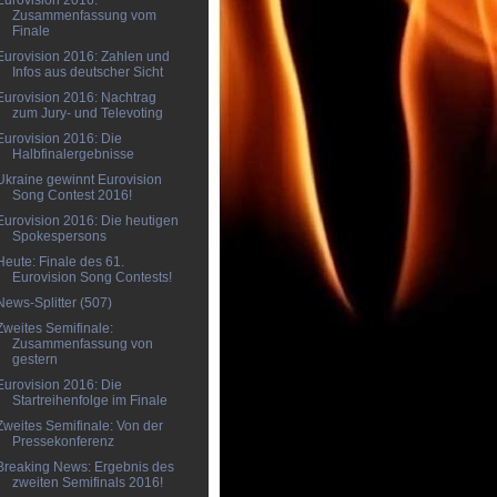
Eurovision 2016:
Zusammenfassung vom
Finale
Eurovision 2016: Zahlen und
Infos aus deutscher Sicht
Eurovision 2016: Nachtrag
zum Jury- und Televoting
Eurovision 2016: Die
Halbfinalergebnisse
Ukraine gewinnt Eurovision
Song Contest 2016!
Eurovision 2016: Die heutigen
Spokespersons
Heute: Finale des 61.
Eurovision Song Contests!
News-Splitter (507)
Zweites Semifinale:
Zusammenfassung von
gestern
Eurovision 2016: Die
Startreihenfolge im Finale
Zweites Semifinale: Von der
Pressekonferenz
Breaking News: Ergebnis des
zweiten Semifinals 2016!