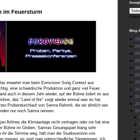
Google
n im Feuersturm
Power
Blog-
►
20
►
20
►
20
►
20
►
20
►
20
►
20
Was erwartet man beim Eurovision Song Contest aus
htig, eine schwedische Produktion und ganz viel Feuer.
►
20
Land auch in diesem Jahr wieder, auf der Bühne lodert es aus
►
20
Bühne, das "
Land of fire
" zeigt wieder einmal was es hat,
►
20
zten Probendurchlauf von Səmra Rəhimli, die wir ähnlich wie
ründen nur noch Samra nennen.
▼
20
►
jan Airlines die Klimaanlage nicht vertragen oder sie hat eine
►
er Bühne im Globen. Samras Gesangspart klang sehr
►
 ihr die Stimme weg, hält man die Studioversion von
n meinen, es sind zwei unterschiedliche Sängerinnen. Ich
►