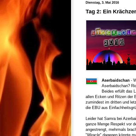
Dienstag, 3. Mai 2016
Tag 2: Ein Krächze
Aserbaidschan
- 
Aserbaidschan? Ric
Beides erfüllt das 
allen Ecken und Ritzen der 
zumindest im dritten und let
die EBU aus Einfachheitsg
Leider hat Samra bei Azerbai
ganze Menge Respekt vor d
angestrengt, mehrmals brach
"
Miracle
" dagegen könnte ma