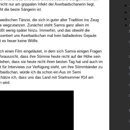
nicht nur am grippalen Infekt der Aserbaidschanerin liegt,
►
ht die beste Sängerin ist.
►
►
edischen Tänzer, die sich in guter alter Tradition ins Zeug
te wegzutanzen. Zunächst steht Samra ganz allein im
▼
tößt wenig später hinzu. Immerhin, und das obwohl die
äsentiert uns Aserbaidschan mal kein balladeskes Gejaule
 es heuer keine Wölfe.
h einen Film eingeläutet, in dem sich Samra einigen Fragen
 Voraussicht, dass ihre Stimme heute nicht auf der Höhe sein
tehen, dass sie heute nicht ihren besten Tag hat und auch im
für Interviews zur Verfügung steht, um ihre Stimmbänder zu
rbaidschan, würde ich da schon ein Aus im Semi
 schätze ich, dass uns das Land mit Startnummer #14 am
n wird.