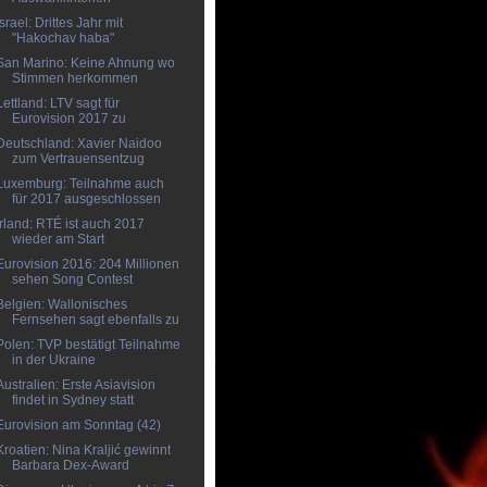
Israel: Drittes Jahr mit
"Hakochav haba"
San Marino: Keine Ahnung wo
Stimmen herkommen
Lettland: LTV sagt für
Eurovision 2017 zu
Deutschland: Xavier Naidoo
zum Vertrauensentzug
Luxemburg: Teilnahme auch
für 2017 ausgeschlossen
Irland: RTÉ ist auch 2017
wieder am Start
Eurovision 2016: 204 Millionen
sehen Song Contest
Belgien: Wallonisches
Fernsehen sagt ebenfalls zu
Polen: TVP bestätigt Teilnahme
in der Ukraine
Australien: Erste Asiavision
findet in Sydney statt
Eurovision am Sonntag (42)
Kroatien: Nina Kraljić gewinnt
Barbara Dex-Award