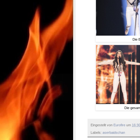
Die 
Die gesam
Eingestellt von
Eurofire
um
16:3
Labels:
aserbaidschan