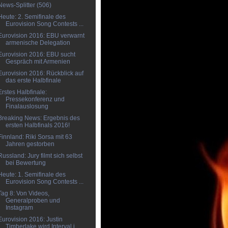
News-Splitter (506)
Heute: 2. Semifinale des
Eurovision Song Contests ...
Eurovision 2016: EBU verwarnt
armenische Delegation
Eurovision 2016: EBU sucht
Gespräch mit Armenien
Eurovision 2016: Rückblick auf
das erste Halbfinale
Erstes Halbfinale:
Pressekonferenz und
Finalauslosung
Breaking News: Ergebnis des
ersten Halbfinals 2016!
Finnland: Riki Sorsa mit 63
Jahren gestorben
Russland: Jury filmt sich selbst
bei Bewertung
Heute: 1. Semifinale des
Eurovision Song Contests ...
Tag 8: Von Videos,
Generalproben und
Instagram
Eurovision 2016: Justin
Timberlake wird Interval i...