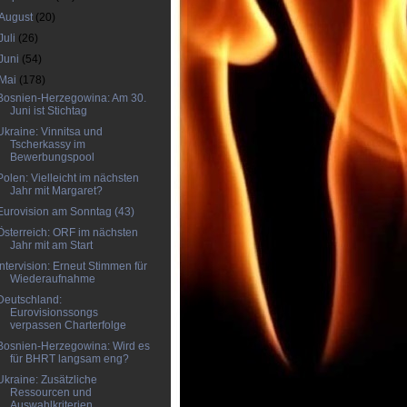
August
(20)
Juli
(26)
Juni
(54)
Mai
(178)
Bosnien-Herzegowina: Am 30.
Juni ist Stichtag
Ukraine: Vinnitsa und
Tscherkassy im
Bewerbungspool
Polen: Vielleicht im nächsten
Jahr mit Margaret?
Eurovision am Sonntag (43)
Österreich: ORF im nächsten
Jahr mit am Start
Intervision: Erneut Stimmen für
Wiederaufnahme
Deutschland:
Eurovisionssongs
verpassen Charterfolge
Bosnien-Herzegowina: Wird es
für BHRT langsam eng?
Ukraine: Zusätzliche
Ressourcen und
Auswahlkriterien