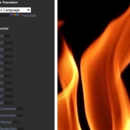
 Translator
ed by
Translate
Archiv
26
(99)
25
(614)
24
(478)
23
(494)
22
(611)
21
(631)
20
(512)
19
(787)
18
(954)
17
(959)
16
(952)
Dezember
(85)
November
(49)
Oktober
(42)
September
(44)