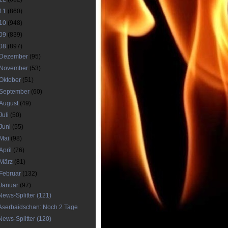
11
(860)
10
(948)
09
(839)
08
(897)
Dezember
(95)
November
(53)
Oktober
(51)
September
(60)
August
(49)
Juli
(50)
Juni
(55)
Mai
(98)
April
(76)
März
(81)
Februar
(132)
Januar
(97)
News-Splitter (121)
Aserbaidschan: Noch 2 Tage
News-Splitter (120)