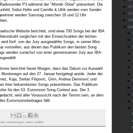
Radiosender P3 während der "
Mondo Show
" präsentiert. Die
►
20
Gunhild, Sidse Holte und Camille & Ulrik werden vom Sender
►
20
rdgewinner werden Samstag zwischen 10 und 12 Uhr
eben.
►
20
▼
20
raelische Website berichtet, sind etwa 700 Songs bei der IBA
►
ekordzahl verglichen mit den Einreichzahlen der letzten
►
wird fünf, von der Jury ausgewählte Songs, in seiner Mini-
►
ar vorstellen, aus denen das Publikum den besten Song
ongs werden zunächst von einer gemeinsamen Jury aus IBA-
►
usgewählt.
►
►
times berichtet heute Morgen, dass das Datum zur Auswahl
n Montenegro auf den 27. Januar festgelegt wurde. Jeder der
►
nez, Kaja, Stefan Filipović, Grim, Andrea Demirović und
►
ei ihrer bekanntesten Songs präsentieren. Das Publikum
►
tler für den 53. Eurovision Song Contest aus. Der 3.
►
gedacht, wird aller Voraussicht nach der Termin sein, an dem
es Eurovisionsbeitrages fällt.
►
▼
5
rael
,
montenegro
,
news-splitter