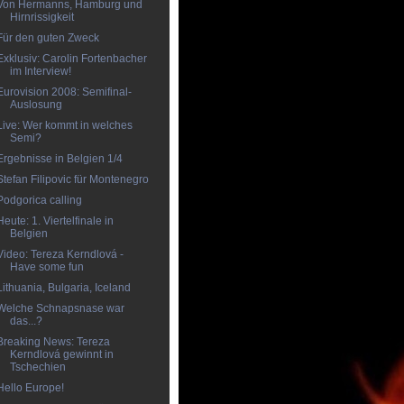
Von Hermanns, Hamburg und
Hirnrissigkeit
Für den guten Zweck
Exklusiv: Carolin Fortenbacher
im Interview!
Eurovision 2008: Semifinal-
Auslosung
Live: Wer kommt in welches
Semi?
Ergebnisse in Belgien 1/4
Stefan Filipovic für Montenegro
Podgorica calling
Heute: 1. Viertelfinale in
Belgien
Video: Tereza Kerndlová -
Have some fun
Lithuania, Bulgaria, Iceland
Welche Schnapsnase war
das...?
Breaking News: Tereza
Kerndlová gewinnt in
Tschechien
Hello Europe!