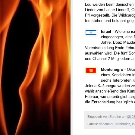
Lou werden beim dänischen 
Lieder von Lasse Lindorff, 
P4 vorgestellt. Die Wildca
feststehen und bekannt geg
Israel
- Wie eine is
eingegangen, eine R
Jahre. Boaz Mauda 
Vorentscheidung Ende Febru
auswählen wird. Die fünf S
und Channel 2-Mitgliedern a
Montenegro
- Oiko
eines Kandidaten i
sechs Interpreten K
Jelena Kažanegra werden zw
wählt anschließend den Küns
Februar, wie ursprünglich an
die Entscheidung bezüglich d
Eingestellt von
Eurofire
um
08:2
Labels:
dänemark
,
frankreich
,
is