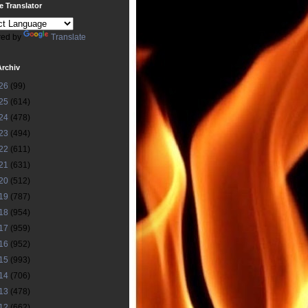
 Translator
ed by
Translate
Archiv
26
(99)
25
(614)
24
(478)
23
(494)
22
(611)
21
(631)
20
(512)
19
(787)
18
(954)
17
(959)
16
(952)
15
(993)
14
(706)
13
(478)
12
(662)