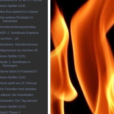
Moldawische VE am 9. Februar
News-Splitter (116)
Miss Kiss gewinnt in Litauen
Vier weitere Finalisten in
Dänemark
Vorentscheidungssamstag
MGP: 2. Semifinale Ergebnis
Live from... (4)
Rumänien: Selectia Kuriosa
Allgemeines zur irischen VE
News-Splitter (115)
Heute: 2. Semifinale in
Norwegen
Interne Wahl in Frankreich?
News-Splitter (114)
Irland wählt am 23. Februar
Die Favoriten sind draußen
Lettland: Die Kandidaten
Schweden: Der Tag danach
News-Splitter (113)
Island: Phase 3