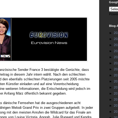
Google
Power
Blog-
►
20
►
20
►
20
►
20
►
20
►
20
►
20
ranzösische Sender France 3 bestätigte die Gerüchte, dass
eitrag in diesem Jahr intern wählt. Nach den schlechten
►
20
d den ebenfalls schlechten Platzierungen seit 2005 möchte
►
20
ten Künstler einladen und auf eine Vorentscheidung
►
20
eine weiteren Infomationen, die Entscheidung wird jedoch im
ler Anfang März öffentlich bekannt gegeben.
►
20
►
20
s dänische Fernsehen hat die ausgeschiedenen acht
►
20
ährigen Melodi Grand Prix in zwei Gruppen aufgeteilt. In jeder
►
20
Song mit den meisten Anrufen die Wildcard für das Finale am
Songs von Louise Victoria, Anorah, Julie Rugaard und Kendra
►
20