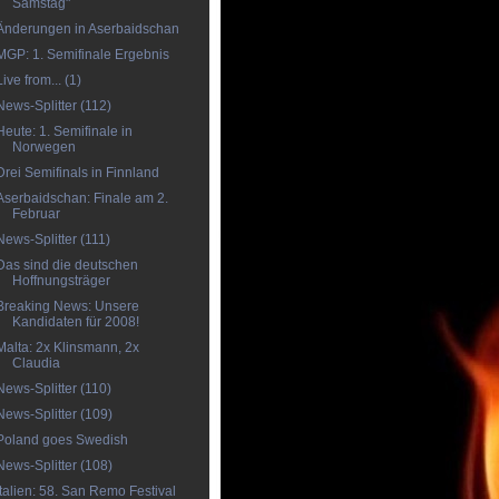
Samstag"
Änderungen in Aserbaidschan
MGP: 1. Semifinale Ergebnis
Live from... (1)
News-Splitter (112)
Heute: 1. Semifinale in
Norwegen
Drei Semifinals in Finnland
Aserbaidschan: Finale am 2.
Februar
News-Splitter (111)
Das sind die deutschen
Hoffnungsträger
Breaking News: Unsere
Kandidaten für 2008!
Malta: 2x Klinsmann, 2x
Claudia
News-Splitter (110)
News-Splitter (109)
Poland goes Swedish
News-Splitter (108)
Italien: 58. San Remo Festival