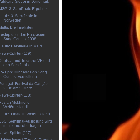
Wildcard-Sieger in Dänemark
MGP: 3. Semifinale Ergebnis
Heute: 3. Semifinale in
Norwegen
Malta: Die Finalisten
Lostöpfe für den Eurovision
Song Contest 2008
Heute: Halbfinale in Malta
News-Splitter (119)
Deutschland: Infos zur VE und
den Semifinals
TV-Tipp: Bundesvision Song
Contest-Vorstellung
Portugal: Festival da Canção
2008 am 9. März
News-Splitter (118)
Ruslan Alekhno für
Weißrussland!
Heute: Finale in Weißrussland
ESC: Semifinal-Auslosung wird
im Internet übertragen
News-Splitter (117)