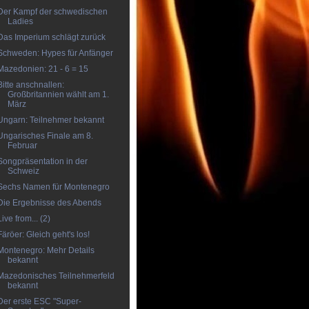
Der Kampf der schwedischen
Ladies
Das Imperium schlägt zurück
Schweden: Hypes für Anfänger
Mazedonien: 21 - 6 = 15
Bitte anschnallen:
Großbritannien wählt am 1.
März
Ungarn: Teilnehmer bekannt
Ungarisches Finale am 8.
Februar
Songpräsentation in der
Schweiz
Sechs Namen für Montenegro
Die Ergebnisse des Abends
Live from... (2)
Färöer: Gleich geht's los!
Montenegro: Mehr Details
bekannt
Mazedonisches Teilnehmerfeld
bekannt
Der erste ESC "Super-