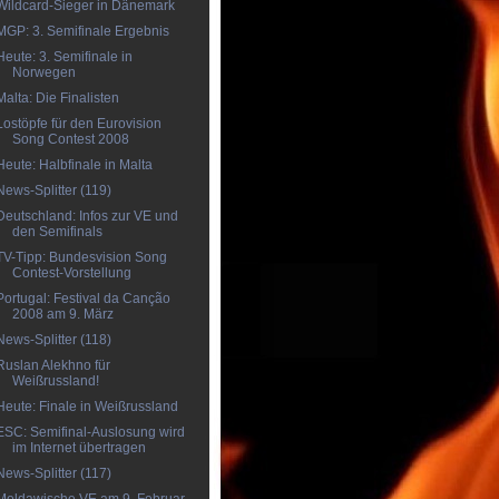
Wildcard-Sieger in Dänemark
MGP: 3. Semifinale Ergebnis
Heute: 3. Semifinale in
Norwegen
Malta: Die Finalisten
Lostöpfe für den Eurovision
Song Contest 2008
Heute: Halbfinale in Malta
News-Splitter (119)
Deutschland: Infos zur VE und
den Semifinals
TV-Tipp: Bundesvision Song
Contest-Vorstellung
Portugal: Festival da Canção
2008 am 9. März
News-Splitter (118)
Ruslan Alekhno für
Weißrussland!
Heute: Finale in Weißrussland
ESC: Semifinal-Auslosung wird
im Internet übertragen
News-Splitter (117)