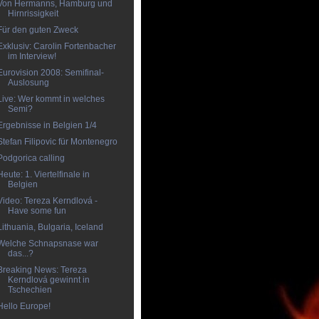
Von Hermanns, Hamburg und
Hirnrissigkeit
Für den guten Zweck
Exklusiv: Carolin Fortenbacher
im Interview!
Eurovision 2008: Semifinal-
Auslosung
Live: Wer kommt in welches
Semi?
Ergebnisse in Belgien 1/4
Stefan Filipovic für Montenegro
Podgorica calling
Heute: 1. Viertelfinale in
Belgien
Video: Tereza Kerndlová -
Have some fun
Lithuania, Bulgaria, Iceland
Welche Schnapsnase war
das...?
Breaking News: Tereza
Kerndlová gewinnt in
Tschechien
Hello Europe!