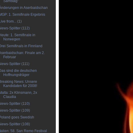
Samstag"
Änderungen in Aserbaidschan
MGP: 1. Semifinale Ergebnis
Live from... (1)
News-Splitter (112)
Heute: 1. Semifinale in
Norwegen
Drei Semifinals in Finnland
Aserbaidschan: Finale am 2.
Februar
News-Splitter (111)
Das sind die deutschen
Hoffnungsträger
Breaking News: Unsere
Kandidaten für 2008!
Malta: 2x Klinsmann, 2x
Claudia
News-Splitter (110)
News-Splitter (109)
Poland goes Swedish
News-Splitter (108)
Italien: 58. San Remo Festival