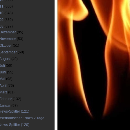
11
(860)
10
(948)
09
(839)
08
(897)
Dezember
(95)
November
(53)
Oktober
(51)
September
(60)
August
(49)
Juli
(50)
Juni
(55)
Mai
(98)
April
(76)
März
(81)
Februar
(132)
Januar
(97)
News-Splitter (121)
Aserbaidschan: Noch 2 Tage
News-Splitter (120)