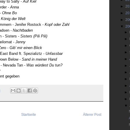
ay to Sally -
Auf Kiel
►
20
rder -
Anna
 -
Ohne Bo
►
20
-
König der Welt
►
20
ommern -
Jenifer Rostock -
Kopf oder Zahl
▼
20
adsen -
Nachtbaden
►
n -
Sisters -
Sisters (Pili Pili)
►
eilomat -
Jenny
►
Zero -
Gib' mir einen Blick
►
East Band ft. Spezializtz -
Unfassbar
►
own Below -
Sand in meiner Hand
 -
Nevada Tan -
Was würdest Du tun?
►
*
►
nnt gegeben
►
►
8
►
►
▼
Startseite
Älterer Post