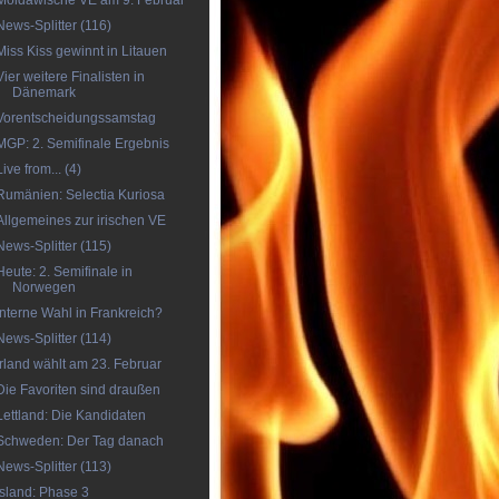
Moldawische VE am 9. Februar
News-Splitter (116)
Miss Kiss gewinnt in Litauen
Vier weitere Finalisten in
Dänemark
Vorentscheidungssamstag
MGP: 2. Semifinale Ergebnis
Live from... (4)
Rumänien: Selectia Kuriosa
Allgemeines zur irischen VE
News-Splitter (115)
Heute: 2. Semifinale in
Norwegen
Interne Wahl in Frankreich?
News-Splitter (114)
Irland wählt am 23. Februar
Die Favoriten sind draußen
Lettland: Die Kandidaten
Schweden: Der Tag danach
News-Splitter (113)
Island: Phase 3