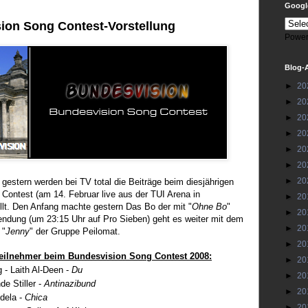
Google
ion Song Contest-Vorstellung
Power
Blog-
►
20
►
20
►
20
►
20
►
20
►
20
►
20
 gestern werden bei TV total die Beiträge beim diesjährigen
Contest (am 14. Februar live aus der TUI Arena in
►
20
llt. Den Anfang machte gestern Das Bo der mit "
Ohne Bo
"
►
20
endung (um 23:15 Uhr auf Pro Sieben) geht es weiter mit dem
►
20
 "
Jenny
" der Gruppe Peilomat.
►
20
 Teilnehmer beim Bundesvision Song Contest 2008:
►
20
g -
Laith Al-Deen -
Du
►
20
de Stiller -
Antinazibund
►
20
dela -
Chica
►
20