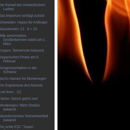
Der Kampf der schwedischen
Ladies
Das Imperium schlägt zurück
Schweden: Hypes für Anfänger
Mazedonien: 21 - 6 = 15
Bitte anschnallen:
Großbritannien wählt am 1.
März
Ungarn: Teilnehmer bekannt
Ungarisches Finale am 8.
Februar
Songpräsentation in der
Schweiz
Sechs Namen für Montenegro
Die Ergebnisse des Abends
Live from... (2)
Färöer: Gleich geht's los!
Montenegro: Mehr Details
bekannt
Mazedonisches Teilnehmerfeld
bekannt
Der erste ESC "Super-