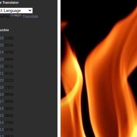
 Translator
ed by
Translate
Archiv
26
(100)
25
(614)
24
(478)
23
(494)
22
(611)
21
(631)
20
(512)
19
(787)
18
(954)
17
(959)
16
(952)
15
(993)
14
(706)
13
(478)
12
(662)