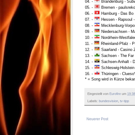
04. -
Brandenburg -
Subw
05. -
Bremen -
paulsreko
06. -
Hamburg -
Das Bo
07. -
Hessen -
Rapsoul 
08. -
Mecklenburg-Vorp
09. -
Niedersachsen -
M
10. -
Nordrhein-Westfale
11. -
Rheinland-Pfalz -
P
12. -
Saarland -
Casino 
13. -
Sachsen -
The Far 
14. -
Sachsen-Anhalt -
D
15. -
Schleswig-Holstein
16. -
Thüringen
- Clueso
* = Song wird in Kürze beka
Eingestellt von
Eurofire
um
19:3
Labels:
bundesvision
,
tv-tipp
Neuerer Post