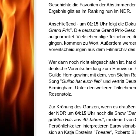
Geschichte die Favoriten der Abstimmende
Ergebnis gibt es im Ranking nun im NDR.
Anschließend - um
01:15 Uhr
folgt die Doku
Grand Prix
". Die deutsche Grand Prix-Gesc
aufgearbeitet. Viele ehemalige Teilnehmer, d
gingen, kommen zu Wort. Außerdem werden
Vorentscheidungen aus dem Filmarchiv des
Wer dann noch nicht eingeschlafen ist, hat d
deutsche Vorentscheidung zum Eurovision 
Guildo Horn gewinnt mit dem, von Stefan Raa
Song "
Guildo hat euch lieb
" und vertritt De
Birmingham. Unter den weiteren Teilnehmer
Rosenstolz.
Zur Krönung des Ganzen, wenn es draußen fa
der NDR um
04:15 Uhr
noch die Show "
Der
größten Hits aus 40 Jahren
", moderiert von
Persönlichkeiten interpretieren Eurovisions
sich an Katja Ebsteins "
Theater
", Roberto B