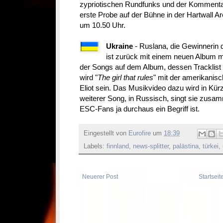
zypriotischen Rundfunks und der Kommentator
erste Probe auf der Bühne in der Hartwall 
um 10.50 Uhr.
Ukraine
- Ruslana, die Gewinnerin
ist zurück mit einem neuen Album mi
der Songs auf dem Album, dessen Tracklist 
wird "
The girl that rules
" mit der amerikani
Eliot sein. Das Musikvideo dazu wird in Kü
weiterer Song, in Russisch, singt sie zusam
ESC-Fans ja durchaus ein Begriff ist.
Eingestellt von
Eurofire
um
18:39
Labels:
finnland
,
news-splitter
,
palästina
,
türkei
,
Neuerer Post
Startseit