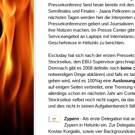
Pressekonferenz fand heute bereits mit de
Semifinales und Finales - Jaana Pelkonen un
nächsten Tagen werden hier die Interpreten
Pressekonferenzen geben und Journalisten au
ihre Notizen machen. Im Presse Center gibt
Serviceangebot an Laptops mit Internetansc
Geschehnisse in Helsinki zu berichten.
Esctoday hat sich nach der ersten Presseko
Stockselius, den EBU-Supervisor geschnapp
Demnach gibt es 2008 definitiv noch
keine
z
notwendigen Dinge abklären) und falls es ta
geben wird, wird es 100%ig eine
Auslosun
auf einigen Seiten verbreitet, eine Trennung
allerdings schon im nächsten Jahr am Conte
Stockselius selbst noch nicht sagen, da das
und dies nicht in seinen Aufgabenbereich fäll
Zypern
- Als erste Delegation trat
Zypern in Helsinki ein. Zur Delegati
Kostas Korgialis, sowie vier Backgroundsä