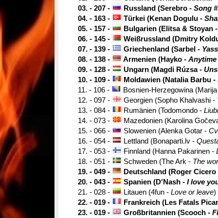
03. - 207 -
Russland (Serebro -
Song #
04. - 163 -
Türkei (Kenan Dogulu -
Sha
05. - 157 -
Bulgarien (Elitsa & Stoyan 
06. - 145 -
Weißrussland (Dmitry Koldu
07. - 139 -
Griechenland (Sarbel -
Yass
08. - 138 -
Armenien (Hayko -
Anytime
09. - 128 -
Ungarn (Magdi Rúzsa -
Uns
10. - 109 -
Moldawien (Natalia Barbu -
11. - 106 -
Bosnien-Herzegowina (Marija 
12. - 097 -
Georgien (Sopho Khalvashi -
13. - 084 -
Rumänien (Todomondo -
Liubi
14. - 073 -
Mazedonien (Karolina Gočev
15. - 066 -
Slowenien (Alenka Gotar -
Cv
16. - 054 -
Lettland (Bonaparti.lv -
Questa
17. - 053 -
Finnland (Hanna Pakarinen -
18. - 051 -
Schweden (The Ark -
The wor
19. - 049 -
Deutschland (Roger Cicero
20. - 043 -
Spanien (D'Nash -
I love yo
21. - 028 -
Litauen (4fun -
Love or leave
)
22. - 019 -
Frankreich (Les Fatals Pica
23. - 019 -
Großbritannien (Scooch -
F