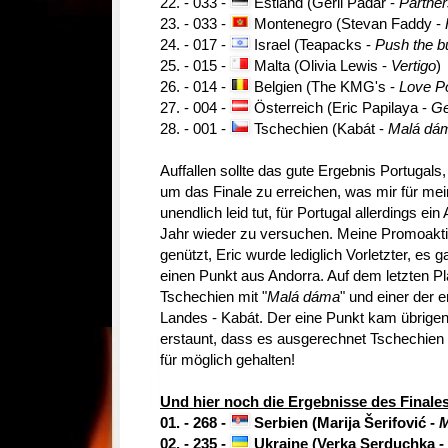
2
2. - 033 -
Estland (Gerli Padar -
Partner
23. - 033 -
Montenegro (Stevan Faddy -
24. - 017 -
Israel (Teapacks -
Push the b
25. - 015 -
Malta (Olivia Lewis -
Vertigo
)
26. - 014 -
Belgien (The KMG's -
Love P
27. - 004 -
Österreich (Eric Papilaya -
Ge
28. - 001 -
Tschechien (Kabát -
Malá dá
Auffallen sollte das gute Ergebnis Portugals
um das Finale zu erreichen, was mir für mein
unendlich leid tut, für Portugal allerdings ei
Jahr wieder zu versuchen. Meine Promoaktio
genützt, Eric wurde lediglich Vorletzter, es
einen Punkt aus Andorra. Auf dem letzten Pl
Tschechien mit "
Malá dáma
" und einer der 
Landes - Kabát. Der eine Punkt kam übrigen
erstaunt, dass es ausgerechnet Tschechien e
für möglich gehalten!
Und hier noch die Ergebnisse des Finales
01. - 268 -
Serbien (Marija Šerifović -
M
02. - 235 -
Ukraine (Verka Serduchka -