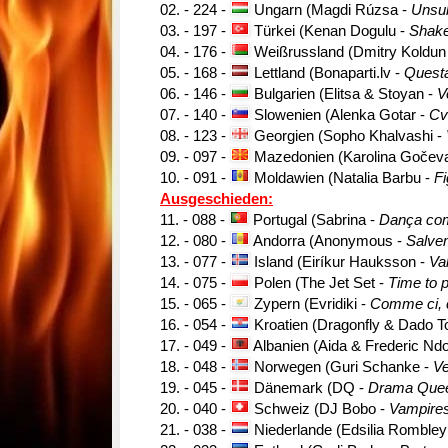
02. - 224 -
Ungarn (Magdi Rúzsa -
Unsub
03. - 197 -
Türkei (Kenan Dogulu -
Shake
04. - 176 -
Weißrussland (Dmitry Koldun
05. - 168 -
Lettland (Bonaparti.lv -
Questa
06. - 146 -
Bulgarien (Elitsa & Stoyan -
V
07. - 140 -
Slowenien (Alenka Gotar -
Cv
08. - 123 -
Georgien (Sopho Khalvashi -
09. - 097 -
Mazedonien (Karolina Gočev
10. - 091 -
Moldawien (Natalia Barbu -
Fi
Ausgeschieden:
11. - 088 -
Portugal (Sabrina -
Dança co
12. - 080 -
Andorra (Anonymous -
Salve
13. - 077 -
Island (Eiríkur Hauksson -
Val
14. - 075 -
Polen (The Jet Set -
Time to p
15. - 065 -
Zypern (Evridiki -
Comme ci,
16. - 054 -
Kroatien (Dragonfly & Dado To
17. - 049 -
Albanien (Aida & Frederic Ndo
18. - 048 -
Norwegen (Guri Schanke -
Ve
19. - 045 -
Dänemark (DQ -
Drama Que
20. - 040 -
Schweiz (DJ Bobo -
Vampires
21. - 038 -
Niederlande (Edsilia Rombley