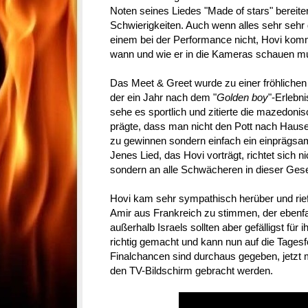
Noten seines Liedes "Made of stars" bereite
Schwierigkeiten. Auch wenn alles sehr sehr du
einem bei der Performance nicht, Hovi kom
wann und wie er in die Kameras schauen m
Das Meet & Greet wurde zu einer fröhlichen 
der ein Jahr nach dem "
Golden boy
"-Erlebni
sehe es sportlich und zitierte die mazedonis
prägte, dass man nicht den Pott nach Hau
zu gewinnen sondern einfach ein einprägs
Jenes Lied, das Hovi vorträgt, richtet sich
sondern an alle Schwächeren in dieser Gese
Hovi kam sehr sympathisch herüber und rief
Amir aus Frankreich zu stimmen, der ebenfal
außerhalb Israels sollten aber gefälligst für
richtig gemacht und kann nun auf die Tagesf
Finalchancen sind durchaus gegeben, jetzt 
den TV-Bildschirm gebracht werden.