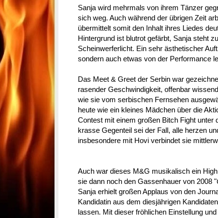
Sanja wird mehrmals von ihrem Tänzer gegrif
sich weg. Auch während der übrigen Zeit arb
übermittelt somit den Inhalt ihres Liedes de
Hintergrund ist blutrot gefärbt, Sanja steht
Scheinwerferlicht. Ein sehr ästhetischer Auft
sondern auch etwas von der Performance le
Das Meet & Greet der Serbin war gezeichnet 
rasender Geschwindigkeit, offenbar wissend,
wie sie vom serbischen Fernsehen ausgewäh
heute wie ein kleines Mädchen über die Akti
Contest mit einem großen Bitch Fight unter 
krasse Gegenteil sei der Fall, alle herzen un
insbesondere mit Hovi verbindet sie mittlerwe
Auch war dieses M&G musikalisch ein Highli
sie dann noch den Gassenhauer von 2008 "
Sanja erhielt großen Applaus von den Journal
Kandidatin aus dem diesjährigen Kandidaten
lassen. Mit dieser fröhlichen Einstellung und