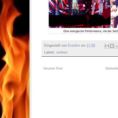
Eine energische Performance, mit der Ser
Eingestellt von
Eurofire
um
17:00
Labels:
serbien
Neuerer Post
Startseit