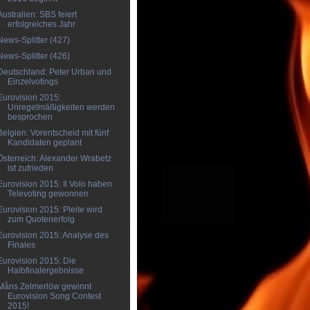
Australien: SBS feiert
erfolgreiches Jahr
News-Splitter (427)
News-Splitter (426)
Deutschland: Peter Urban und
Einzelvotings
Eurovision 2015:
Unregelmäßigkeiten werden
besprochen
Belgien: Vorentscheid mit fünf
Kandidaten geplant
Österreich: Alexander Wrabetz
ist zufrieden
Eurovision 2015: Il Volo haben
Televoting gewonnen
Eurovision 2015: Pleite wird
zum Quotenerfolg
Eurovision 2015: Analyse des
Finales
Eurovision 2015: Die
Halbfinalergebnisse
Måns Zelmerlöw gewinnt
Eurovision Song Contest
2015!