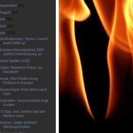
September
(55)
August
(34)
Juli
(34)
Juni
(44)
Mai
(170)
Großbritannien: Simon Cowell
bietet Hilfe an
Bosnien-Herzegowina: EBU
mahnt Unterstützung an
News-Splitter (429)
Türkei: Weiterhin Pläne zur
Rückkehr
Heute: ABU Radio Song
Festival in Rangun
Deutschland: Fünf Jahre nach
Oslo
Australien: Sony Australia trägt
Kosten
TV-Tipp: Ann Sophie talkt bei
Markus Lanz
Serbien: Zeljko kritisiert
Wertungssystem