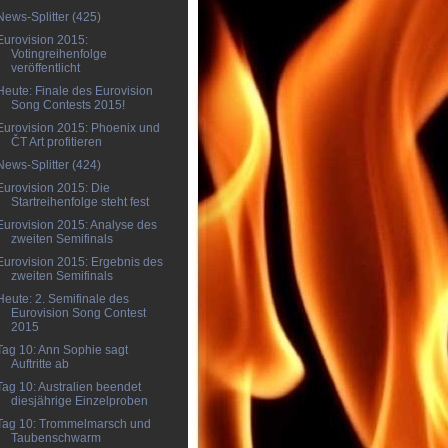
News-Splitter (425)
Eurovision 2015:
Votingreihenfolge
veröffentlicht
Heute: Finale des Eurovision
Song Contests 2015!
Eurovision 2015: Phoenix und
ČT Art profitieren
News-Splitter (424)
Eurovision 2015: Die
Startreihenfolge steht fest
Eurovision 2015: Analyse des
zweiten Semifinals
Eurovision 2015: Ergebnis des
zweiten Semifinals
Heute: 2. Semifinale des
Eurovision Song Contest
2015
Tag 10: Ann Sophie sagt
Auftritte ab
Tag 10: Australien beendet
diesjährige Einzelproben
Tag 10: Trommelmarsch und
Taubenschwarm