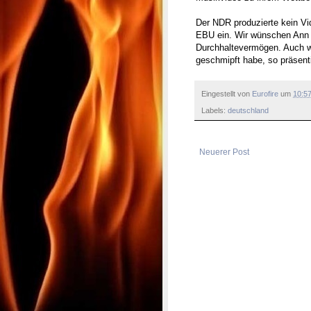
Der NDR produzierte kein Vi
EBU ein. Wir wünschen Ann S
Durchhaltevermögen. Auch w
geschmipft habe, so präsentie
Eingestellt von
Eurofire
um
10:5
Labels:
deutschland
Neuerer Post