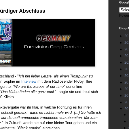
Google
würdiger Abschluss
Power
Blog-
►
20
►
20
►
20
►
20
►
20
►
20
►
20
schland - "
Ich bin lieber Letzte, als einen Trostpunkt zu
Ann Sophie im
Interview
mit dem Radiosender N-Joy. Ihre
►
20
ertitel "
We are the zeroes of our time
" sei online
►
20
"
Das Video finden alle ganz cool
.", sagte sie und freut sich
►
20
0 Klicks.
►
20
ktevergabe war ihr klar, in welche Richtung es für ihren
▼
20
 schnell gemerkt, dass es nichts mehr wird. (...) So hatte ich
►
h auf die aufkommenden Emotionen vorzubereiten. Mir kam
►
r
." In Zukunft werde sie auf eine kleine Tour gehen und ein
erbstitel "
Black smoke
" einreichen.
►