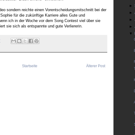
►
deo sondern reichte einen Vorentscheidungsmitschnitt bei der
►
ophie für die zukünftige Karriere alles Gute und
►
enn ich in der Woche vor dem Song Contest viel über sie
rt sie sich als entspannte und gute Verliererin.
►
▼
7
Startseite
Älterer Post