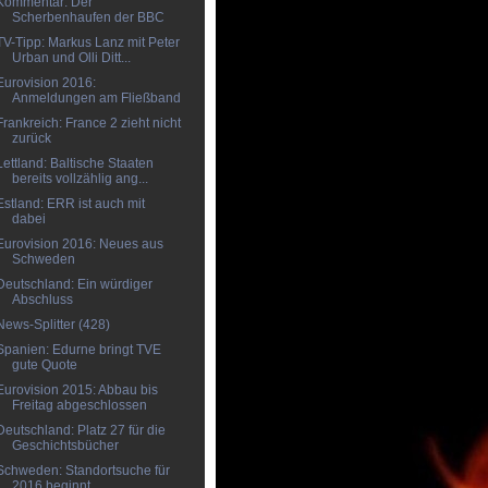
Kommentar: Der
Scherbenhaufen der BBC
TV-Tipp: Markus Lanz mit Peter
Urban und Olli Ditt...
Eurovision 2016:
Anmeldungen am Fließband
Frankreich: France 2 zieht nicht
zurück
Lettland: Baltische Staaten
bereits vollzählig ang...
Estland: ERR ist auch mit
dabei
Eurovision 2016: Neues aus
Schweden
Deutschland: Ein würdiger
Abschluss
News-Splitter (428)
Spanien: Edurne bringt TVE
gute Quote
Eurovision 2015: Abbau bis
Freitag abgeschlossen
Deutschland: Platz 27 für die
Geschichtsbücher
Schweden: Standortsuche für
2016 beginnt