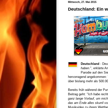
Mittwoch, 27. Mai 2015
Deutschland: Ein 
Deutschland
- Deut
haben
.", erklärte 
Parodie auf den Sieg
hervorragend angekommen: 
über bislang mehr als 500.00
Bereits früh während der Pun
Beitrag geht: "
Ich habe recht
ganz lange Vorlauf, um mic
das am Ende alles skurril vo
Musikvideo zu ihrem Wettbew