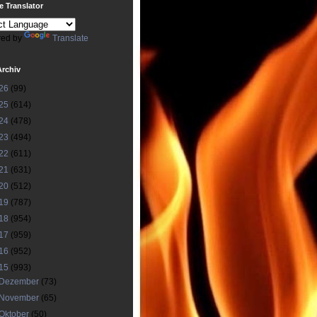
 Translator
ed by
Translate
Archiv
26
(99)
25
(614)
24
(478)
23
(494)
22
(611)
21
(631)
20
(512)
19
(787)
18
(954)
17
(959)
16
(952)
15
(993)
Dezember
(73)
November
(65)
Oktober
(50)