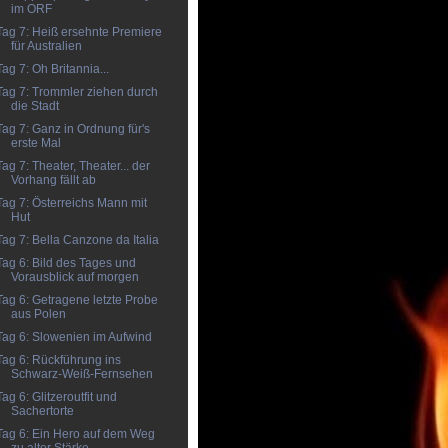
im ORF
Tag 7: Heiß ersehnte Premiere
für Australien
Tag 7: Oh Britannia...
Tag 7: Trommler ziehen durch
die Stadt
Tag 7: Ganz in Ordnung für's
erste Mal
Tag 7: Theater, Theater... der
Vorhang fällt ab
Tag 7: Österreichs Mann mit
Hut
Tag 7: Bella Canzone da Italia
Tag 6: Bild des Tages und
Vorausblick auf morgen
Tag 6: Getragene letzte Probe
aus Polen
Tag 6: Slowenien im Aufwind
Tag 6: Rückführung ins
Schwarz-Weiß-Fernsehen
Tag 6: Glitzeroutfit und
Sachertorte
Tag 6: Ein Hero auf dem Weg