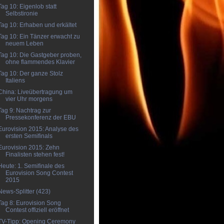
Tag 10: Eigenlob statt
Selbstironie
Tag 10: Erhaben und erkältet
Tag 10: Ein Tänzer erwacht zu
neuem Leben
Tag 10: Die Gastgeber proben,
ohne flammendes Klavier
Tag 10: Der ganze Stolz
Italiens
China: Liveübertragung um
vier Uhr morgens
Tag 9: Nachtrag zur
Pressekonferenz der EBU
Eurovision 2015: Analyse des
ersten Semifinals
Eurovision 2015: Zehn
Finalisten stehen fest!
Heute: 1. Semifinale des
Eurovision Song Contest
2015
News-Splitter (423)
Tag 8: Eurovision Song
Contest offiziell eröffnet
TV-Tipp: Opening Ceremony