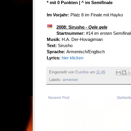
* mit 0 Punkten | ^ im Semifinale
Im Vorjahr:
Platz 8 im Finale mit Hayko
2008: Sirusho -
Qele qele
Startnummer:
#14 im ersten Semifina
Musik:
H.A. Der-Hovagimian
Text:
Sirusho
Sprache:
Armenisch/Englisch
Lyrics:
hier klicken
Eingestellt von
Eurofire
um
11:45
Labels:
armenien
Neuerer Post
Startseit