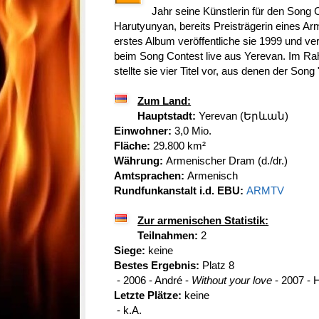
Jahr seine Künstlerin für den Song 
Harutyunyan, bereits Preisträgerin eines Ar
erstes Album veröffentliche sie 1999 und ve
beim Song Contest live aus Yerevan. Im Ra
stellte sie vier Titel vor, aus denen der Song 
Zum Land:
Hauptstadt:
Yerevan (Երևան)
Einwohner:
3,0 Mio.
Fläche:
29.800 km²
Währung:
Armenischer Dram (d./dr.)
Amtsprachen:
Armenisch
Rundfunkanstalt i.d. EBU:
ARMTV
Zur armenischen Statistik:
Teilnahmen:
2
Siege:
keine
Bestes Ergebnis:
Platz 8
- 2006 - André -
Without your love
- 2007 - 
Letzte Plätze:
keine
- k.A.