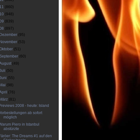
11
(860)
10
(948)
09
(839)
08
(897)
Dezember
(95)
November
(53)
Oktober
(51)
September
(60)
August
(49)
Juli
(50)
Juni
(55)
Mai
(98)
April
(76)
März
(81)
Previews 2008 - heute: Island
Vorbestellungen ab sofort
möglich
Warum Piero in Istanbul
abstürzte
Färöer: The Dreams #1 auf den