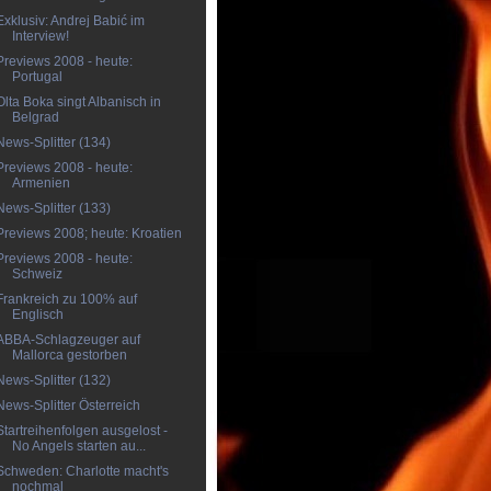
Exklusiv: Andrej Babić im
Interview!
Previews 2008 - heute:
Portugal
Olta Boka singt Albanisch in
Belgrad
News-Splitter (134)
Previews 2008 - heute:
Armenien
News-Splitter (133)
Previews 2008; heute: Kroatien
Previews 2008 - heute:
Schweiz
Frankreich zu 100% auf
Englisch
ABBA-Schlagzeuger auf
Mallorca gestorben
News-Splitter (132)
News-Splitter Österreich
Startreihenfolgen ausgelost -
No Angels starten au...
Schweden: Charlotte macht's
nochmal