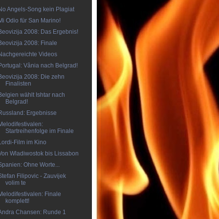
No Angels-Song kein Plagiat
Mi Odio für San Marino!
Beovizija 2008: Das Ergebnis!
Beovizija 2008: Finale
Nachgereichte Videos
Portugal: Vânia nach Belgrad!
Beovizija 2008: Die zehn
Finalisten
Belgien wählt Ishtar nach
Belgrad!
Russland: Ergebnisse
Melodifestivalen:
Startreihenfolge im Finale
Lordi-Film im Kino
Von Wladiwostok bis Lissabon
Spanien: Ohne Worte...
Stefan Filipovic - Zauvijek
volim te
Melodifestivalen: Finale
komplett!
Andra Chansen: Runde 1