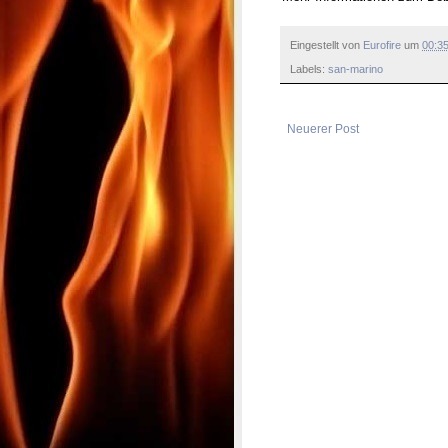
Eingestellt von
Eurofire
um
00:3
Labels:
san-marino
Neuerer Post