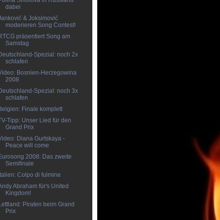
Polina Smolova in Russland
dabei
Janković & Joksimović
moderieren Song Contest!
RTCG präsentiert Song am
Samstag
Deutschland-Spezial: noch 2x
schlafen
Video: Bosnien-Herzegowina
2008
Deutschland-Spezial: noch 3x
schlafen
Belgien: Finale komplett
TV-Tipp: Unser Lied für den
Grand Prix
Video: Diana Gurtskaya -
Peace will come
Eurosong 2008: Das zweite
Semifinale
Italien: Colpo di fulmine
Andy Abraham für's United
Kingdom!
Lettland: Piraten beim Grand
Prix