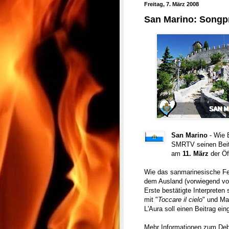
Freitag, 7. März 2008
San Marino: Songpr
San Marino
- Wie 
SMRTV seinen Beitr
am
11. März
der Öff
Wie das sanmarinesische Fer
dem Ausland (vorwiegend vo
Erste bestätigte Interpreten
mit "
Toccare il cielo
" und Ma
L'Aura soll einen Beitrag ein
Mehr Informationen zum Debü