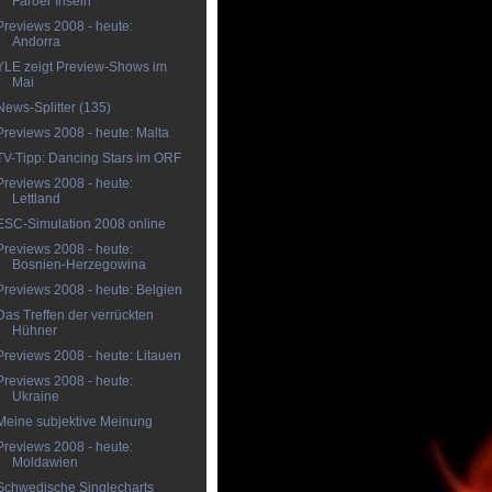
Färöer Inseln
Previews 2008 - heute:
Andorra
YLE zeigt Preview-Shows im
Mai
News-Splitter (135)
Previews 2008 - heute: Malta
TV-Tipp: Dancing Stars im ORF
Previews 2008 - heute:
Lettland
ESC-Simulation 2008 online
Previews 2008 - heute:
Bosnien-Herzegowina
Previews 2008 - heute: Belgien
Das Treffen der verrückten
Hühner
Previews 2008 - heute: Litauen
Previews 2008 - heute:
Ukraine
Meine subjektive Meinung
Previews 2008 - heute:
Moldawien
Schwedische Singlecharts