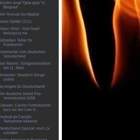
Sirusho singt "Qele qele" in
Belgrad!
Von Yerevan bis Madrid
News-Splitter (131)
Video: Hind - Your heart
belongs to me
Sébastien Tellier für
Frankreich!
Kommentar zum deutschen
Vorentscheid
San Marino: Songpräsentation
am 11. März
Armenien: Sirusho's Songs
online
No Angels für Deutschland!
Der deutsche Grand Prix-
Vorentscheid 2008
Exklusiv: Carolin Fortenbacher
kurz vor der Live-S...
Festival da Canção:
Teilnehmer bekannt
Deutschland-Spezial: noch 1x
schlafen