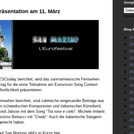
Google
äsentation am 11. März
Power
Blog-
►
20
►
20
►
20
►
20
►
20
►
20
►
20
ESCtoday berichtet, wird das sanmarinesische Fernsehen
ag für die erste Teilnahme am Eurovision Song Contest
►
20
entlichkeit präsentieren.
►
20
►
20
nsehen berichtet, sind zahlreiche eingesandte Beiträge aus
n schwedischen Komponisten und italienischen Künstlern).
►
20
 sind Jalisse mit dem Song "
Tra rose e cielo
", Michele Imberti
►
20
ssimo Bertacci mit "
Credo
". Auch die italienische Sängerin
►
20
gereicht haben.
►
20
t San Marinos gibt's in Kürze hier.
►
20