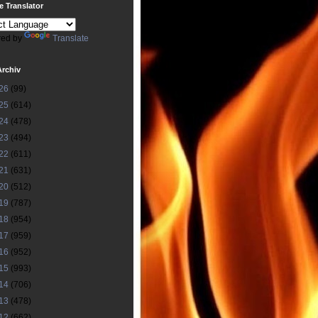
 Translator
ed by
Translate
Archiv
26
(99)
25
(614)
24
(478)
23
(494)
22
(611)
21
(631)
20
(512)
19
(787)
18
(954)
17
(959)
16
(952)
15
(993)
14
(706)
13
(478)
12
(662)