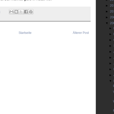
►
20
►
20
5
►
20
▼
20
►
Startseite
Älterer Post
►
►
►
►
►
►
►
►
▼