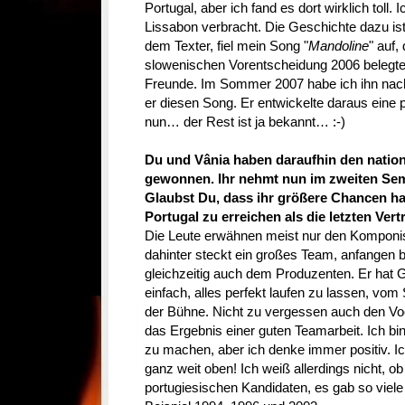
Portugal, aber ich fand es dort wirklich toll.
Lissabon verbracht. Die Geschichte dazu ist
dem Texter, fiel mein Song "
Mandoline
" auf,
slowenischen Vorentscheidung 2006 belegte.
Freunde. Im Sommer 2007 habe ich ihn nach 
er diesen Song. Er entwickelte daraus eine 
nun… der Rest ist ja bekannt… :-)
Du und Vânia haben daraufhin den nation
gewonnen. Ihr nehmt nun im zweiten Semif
Glaubst Du, dass ihr größere Chancen hab
Portugal zu erreichen als die letzten Vert
Die Leute erwähnen meist nur den Komponis
dahinter steckt ein großes Team, anfangen 
gleichzeitig auch dem Produzenten. Er hat Gro
einfach, alles perfekt laufen zu lassen, vom
der Bühne. Nicht zu vergessen auch den Voc
das Ergebnis einer guten Teamarbeit. Ich bi
zu machen, aber ich denke immer positiv. I
ganz weit oben! Ich weiß allerdings nicht, ob
portugiesischen Kandidaten, es gab so viel