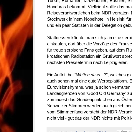
Türkei, Rumänien, Mazedonien, Bosnien, Se
Honduras bekommt! Vielleicht sollte das m
Reiseverantwortlichen beim NDR verraten. 
Stockwerk in 'nem Nobelhotel in Helsinki für
und ein paar Statisten in der Delegation geb
Stattdessen könnte man sich ja in eine s
einkaufen, dort über die Vorzüge des Fraus
für treue serbische Fans geben, auf dem Rüc
kroatischen Radiostation ein Grußwort spr
nächsten Pressetermin nach Leipzig eilen.
Ein Auftritt bei "
Wetten dass...?
", welches gl
auch schon mal eine gute Werbeplattform. E
Eurovisionshymne, was ja schon vermuten l
Landesgrenzen von 'Good Old Germany' zu 
zumindest das Gnadenpünktchen aus Österre
Schweizer Stimmen werden auch gleich n
vom Stimmenfang versteht der NDR-Verantw
nicht viel - gut das der NDR nichts mit Polit