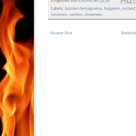
Eingestellt von
Eurofire
um
19:54
Labels:
bosnien-herzegowina
,
bulgarien
,
estland
rumänien
,
serbien
,
slowenien
Neuerer Post
Startseit