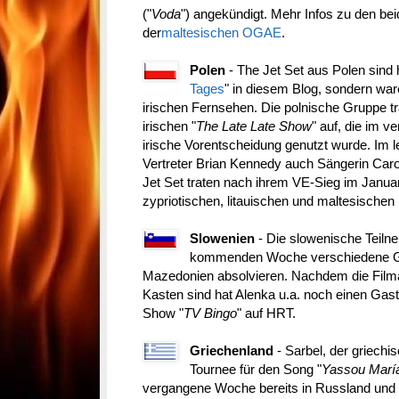
("
Voda
") angekündigt. Mehr Infos zu den beide
der
maltesischen OGAE
.
Polen
- The Jet Set aus Polen sind h
Tages
" in diesem Blog, sondern wa
irischen Fernsehen. Die polnische Gruppe tr
irischen "
The Late Late Show
" auf, die im 
irische Vorentscheidung genutzt wurde. Im 
Vertreter Brian Kennedy auch Sängerin Car
Jet Set traten nach ihrem VE-Sieg im Januar
zypriotischen, litauischen und maltesischen
Slowenien
- Die slowenische Teilne
kommenden Woche verschiedene Gast
Mazedonien absolvieren. Nachdem die Fil
Kasten sind hat Alenka u.a. noch einen Gastau
Show "
TV Bingo
" auf HRT.
Griechenland
- Sarbel, der griechis
Tournee für den Song "
Yassou Marí
vergangene Woche bereits in Russland und B