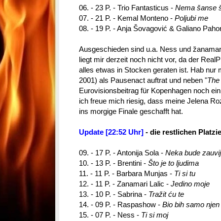
06. - 23 P. - Trio Fantasticus -
Nema šanse 
07. - 21 P. - Kemal Monteno -
Poljubi me
08. - 19 P. - Anja Šovagović & Galiano Paho
Ausgeschieden sind u.a. Ness und žanamari
liegt mir derzeit noch nicht vor, da der RealP
alles etwas in Stocken geraten ist. Hab nu
2001) als Pausenact auftrat und neben "
The 
Eurovisionsbeitrag für Kopenhagen noch ein
ich freue mich riesig, dass meine Jelena R
ins morgige Finale geschafft hat.
Update [22:52 Uhr]
- die restlichen Platz
09. - 17 P. - Antonija Sola -
Neka bude zauvi
10. - 13 P. - Brentini -
Što je to ljudima
11. - 11 P. - Barbara Munjas -
Ti si tu
12. - 11 P. - Zanamari Lalic -
Jedino moje
13. - 10 P. - Sabrina -
Tražit ću te
14. - 09 P. - Raspashow -
Bio bih samo njen
15. - 07 P. - Ness -
Ti si moj