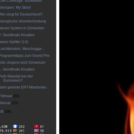
Live Coverage: Schweden
Georgien: My Story!
Wer singt für Deutschland?
Georgische Vorentscheidung
Neues System in Schweden
2. Semifinale Kroatien
News-Splitter (14)
Liechtenstein: Meschugge...
Programmtipps zum Grand Prix
Udo Jürgens wird Schweizer
1. Semifinale Kroatien
Polit-Skandal bei der
Eurovision?
Sehr geehrte ERT-Mitarbeiter...
Februar
(90)
Januar
(25)
06
(58)