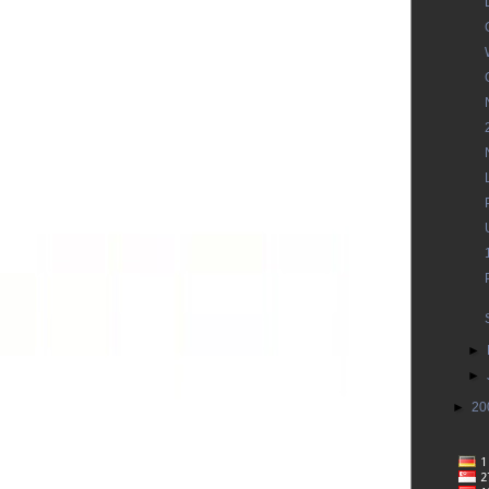
►
►
►
20