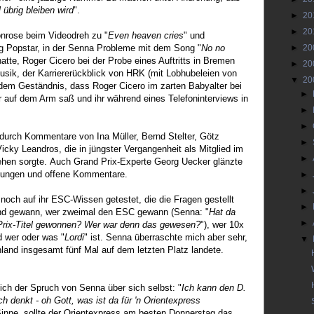
 übrig bleiben wird
".
►
20
►
20
nrose beim Videodreh zu "
Even heaven cries
" und
g Popstar, in der Senna Probleme mit dem Song "
No no
►
20
atte, Roger Cicero bei der Probe eines Auftritts in Bremen
►
20
usik, der Karriererückblick von HRK (mit Lobhubeleien von
▼
20
dem Geständnis, dass Roger Cicero im zarten Babyalter bei
►
 auf dem Arm saß und ihr während eines Telefoninterviews in
►
►
 durch Kommentare von Ina Müller, Bernd Stelter, Götz
►
ky Leandros, die in jüngster Vergangenheit als Mitglied im
►
sehen sorgte. Auch Grand Prix-Experte Georg Uecker glänzte
eilungen und offene Kommentare.
►
►
noch auf ihr ESC-Wissen getestet, die die Fragen gestellt
►
nd gewann, wer zweimal den ESC gewann (Senna: "
Hat da
►
rix-Titel gewonnen? Wer war denn das gewesen?
"), wer 10x
d wer oder was "
Lordi
" ist. Senna überraschte mich aber sehr,
▼
land insgesamt fünf Mal auf dem letzten Platz landete.
ich der Spruch von Senna über sich selbst: "
Ich kann den D.
h denkt - oh Gott, was ist da für 'n Orientexpress
Sinne, sollte der Orientexpress am besten Donnerstag das