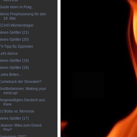
Monrose
Grade eben in Prag...
Meine Prophezeiung für den
10. Mai
ECHO-Würdenträger
News-Splitter (21)
News-Splitter (20)
TV-Tipp für Zyprioten
Let's dance
News-Splitter (19)
News-Splitter (18)
Liebe Briten...
Comeback der Slowakei?
Großbritannien: Making your
mind up!
Vergewaltigtes Deutsch aus
Kiew
DJ Bobo vs. Monrose
News-Splitter (17)
Libanon: Mika zum Grand
Prix?
Eurovision 2007: