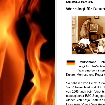
Samstag, 3. März 2007
Wer singt für Deut
Deutschland
- Hab
singt für Deutschla
War eine sehr inte
Kunze, Monrose und Roger C
So habe ich von Heinz Rudolf
Sack
" bezeichnet und Udo Jü
von 1966 auch beim Vorentsc
nostalgischer ESC-Song gec
wieder" von Katja Ebstein s
Evergreen "
Zwei kleine Itali