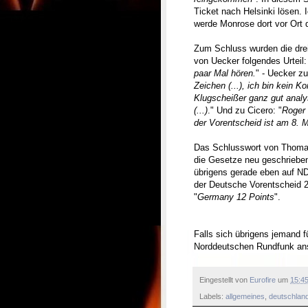
Ticket nach Helsinki lösen.
werde Monrose dort vor Ort
Zum Schluss wurden die drei
von Uecker folgendes Urteil:
paar Mal hören.
" - Uecker z
Zeichen (...), ich bin kein K
Klugscheißer ganz gut analys
(...)
." Und zu Cicero: "
Roger 
der Vorentscheid ist am 8. 
Das Schlusswort von Thomas
die Gesetze neu geschrieben
übrigens gerade eben auf N
der Deutsche Vorentscheid 2
"
Germany 12 Points
".
Falls sich übrigens jemand fü
Norddeutschen Rundfunk ansc
Eingestellt von
Eurofire
um
15:4
Labels:
allgemeines
,
deutschlan