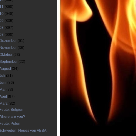
11
(860)
10
(948)
09
(839)
08
(897)
07
(600)
Dezember
(61)
November
(36)
Oktober
(23)
September
(22)
August
(34)
Juli
(21)
Juni
(36)
Mai
(73)
April
(97)
März
(82)
Heute: Belgien
Where are you?
Heute: Polen
Schweden: Neues von ABBA!