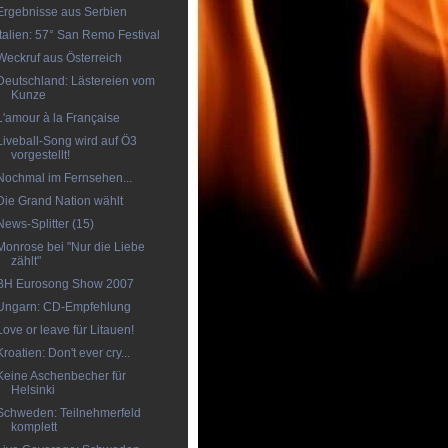
Ergebnisse aus Serbien
Italien: 57° San Remo Festival
Weckruf aus Österreich
Deutschland: Lästereien vom
Kunze
L'amour à la Française
Liveball-Song wird auf Ö3
vorgestellt!
Nochmal im Fernsehen...
Die Grand Nation wählt
News-Splitter (15)
Monrose bei "Nur die Liebe
zählt"
BH Eurosong Show 2007
Ungarn: CD-Empfehlung
Love or leave für Litauen!
Kroatien: Don't ever cry...
Keine Aschenbecher für
Helsinki
Schweden: Teilnehmerfeld
komplett