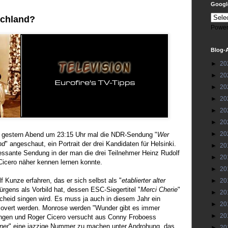
Google
schland?
Power
Blog-
►
20
►
20
►
20
►
20
►
20
►
20
►
20
 gestern Abend um 23:15 Uhr mal die NDR-Sendung "
Wer
nd
" angeschaut, ein Portrait der drei Kandidaten für Helsinki.
►
20
ressante Sendung in der man die drei Teilnehmer Heinz Rudolf
►
20
icero näher kennen lernen konnte.
►
20
 Kunze erfahren, das er sich selbst als "
etablierter alter
►
20
rgens als Vorbild hat, dessen ESC-Siegertitel "
Merci Cherie
"
►
20
heid singen wird. Es muss ja auch in diesem Jahr ein
►
20
overt werden. Monrose werden "Wunder gibt es immer
►
20
ingen und Roger Cicero versucht aus Conny Froboess
ener
" eine jazzige Nummer zu machen unter Androhung, das
►
20