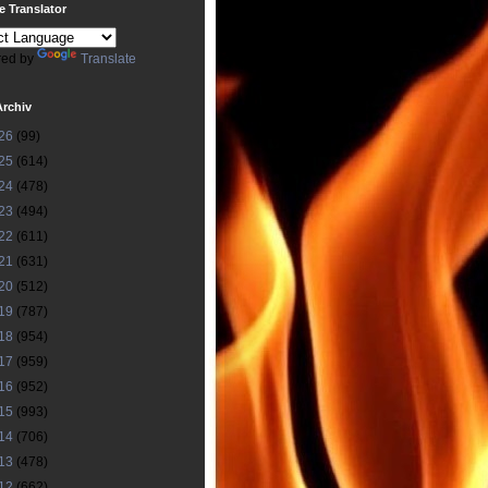
 Translator
ed by
Translate
Archiv
26
(99)
25
(614)
24
(478)
23
(494)
22
(611)
21
(631)
20
(512)
19
(787)
18
(954)
17
(959)
16
(952)
15
(993)
14
(706)
13
(478)
12
(662)