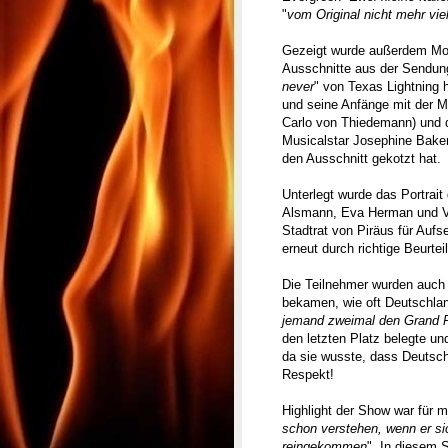
"
vom Original nicht mehr viel
Gezeigt wurde außerdem Mo
Ausschnitte aus der Sendun
never
" von Texas Lightning h
und seine Anfänge mit der M
Carlo von Thiedemann) und 
Musicalstar Josephine Baker
den Ausschnitt gekotzt hat.
Unterlegt wurde das Portrait
Alsmann, Eva Herman und Vic
Stadtrat von Piräus für Auf
erneut durch richtige Beurt
Die Teilnehmer wurden auch 
bekamen, wie oft Deutschla
jemand zweimal den Grand P
den letzten Platz belegte un
da sie wusste, dass Deutsch
Respekt!
Highlight der Show war für m
schon verstehen, wenn er sic
reingekommen
". In diesem 