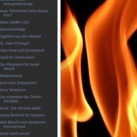
Votingreihenfolge
Neue Teilnehmer beim Grand
Prix?
News-Splitter (16)
Startreihenfolge
Ergebnis aus der Ukraine
Oh, mein Portugal...
Tokio Hotel auf Schwedisch
Kabát für Tschechien!
Das Programm für heute
Abend
Wiederholung
Noch eine Dragqueen!
Neue Versionen
Das schreiben die Online-
Gazetten
Heute: Die Ukraine wählt
Marija Šerifović für Serbien!
Mein Bericht vom deutschen
Vorentscheid
Heute wird's ernst!