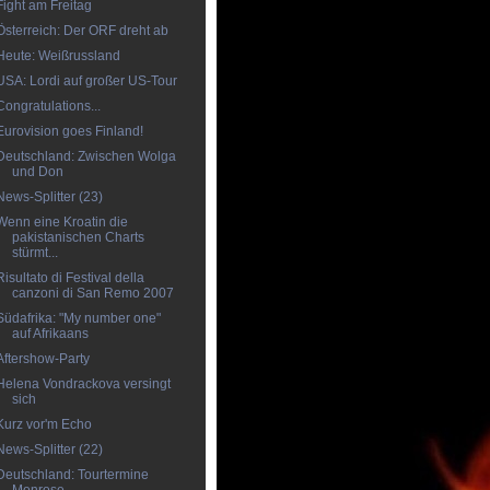
Fight am Freitag
Österreich: Der ORF dreht ab
Heute: Weißrussland
USA: Lordi auf großer US-Tour
Congratulations...
Eurovision goes Finland!
Deutschland: Zwischen Wolga
und Don
News-Splitter (23)
Wenn eine Kroatin die
pakistanischen Charts
stürmt...
Risultato di Festival della
canzoni di San Remo 2007
Südafrika: "My number one"
auf Afrikaans
Aftershow-Party
Helena Vondrackova versingt
sich
Kurz vor'm Echo
News-Splitter (22)
Deutschland: Tourtermine