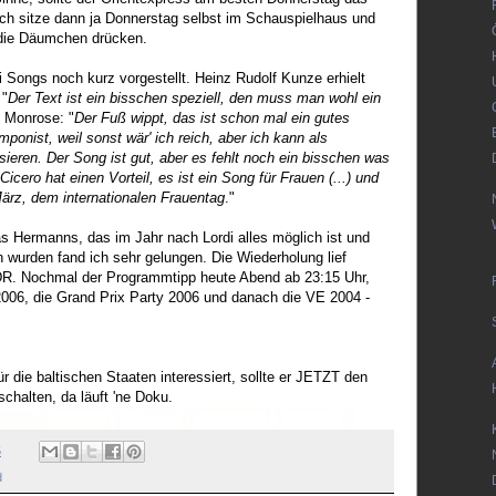
 Ich sitze dann ja Donnerstag selbst im Schauspielhaus und
 die Däumchen drücken.
 Songs noch kurz vorgestellt. Heinz Rudolf Kunze erhielt
 "
Der Text ist ein bisschen speziell, den muss man wohl ein
u Monrose: "
Der Fuß wippt, das ist schon mal ein gutes
omponist, weil sonst wär' ich reich, aber ich kann als
ieren. Der Song ist gut, aber es fehlt noch ein bisschen was
Cicero hat einen Vorteil, es ist ein Song für Frauen (...) und
März, dem internationalen Frauentag
."
 Hermanns, das im Jahr nach Lordi alles möglich ist und
 wurden fand ich sehr gelungen. Die Wiederholung lief
DR. Nochmal der Programmtipp heute Abend ab 23:15 Uhr,
006, die Grand Prix Party 2006 und danach die VE 2004 -
r die baltischen Staaten interessiert, sollte er JETZT den
halten, da läuft 'ne Doku.
5
d