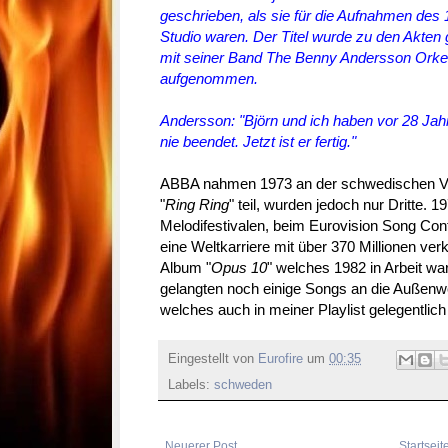
geschrieben, als sie für die Aufnahmen des
Studio waren. Der Titel wurde zu den Akten 
mit seiner Band The Benny Andersson Orkes
aufgenommen.
Andersson: "Björn und ich haben vor 28 Jah
nie beendet. Jetzt ist er fertig."
ABBA nahmen 1973 an der schwedischen V
"
Ring Ring
" teil, wurden jedoch nur Dritte. 
Melodifestivalen, beim Eurovision Song Con
eine Weltkarriere mit über 370 Millionen ve
Album "
Opus 10
" welches 1982 in Arbeit war
gelangten noch einige Songs an die Außenwel
welches auch in meiner Playlist gelegentlich 
Eingestellt von
Eurofire
um
00:35
Labels:
schweden
Neuerer Post
Startseit