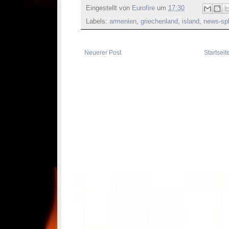
Eingestellt von
Eurofire
um
17:30
Labels:
armenien
,
griechenland
,
island
,
news-spl
Neuerer Post
Startseit