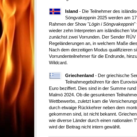
Island
- Die Teilnehmer des isländi
Söngvakeppnin 2025 werden am 17.
Rahmen der Show "
Lögin i Söngvakeppnin
"
wieder zehn Interpreten am isländischen Voren
zunächst zwei Vorrunden. Der Sender RÚV k
Regeländerungen an, in welchem Maße diese 
Nach dem derzeitigen Modus qualifizieren si
Vorrundenteilnehmer für die Endrunde, hi
Wildcard.
Griechenland
- Der griechische Se
Teilnahmegebühren für den Eurovis
Euro beziffert. Dies sind in der Summe rund
Malmö 2024. Ob die gesunkenen Teilnahme
Wettbewerbs, zuletzt kam die Versicherungsg
durch etwaige Rückkehrer neben dem mont
gekommen sind, ist nicht bekannt. Griechenl
wie diverse Länder durch einen nationalen T
wird der Beitrag nicht intern gewählt.