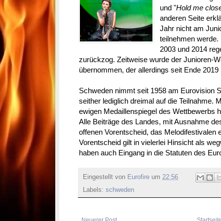
und "
Hold me clos
anderen Seite erk
Jahr nicht am Juni
teilnehmen werde.
2003 und 2014 reg
zurückzog. Zeitweise wurde der Junioren-
übernommen, der allerdings seit Ende 2019 
Schweden nimmt seit 1958 am Eurovision So
seither lediglich dreimal auf die Teilnahme.
ewigen Medaillenspiegel des Wettbewerbs hin
Alle Beiträge des Landes, mit Ausnahme de
offenen Vorentscheid, das Melodifestivalen 
Vorentscheid gilt in vielerlei Hinsicht als 
haben auch Eingang in die Statuten des Eur
Eingestellt von
Eurofire
um
22:56
Labels:
schweden
Neuerer Post
Startseit