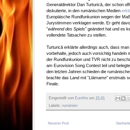
Generaldirektor Dan Turturică, der schon 
diskutierte, in den rumänischen Medien
erkl
Europäische Rundfunkunion wegen der Maßr
Jurystimmen verklagen werde. Er geht davo
"
während des Spiels
" geändert hat und es k
vollendete Tatsachen zu stellen.
Turturică erklärte allerdings auch, dass ma
vorbehalte, jedoch auch vorsichtig handeln
der Rundfunkunion und TVR nicht zu besch
am Eurovision Song Contest teil und belegte 
den letzten Jahren schieden die rumänische
brachte das Land mit "
Llámame
" erstmals s
Finale.
Eingestellt von
Eurofire
um
15:41
Labels:
rumänien
Neuerer Post
Startseit