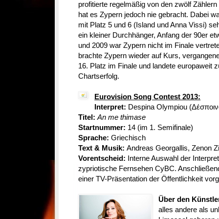
profitierte regelmäßig von den zwölf Zählern
hat es Zypern jedoch nie gebracht. Dabei wa
mit Platz 5 und 6 (Island und Anna Vissi) seh
ein kleiner Durchhänger, Anfang der 90er et
und 2009 war Zypern nicht im Finale vertrete
brachte Zypern wieder auf Kurs, vergangene
16. Platz im Finale und landete europaweit 
Chartserfolg.
Eurovision Song Contest 2013:
Interpret:
Despina Olympiou (
Δέσποιν
Titel:
An me thimase
Startnummer:
14
(im 1. Semifinale)
Sprache:
Griechisch
Text & Musik:
Αndreas Georgallis, Zenon Zi
Vorentscheid:
Interne Auswahl der Interpr
zypriotische Fernsehen CyBC. Anschließend 
einer TV-Präsentation der Öffentlichkeit vorge
Über den Künstle
alles andere als u