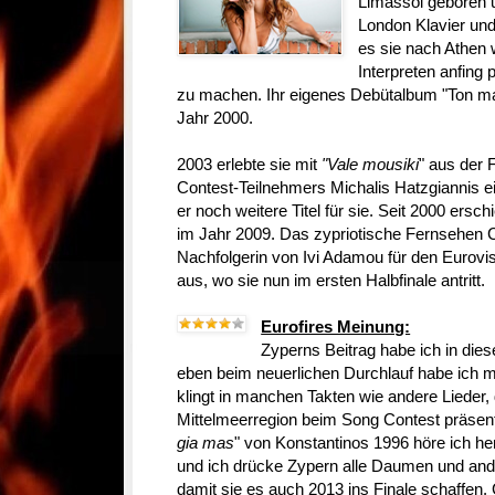
Limassol geboren u
London Klavier und
es sie nach Athen
Interpreten anfing
zu machen. Ihr eigenes Debütalbum "Ton mat
Jahr 2000.
2003 erlebte sie mit
"Vale mousiki
" aus der
Contest-Teilnehmers Michalis Hatzgiannis ei
er noch weitere Titel für sie. Seit 2000 erschi
im Jahr 2009. Das zypriotische Fernsehen 
Nachfolgerin von Ivi Adamou für den Eurov
aus, wo sie nun im ersten Halbfinale antritt.
Eurofires Meinung:
Zyperns Beitrag habe ich in die
eben beim neuerlichen Durchlauf habe ich mi
klingt in manchen Takten wie andere Lieder,
Mittelmeerregion beim Song Contest präsent
gia mas
" von Konstantinos 1996 höre ich h
und ich drücke Zypern alle Daumen und ande
damit sie es auch 2013 ins Finale schaffen.