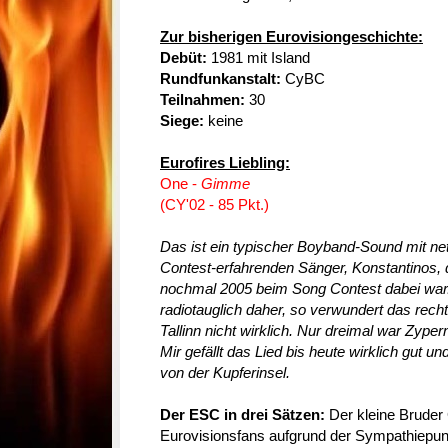
Zur bisherigen Eurovisiongeschichte:
Debüt:
1981 mit Island
Rundfunkanstalt:
CyBC
Teilnahmen:
 30
Siege:
keine
Eurofires Liebling:
One -
Gimme
(CY'02 - 85 Pkt.)
Das ist ein typischer Boyband-Sound mit n
Contest-erfahrenden Sänger, Konstantinos, 
nochmal 2005 beim Song Contest dabei wa
radiotauglich daher, so verwundert das recht
Tallinn nicht wirklich. Nur dreimal war Zyper
Mir gefällt das Lied bis heute wirklich gut un
von der Kupferinsel.
Der ESC in drei Sätzen:
Der kleine Bruder
Eurovisionsfans aufgrund der Sympathiepu