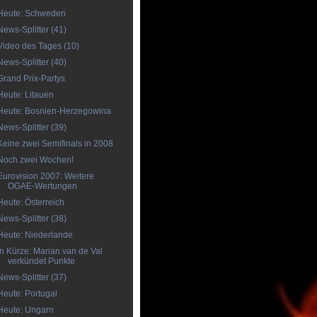
Heute: Schweden
News-Splitter (41)
Video des Tages (10)
News-Splitter (40)
Grand Prix-Partys
Heute: Litauen
Heute: Bosnien-Herzegowina
News-Splitter (39)
Keine zwei Semifinals in 2008
Noch zwei Wochen!
Eurovision 2007: Weitere
OGAE-Wertungen
Heute: Österreich
News-Splitter (38)
Heute: Niederlande
In Kürze: Marian van de Val
verkündet Punkte
News-Splitter (37)
Heute: Portugal
Heute: Ungarn