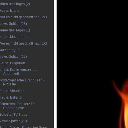
Video des Tages (2)
Heute: Island
Wer es nicht geschafft hat... 2/3
News-Splitter (28)
Video des Tages (1)
Heute: Mazedonien
Wer es nicht geschafft hat... 1/3
Kurz korrigiert
News-Splitter (27)
Heute: Bulgarien
Untote Kontroversen aus
Appenzell
Postsowjetische Dragqueen-
Proteste
Heute: Albanien
Heute: Estland
Österreich: Ein Herz für
Chancenlose
GoldStar TV Tipps
News-Splitter (26)
Grand Prix vs. Eurovision Song