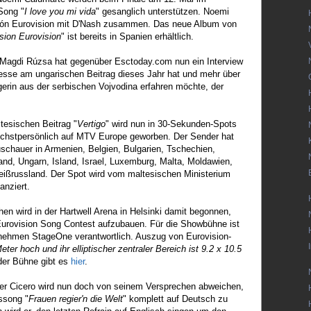
Song "
I love you mi vida
" gesanglich unterstützen. Noemi
isión Eurovision mit D'Nash zusammen. Das neue Album von
sion Eurovision
" ist bereits in Spanien erhältlich.
 Magdi Rúzsa hat gegenüber Esctoday.com nun ein Interview
esse am ungarischen Beitrag dieses Jahr hat und mehr über
rin aus der serbischen Vojvodina erfahren möchte, der
tesischen Beitrag "
Vertigo
" wird nun in 30-Sekunden-Spots
öchstpersönlich auf MTV Europe geworben. Der Sender hat
uschauer in Armenien, Belgien, Bulgarien, Tschechien,
and, Ungarn, Island, Israel, Luxemburg, Malta, Moldawien,
ißrussland. Der Spot wird vom maltesischen Ministerium
anziert.
hen wird in der Hartwell Arena in Helsinki damit begonnen,
Eurovision Song Contest aufzubauen. Für die Showbühne ist
rnehmen StageOne verantwortlich. Auszug von Eurovision-
eter hoch und ihr elliptischer zentraler Bereich ist 9.2 x 10.5
der Bühne gibt es
hier
.
er Cicero wird nun doch von seinem Versprechen abweichen,
ssong "
Frauen regier'n die Welt
" komplett auf Deutsch zu