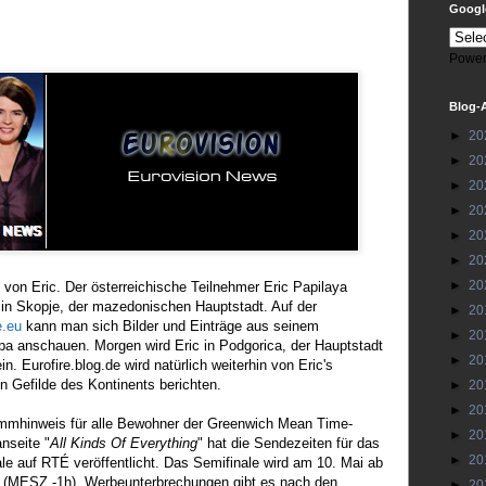
Google
Power
Blog-
►
20
►
20
►
20
►
20
►
20
►
20
►
20
von Eric. Der österreichische Teilnehmer Eric Papilaya
e in Skopje, der mazedonischen Hauptstadt. Auf der
►
20
e.eu
kann man sich Bilder und Einträge aus seinem
►
20
a anschauen. Morgen wird Eric in Podgorica, der Hauptstadt
►
20
. Eurofire.blog.de wird natürlich weiterhin von Eric's
n Gefilde des Kontinents berichten.
►
20
►
20
mmhinweis für alle Bewohner der Greenwich Mean Time-
►
20
anseite "
All Kinds Of Everything
" hat die Sendezeiten für das
►
20
le auf RTÉ veröffentlicht. Das Semifinale wird am 10. Mai ab
t (MESZ -1h). Werbeunterbrechungen gibt es nach den
►
20