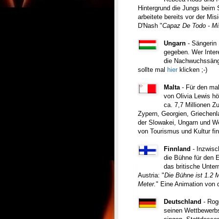
Hintergrund die Jungs beim 
arbeitete bereits vor der M
D'Nash "
Capaz De Todo - Mi
Ungarn
- Sängerin
gegeben. Wer Inter
die Nachwuchssänge
sollte mal
hier
klicken ;-)
Malta
- Für den mal
von Olivia Lewis h
ca. 7,7 Millionen Z
Zypern, Georgien, Griechenl
der Slowakei, Ungarn und We
von Tourismus und Kultur fin
Finnland
- Inzwisc
die Bühne für den 
das britische Unte
Austria:
"
Die Bühne ist 1.2 M
Meter.
"
Eine Animation von 
Deutschland
- Rog
seinen Wettbewerb