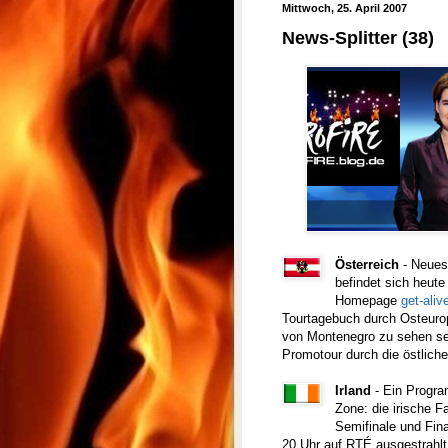
Mittwoch, 25. April 2007
News-Splitter (38)
Österreich
- Neues 
befindet sich heut
Homepage
get-aliv
Tourtagebuch durch Osteurop
von Montenegro zu sehen sein
Promotour durch die östliche
Irland
- Ein Progra
Zone: die irische F
Semifinale und Fina
20 Uhr auf RTÉ ausgestrahl