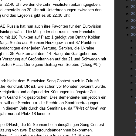
en 22.40 Uhr werden die zehn Finalisten bekanntgegeben.
►
20
ai ebenfalls ab 20 Uhr mit Unterbrechungen zwischen den
►
20
 und das Ergebnis gibt es ab 22.30 Uhr.
►
20
AE Russia hat nun auch ihre Favoriten für den Eurovision
►
20
sinki gewählt. Die Mitglieder des russischen Fanclubs
▼
20
nd mit 116 Punkten auf Platz 1 gefolgt von Dmitry Koldun
►
arija Sestic aus Bosnien-Herzegowina mit 87 Punkten.
►
erdächtigen einer jeden Wertung, Serbien, die Ukraine
gt mit 38 Punkten auf dem 14. Rang, die Gastgeber aus
►
t Vorsprung auf Großbritannien auf der 21 und Schweden mit
►
letzten Platz. Der eigene Beitrag von Serebro ("
Song #1
")
►
►
rk bleibt dem Eurovision Song Contest auch in Zukunft
►
sche Rundfunk DR ist, wie schon vor Monaten bekannt wurde,
►
wierigkeiten und aufgrund der Kürzungen in jüngster Zeit
▼
im Grand Prix gesprochen. Dies dementierte nun jedoch ein
n will der Sender u.a. die Rechte an Sportübertragungen
in diesem Jahr durch das Semifinale, da "
Twist of love
" von
hr nur auf Platz 18 landete.
pe D'Nash, die für Spanien beim diesjährigen Song Contest
rstützung von zwei Backgroundsängerinnen bekommen.
oemi Calumarte werden beim Finale am 12. Mai im