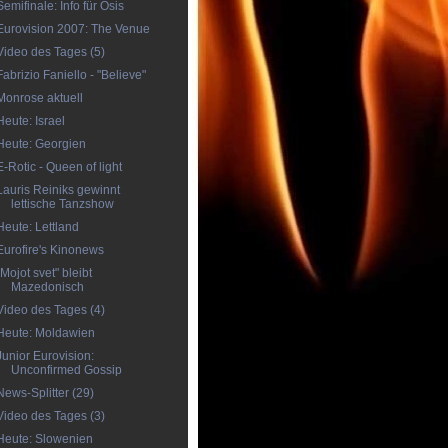
Semifinale: Info für Ösis
Eurovision 2007: The Venue
Video des Tages (5)
Fabrizio Faniello - "Believe"
Monrose aktuell
Heute: Israel
Heute: Georgien
E-Rotic - Queen of light
Lauris Reiniks gewinnt
lettische Tanzshow
Heute: Lettland
Eurofire's Kinonews
"Mojot svet" bleibt
Mazedonisch
Video des Tages (4)
Heute: Moldawien
Junior Eurovision:
Unconfirmed Gossip
News-Splitter (29)
Video des Tages (3)
Heute: Slowenien