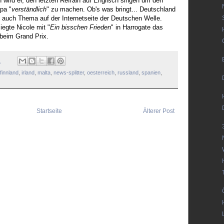
 wird er, den letzten Refrain auf Englisch singen um den
opa "
verständlich
" zu machen. Ob's was bringt... Deutschland
 auch Thema auf der Internetseite der Deutschen Welle.
egte Nicole mit "
Ein bisschen Frieden
" in Harrogate das
 beim Grand Prix.
1
finnland
,
irland
,
malta
,
news-splitter
,
oesterreich
,
russland
,
spanien
,
Startseite
Älterer Post