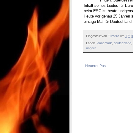
singen. Stattdessen
Inhalt seines Liedes für Eur
beim ESC ist heute übrigens
Heute vor genau 25 Jahren si
einzige Mal für Deutschland
Eingestellt von
Eurofire
um
17:0
Labels:
dänemark
,
deutschland
,
ungarn
Neuerer Post