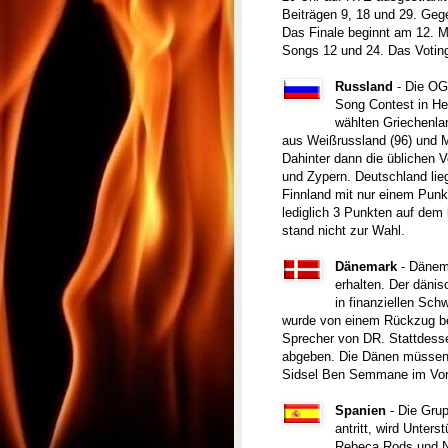
Beiträgen 9, 18 und 29. Geg
Das Finale beginnt am 12. M
Songs 12 und 24. Das Voting
Russland
- Die OG
Song Contest in Hel
wählten Griechenla
aus Weißrussland (96) und M
Dahinter dann die üblichen V
und Zypern. Deutschland lie
Finnland mit nur einem Punk
lediglich 3 Punkten auf dem 
stand nicht zur Wahl.
Dänemark
- Dänema
erhalten. Der däni
in finanziellen Sch
wurde von einem Rückzug be
Sprecher von DR. Stattdesse
abgeben. Die Dänen müssen 
Sidsel Ben Semmane im Vorja
Spanien
- Die Grup
antritt, wird Unte
Rebeca Rods und N