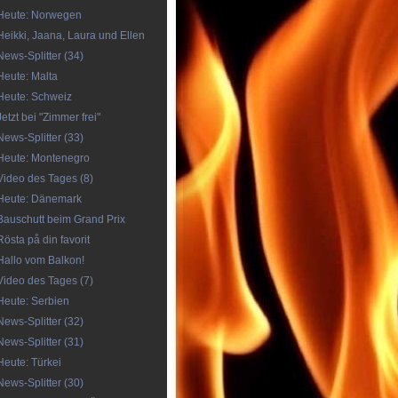
Heute: Norwegen
Heikki, Jaana, Laura und Ellen
News-Splitter (34)
Heute: Malta
Heute: Schweiz
Jetzt bei "Zimmer frei"
News-Splitter (33)
Heute: Montenegro
Video des Tages (8)
Heute: Dänemark
Bauschutt beim Grand Prix
Rösta på din favorit
Hallo vom Balkon!
Video des Tages (7)
Heute: Serbien
News-Splitter (32)
News-Splitter (31)
Heute: Türkei
News-Splitter (30)