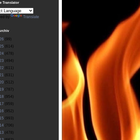
 Translator
ed by
Translate
Archiv
26
(99)
25
(614)
24
(478)
23
(494)
22
(611)
21
(631)
20
(512)
19
(787)
18
(954)
17
(959)
16
(952)
15
(993)
14
(706)
13
(478)
12
(662)