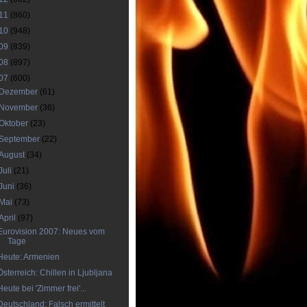
11
(860)
10
(948)
09
(839)
08
(897)
07
(600)
Dezember
(61)
November
(36)
Oktober
(23)
September
(22)
August
(34)
Juli
(21)
Juni
(36)
Mai
(73)
April
(97)
Eurovision 2007: Neues vom
Tage
Heute: Armenien
Österreich: Chillen in Ljubljana
Heute bei 'Zimmer frei'...
Deutschland: Falsch ermittelt