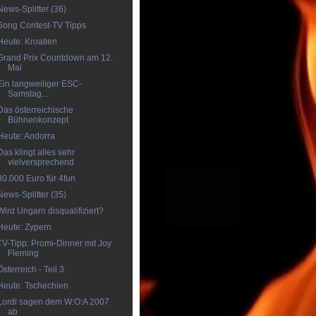
News-Splitter (36)
Song Contest-TV Tipps
Heute: Kroatien
Grand Prix Countdown am 12.
Mai
Ein langweiliger ESC-
Samstag...
Das österreichische
Bühnenkonzept
Heute: Andorra
Das klingt alles sehr
vielversprechend
30.000 Euro für 4fun
News-Splitter (35)
Wird Ungarn disqualifiziert?
Heute: Zypern
TV-Tipp: Promi-Dinner mit Joy
Fleming
Österreich - Teil 3.
Heute: Tschechien
Lordi sagen dem W:O:A 2007
ab