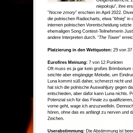
niepokoju
", ihre e
"
Nocne zmory
" erschien im April 2022. Div
die polnischen Radiocharts, etwa "
Mniej
" in
internen polnischen Vorentscheidung setzte
ehemaligen Song Contest-Teilnehmerin Jus
andere Interpreten durch. "
The Tower
" errei
Platzierung in den Wettquoten:
29 von 37 
Eurofires Meinung:
7 von 12 Punkten
Oft muss es ja gar kein großes Brimborium 
seichte aber eingängige Melodie, um Eindruc
Luna kommt süß daher, schmerzt nicht und m
hat sich die polnische Auswahljury gegen d
entschieden, aber dafür kann Luna nichts. Po
Potenzial sich für das Finale zu qualifizieren
vorne geht, wage ich anzuzweifeln. Denno
hören, ohne das es anfängt zu nerven und d
Zeichen.
Userabstimmung:
Die Abstimmung ist been