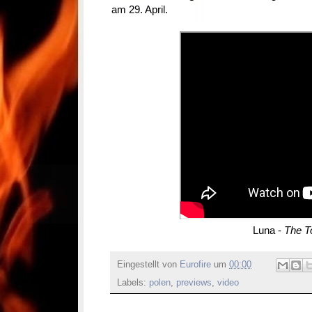
am 29. April.
Luna -
The T
Eingestellt von
Eurofire
um
00:00
Labels:
polen
,
previews
,
video