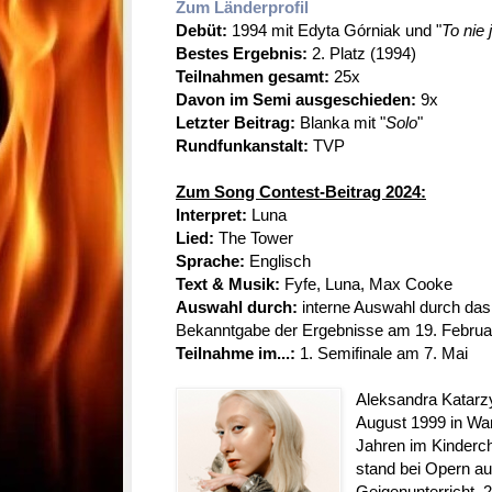
Zum Länderprofil
Debüt:
1994 mit Edyta Górniak und "
To nie 
Bestes Ergebnis:
2. Platz (1994)
Teilnahmen gesamt:
25x
Davon im Semi ausgeschieden:
9x
Letzter Beitrag:
Blanka
mit "
Solo
"
Rundfunkanstalt:
TVP
Zum Song Contest-Beitrag 2024:
Interpret:
Luna
Lied:
The Tower
Sprache:
Englisch
Text & Musik:
Fyfe, Luna, Max Cooke
Auswahl durch:
interne Auswahl durch das
Bekanntgabe der Ergebnisse am 19. Februa
Teilnahme im...:
1. Semifinale am 7. Mai
Aleksandra Katar
August 1999 in Wa
Jahren im Kinderch
stand bei Opern a
Geigenunterricht. 