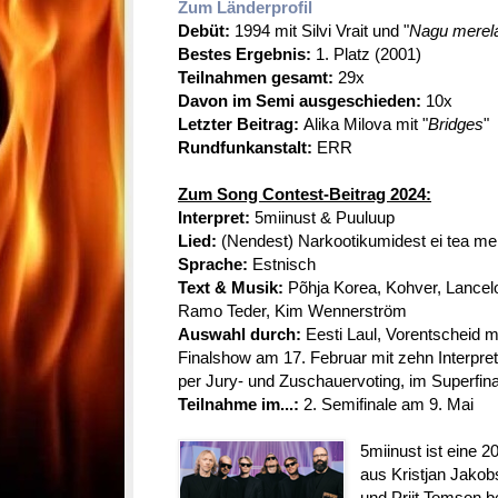
Zum Länderprofil
Debüt:
1994 mit Silvi Vrait und "
Nagu merel
Bestes Ergebnis:
1. Platz (2001)
Teilnahmen gesamt:
29x
Davon im Semi ausgeschieden:
10x
Letzter Beitrag:
Alika Milova
mit "
Bridges
"
Rundfunkanstalt:
ERR
Zum Song Contest-Beitrag 2024:
Interpret:
5miinust & Puuluup
Lied:
(Nendest) Narkootikumidest ei tea me 
Sprache:
Estnisch
Text & Musik:
Põhja Korea, Kohver, Lancel
Ramo Teder, Kim Wennerström
Auswahl durch:
Eesti Laul, Vorentscheid m
Finalshow am 17. Februar mit zehn Interpre
per Jury- und Zuschauervoting, im Superfin
Teilnahme im...:
2. Semifinale am 9. Mai
5miinust ist eine 
aus Kristjan Jakob
und Priit Tomson b