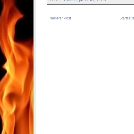
Labels:
estland
,
previews
,
video
Neuerer Post
Startseit