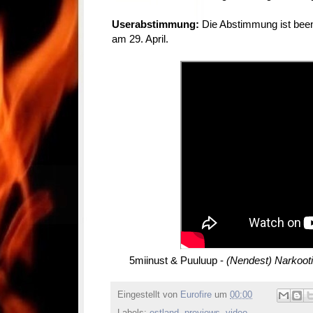
Userabstimmung:
Die Abstimmung ist been
am 29. April.
5miinust & Puuluup -
(Nendest) Narkooti
Eingestellt von
Eurofire
um
00:00