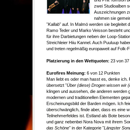
zwei Studioalben 
Auszeichnungen zu
nahmen sie gemein
"
Kallab
" auf. In Malmö werden sie begleitet
Ramo Teder und Marko Veisson besteht und
für ihre Darbietungen neben der Loop-Statio
Streichleier Hiiu Kannel. Auch Puuluup haben
und treten regelmäßig europaweit auf Folk-Fe
Platzierung in den Wettquoten:
23 von 37 
Eurofires Meinung:
6 von 12 Punkten
Man liebt es oder man hasst es, denke ich. F
übersetzt "
Über (diese) Drogen wissen wir (
klingen und aussehen, die anderen werden
modernen und traditionellen Elementen gep
Erscheinungsbild der Barden mögen. Ich feie
überschwänglich, finde aber, dass es eine 
Teilnehmerfeldes ist. Estland als Bote beso
und ganz nebenbei Nora Nova mit ihrem So
das Schöne
" in der Kategorie "
Längster Song