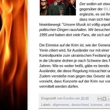
Der wollen wir etw
gegenüber der
BIL
ergänzte, es sei i
dass man sich hier 
hineinbewegt: "
Unsere Musik ist völlig unpol
politischen Dingen raushalten. Wir besuchen
1995 und haben dort viele Fans, die sich auf
Die Einreise auf die Krim ist, wie der Gener
Yenin zitiert wird, für Ausländer nur mit ei
Kontrollpunkte zum ukrainischen Festland ge
in die Ukraine drohen je nach Schwere des F
Jahren. Wie es weiter heißt, gäbe es bereit
Ausländer, die diese Regelung missachtet un
Zudem verstieße man gegen das Gesetz über
vorsieht, dass Konzerte auf der Krim nur v
vermittelt werden dürfen.
Eingestellt von
Eurofire
um
20:40
Labels:
allgemeines
,
deutschland
,
kurioses
,
ukr