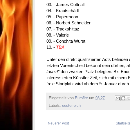
03. - James Cottriall
04. - Krautschädl
05. - Papermoon
06. - Norbert Schneider
07. - Trackshittaz
08. - Valerie
09. - Conchita Wurst
10. -
TBA
Unter den direkt qualifizierten Acts befinden
letzten Vorentscheid bekannt sein dürften, als
taunz!
" den zweiten Platz belegten. Bis En
interessierten Künstler Zeit, sich mit eine
freie Startplatz wird ab dem 9. Januar durch e
Eingestellt von
Eurofire
um
08:27
Labels:
oesterreich
Neuerer Post
Startseit