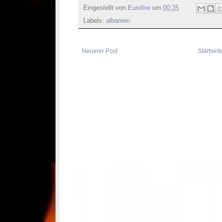
Eingestellt von
Eurofire
um
00:35
Labels:
albanien
Neuerer Post
Startseit