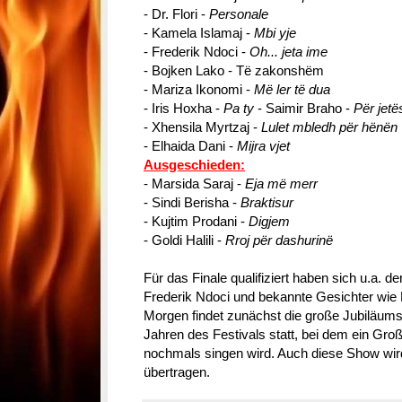
- Dr. Flori -
Personale
- Kamela Islamaj -
Mbi yje
- Frederik Ndoci -
Oh... jeta ime
- Bojken Lako - Të zakonshëm
- Mariza Ikonomi -
Më ler të dua
- Iris Hoxha -
Pa ty
- Saimir Braho -
Për jetë
- Xhensila Myrtzaj -
Lulet mbledh për hënën
- Elhaida Dani -
Mijra vjet
Ausgeschieden:
- Marsida Saraj -
Eja më merr
- Sindi Berisha -
Braktisur
- Kujtim Prodani -
Digjem
- Goldi Halili -
Rroj për dashurinë
Für das Finale qualifiziert haben sich u.a. d
Frederik Ndoci und bekannte Gesichter wie K
Morgen findet zunächst die große Jubiläums
Jahren des Festivals statt, bei dem ein Großte
nochmals singen wird. Auch diese Show wird
übertragen.