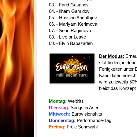
03. - Farid Gasanov
04. - Ilham Gamidov
05. - Hussein Abdullajev
06. - Mariyam Kerimova
07. - Sehri Ragimova
08. - Live or Leave
09. - Elvin Babazadeh
Der Modus:
Erneu
stattfinden, in den
Fertigkeiten unter
Kandidaten erreich
wird zu jeweils 50
bleibt das Konzept
Montag:
Welthits
Dienstag:
Songs in Aseri
Mittwoch:
Eurovisionshits
Donnerstag:
Performance-Tag
Freitag:
Freie Songwahl