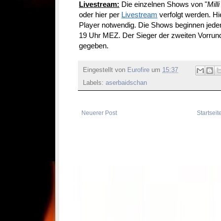
Livestream:
Die einzelnen Shows von "
Mill
oder hier per
Livestream
verfolgt werden. Hi
Player notwendig. Die Shows beginnen jede
19 Uhr MEZ. Der Sieger der zweiten Vorrun
gegeben.
Eingestellt von
Eurofire
um
15:37
Labels:
aserbaidschan
Neuerer Post
Startseit