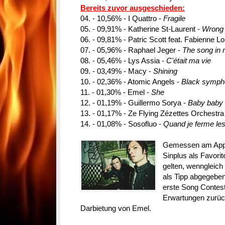
Bereits zuvor ausgeschieden:
04. - 10,56% - I Quattro -
Fragile
05. - 09,91% - Katherine St-Laurent -
Wrong 
06. - 09,81% - Patric Scott feat. Fabienne L
07. - 05,96% - Raphael Jeger -
The song in
08. - 05,46% - Lys Assia -
C'était ma vie
09. - 03,49% - Macy -
Shining
10. - 02,36% - Atomic Angels -
Black symp
11. - 01,30% - Emel -
She
12. - 01,19% - Guillermo Sorya -
Baby baby
13. - 01,17% - Ze Flying Zézettes Orchestra
14. - 01,08% - Sosofluo -
Quand je ferme le
Gemessen am Appla
Sinplus als Favor
gelten, wenngleich
als Tipp abgegeben
erste Song Contest
Erwartungen zurück
Darbietung von Emel.