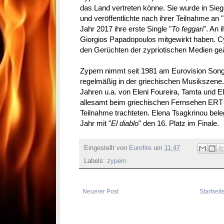
das Land vertreten könne. Sie wurde in Sie
und veröffentlichte nach ihrer Teilnahme an "
Jahr 2017 ihre erste Single "
To feggari
". An 
Giorgios Papadopoulos mitgewirkt haben. Cy
den Gerüchten der zypriotischen Medien ge
Zypern nimmt seit 1981 am Eurovision Song 
regelmäßig in der griechischen Musikszene.
Jahren u.a. von Eleni Foureira, Tamta und El
allesamt beim griechischen Fernsehen ERT 
Teilnahme trachteten. Elena Tsagkrinou bel
Jahr mit "
El diablo
" den 16. Platz im Finale.
Eingestellt von
Eurofire
um
11:47
Labels:
zypern
Neuerer Post
Startseit