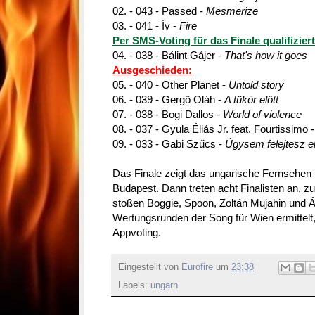
02. - 043 - Passed -
Mesmerize
03. - 041 - Ív -
Fire
Per SMS-Voting für das Finale qualifiziert
04. - 038 - Bálint Gájer -
That's how it goes
Ausgeschieden:
05. - 040 - Other Planet -
Untold story
06. - 039 - Gergő Oláh -
A tükör előtt
07. - 038 - Bogi Dallos -
World of violence
08. - 037 - Gyula Éliás Jr. feat. Fourtissimo 
09. - 033 - Gabi Szűcs -
Úgysem felejtesz e
Das Finale zeigt das ungarische Fernsehe
Budapest. Dann treten acht Finalisten an, zu
stoßen Boggie, Spoon, Zoltán Mujahin und 
Wertungsrunden der Song für Wien ermittelt,
Appvoting.
Eingestellt von
Eurofire
um
23:38
Labels:
ungarn