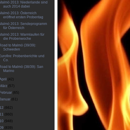
Malmö 2013: Niederlande sind
auch 2014 dabei
Malmö 2013: Österreich
eröffnet ersten Probentag
Malmö 2013: Sendeprogramm
für Österreich
Malmö 2013: Warmlaufen für
die Probenwoche
Road to Malmö (39/39):
Schweden
Eurofire: Probenberichte und
Co.
Road to Malmö (38/39): San
Marino
April
(42)
März
(57)
Februar
(65)
Januar
(61)
12
(662)
11
(860)
10
(948)
09
(839)