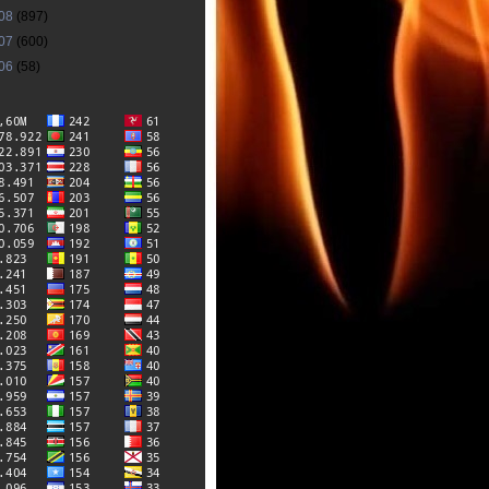
08
(897)
07
(600)
06
(58)