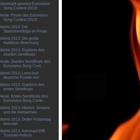
Dänemark gewinnt Eurovision
Song Contest 2013!
Heute: Finale des Eurovision
Song Contest 2013!
Malmö 2013: Die
Startreihenfolge im Finale
Malmö 2013: Die große
Halbfinal-Abrechung
Malmö 2013: Ergebnis des
zweiten Semifinals
Heute: Zweites Semifinale des
Eurovision Song Cont...
Malmö 2013: Lena liest
deutsche Punkte vor!
Malmö 2013: Ergebnis des
ersten Semifinals
Heute: Erstes Semifinale des
Eurovision Song Conte...
Malmö 2013: Alkohol, Vampire
und die Heilsarmee
Malmö 2013: Dritter Probentag
beendet
Malmö 2013: Astronaut trifft
Trommel-Fetisch