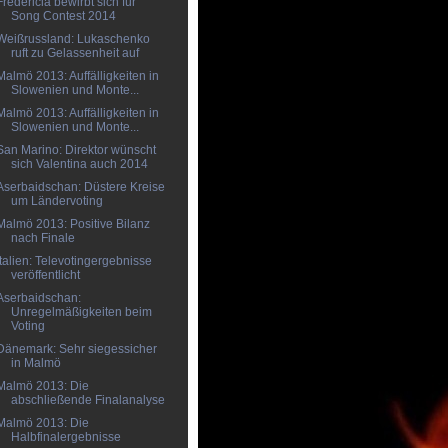
Fredericia bewirbt sich für
Song Contest 2014
Weißrussland: Lukaschenko
ruft zu Gelassenheit auf
Malmö 2013: Auffälligkeiten in
Slowenien und Monte...
Malmö 2013: Auffälligkeiten in
Slowenien und Monte...
San Marino: Direktor wünscht
sich Valentina auch 2014
Aserbaidschan: Düstere Kreise
um Ländervoting
Malmö 2013: Positive Bilanz
nach Finale
Italien: Televotingergebnisse
veröffentlicht
Aserbaidschan:
Unregelmäßigkeiten beim
Voting
Dänemark: Sehr siegessicher
in Malmö
Malmö 2013: Die
abschließende Finalanalyse
Malmö 2013: Die
Halbfinalergebnisse