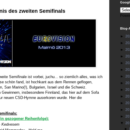
Google
is des zweiten Semifinals
Power
Blog-
►
20
►
20
►
20
►
20
►
20
►
20
►
20
weite Semifinale ist vorbei, juchu... so ziemlich alles, was ich
se schön fand, ist hochkant aus dem Rennen geflogen,
►
20
n, San Marino(!), Bulgarien, Israel und die Schweiz.
►
20
 Gewinnern, insbesondere Finnland, das hier auf dem Sofa
►
20
ur neuen CSD-Hymne auserkoren wurde. Hier die
►
20
►
20
emifinals:
►
20
 (in gezogener Reihenfolge):
▼
20
-
Kedvesem
►