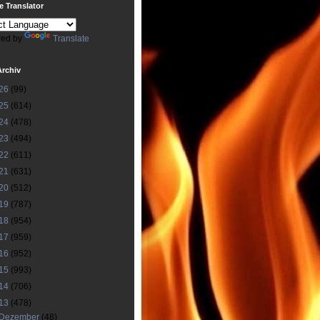
 Translator
ed by
Translate
Archiv
26
(99)
25
(614)
24
(478)
23
(494)
22
(611)
21
(631)
20
(512)
19
(787)
18
(954)
17
(959)
16
(952)
15
(993)
14
(706)
13
(478)
Dezember
(48)