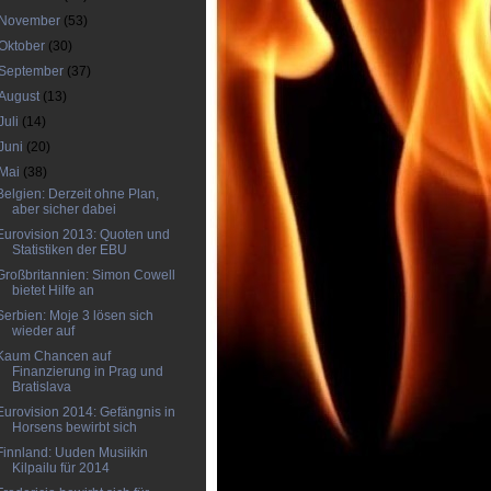
November
(53)
Oktober
(30)
September
(37)
August
(13)
Juli
(14)
Juni
(20)
Mai
(38)
Belgien: Derzeit ohne Plan,
aber sicher dabei
Eurovision 2013: Quoten und
Statistiken der EBU
Großbritannien: Simon Cowell
bietet Hilfe an
Serbien: Moje 3 lösen sich
wieder auf
Kaum Chancen auf
Finanzierung in Prag und
Bratislava
Eurovision 2014: Gefängnis in
Horsens bewirbt sich
Finnland: Uuden Musiikin
Kilpailu für 2014