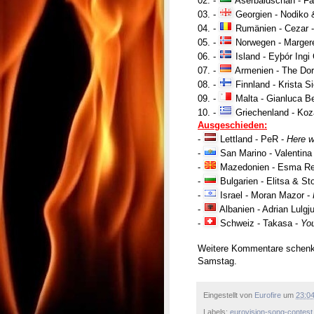
02. -
Aserbaidschan - F
03. -
Georgien - Nodiko 
04. -
Rumänien - Cezar 
05. -
Norwegen - Margere
06. -
Island - Eyþór Ing
07. -
Armenien - The Dor
08. -
Finnland - Krista Si
09. -
Malta - Gianluca B
10. -
Griechenland - Koz
Ausgeschieden:
-
Lettland - PeR -
Here 
-
San Marino - Valentina
-
Mazedonien - Esma Re
-
Bulgarien - Elitsa & St
-
Israel - Moran Mazor -
-
Albanien - Adrian Lulgj
-
Schweiz - Takasa -
You
Weitere Kommentare schenke
Samstag.
Eingestellt von
Eurofire
um
23:0
Labels:
eurovision-song-contest