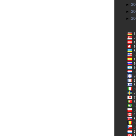
►
20
►
20
►
20