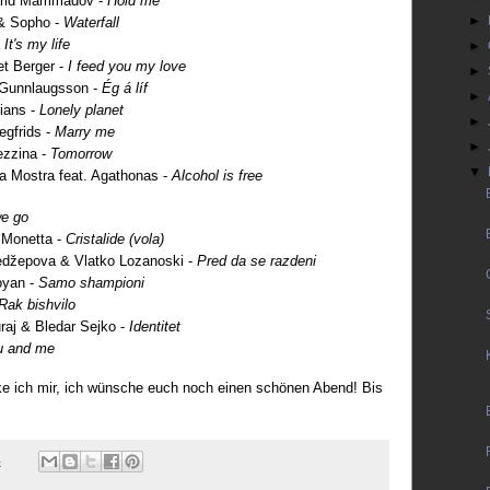
arid Mammadov -
Hold me
►
& Sopho -
Waterfall
-
It's my life
►
t Berger -
I feed you my love
►
i Gunnlaugsson -
Ég á líf
►
ians -
Lonely planet
►
egfrids -
Marry me
►
ezzina -
Tomorrow
▼
a Mostra feat. Agathonas -
Alcohol is free
we go
 Monetta -
Cristalide (vola)
džepova & Vlatko Lozanoski -
Pred da se razdeni
oyan -
Samo shampioni
Rak bishvilo
uraj & Bledar Sejko -
Identitet
 and me
 ich mir, ich wünsche euch noch einen schönen Abend! Bis
4