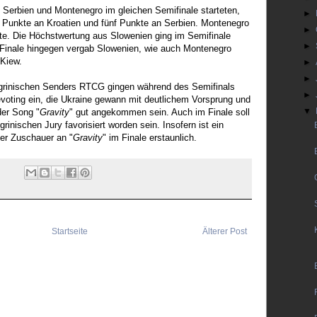
 Serbien und Montenegro im gleichen Semifinale starteten,
►
i Punkte an Kroatien und fünf Punkte an Serbien. Montenegro
►
kte. Die Höchstwertung aus Slowenien ging im Semifinale
►
m Finale hingegen vergab Slowenien, wie auch Montenegro
 Kiew.
►
►
rinischen Senders RTCG gingen während des Semifinals
►
voting ein, die Ukraine gewann mit deutlichem Vorsprung und
▼
der Song "
Gravity
" gut angekommen sein. Auch im Finale soll
rinischen Jury favorisiert worden sein. Insofern ist ein
der Zuschauer an "
Gravity
" im Finale erstaunlich.
Startseite
Älterer Post