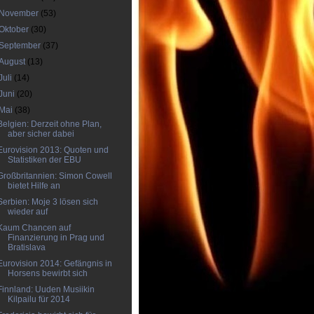
November
(53)
Oktober
(30)
September
(37)
August
(13)
Juli
(14)
Juni
(20)
Mai
(38)
Belgien: Derzeit ohne Plan,
aber sicher dabei
Eurovision 2013: Quoten und
Statistiken der EBU
Großbritannien: Simon Cowell
bietet Hilfe an
Serbien: Moje 3 lösen sich
wieder auf
Kaum Chancen auf
Finanzierung in Prag und
Bratislava
Eurovision 2014: Gefängnis in
Horsens bewirbt sich
Finnland: Uuden Musiikin
Kilpailu für 2014