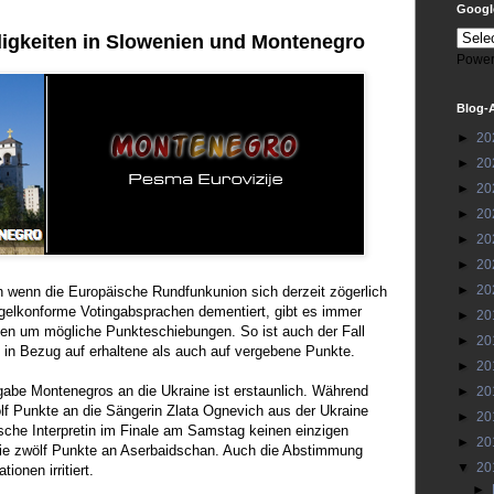
Google
ligkeiten in Slowenien und Montenegro
Power
Blog-
►
20
►
20
►
20
►
20
►
20
►
20
►
20
h wenn die Europäische Rundfunkunion sich derzeit zögerlich
regelkonforme Votingabsprachen dementiert, gibt es immer
►
20
nen um mögliche Punkteschiebungen. So ist auch der Fall
►
20
in Bezug auf erhaltene als auch auf vergebene Punkte.
►
20
abe Montenegros an die Ukraine ist erstaunlich. Während
►
20
f Punkte an die Sängerin Zlata Ognevich aus der Ukraine
►
20
ische Interpretin im Finale am Samstag keinen einzigen
►
20
die zwölf Punkte an Aserbaidschan. Auch die Abstimmung
▼
20
ionen irritiert.
►