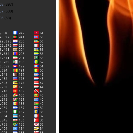
08
(897)
07
(600)
06
(58)