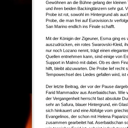
Gewöhnen an die Bühne gelang der kleinen 
und ihren beiden Backingtänzern sehr gut. V
Probe ist rot, sowohl im Hintergrund als auc
Probe, die man frei auf Eurovision.tv verfol
San Marino endlich ins Finale schafft.
Mit der Königin der Zigeuner, Esma ging es 
auszudrücken, ein rotes Swarovski-Kleid, ihr 
nur noch Lozano nennt, trägt einen elegant
Quellen entnehmen kann, sind einige von Es
Support in Malmö mit dabei. Ob es dem Fina
hilft, bleibt abzuwarten. Die Probe lief rech
Tempowechsel des Liedes gefallen wird, ist 
Der letzte Beitrag, der vor der Pause darge
Farid Mammadov aus Aserbaidschan. Wie vi
der Vergangenheit herrscht fast absolute Du
sehr an Safura, blauer Hintergrund, ein Gl
sich hinkauert und eine Abfolge vom griec
Evangelinos, der schon mit Helena Papariz
zusammen gearbeitet hat. Aserbaidschan soll