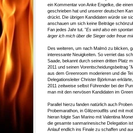
ein Kommentar von Anke Engelke, die einen 
geschrieben hat und unserer deutschen Kandi
drückt. Die übrigen Kandidaten würde sie si
anschauen um sich keine Beiträge schönzuh
Fan jedes Jahr tut. "
Es wird also ein spontane
ärger ich mich über die Sieger oder freue mi
Des weiteren, um nach Malmö zu blicken, g
interessante Neuigkeiten. So verriet das s
Saade, bekannt durch seinen dritten Platz mi
2011 und seinen Vorentscheidungsbeitrag "
aus dem Greenroom moderieren und die Teil
Delegationsleiter Christer Björkman erklärte
2011 zeitweise selbst Führender bei der Pu
man mit den nervösen Kandidaten im Gre
Parallel hierzu fanden natürlich auch Proben 
Probemarathon, in Glitzeroutfits und mit m
hieran folgte San Marino mit Valentina Mone
die gesamte sanmarinesische Delegation ist 
Anlauf endlich ins Finale zu schaffen und a