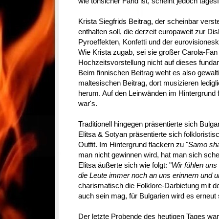
wie tonsicher Farid ist, scheint jedoch tage
Krista Siegfrids Beitrag, der scheinbar ver
enthalten soll, die derzeit europaweit zur D
Pyroeffekten, Konfetti und der eurovisione
Wie Krista zugab, sei sie großer Carola-Fan 
Hochzeitsvorstellung nicht auf dieses fundam
Beim finnischen Beitrag weht es also gewalt
maltesischen Beitrag, dort musizieren ledi
herum. Auf den Leinwänden im Hintergrund fl
war's.
Traditionell hingegen präsentierte sich Bul
Elitsa & Sotyan präsentierte sich folkloristi
Outfit. Im Hintergrund flackern zu "
Samo sha
man nicht gewinnen wird, hat man sich sch
Elitsa äußerte sich wie folgt: "
Wir fühlen uns 
die Leute immer noch an uns erinnern und 
charismatisch die Folklore-Darbietung mit 
auch sein mag, für Bulgarien wird es erneut 
Der letzte Probende des heutigen Tages war 