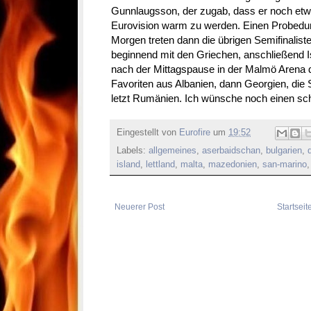
Gunnlaugsson, der zugab, dass er noch etw
Eurovision warm zu werden. Einen Probedur
Morgen treten dann die übrigen Semifinalist
beginnend mit den Griechen, anschließend 
nach der Mittagspause in der Malmö Arena 
Favoriten aus Albanien, dann Georgien, die
letzt Rumänien. Ich wünsche noch einen s
Eingestellt von
Eurofire
um
19:52
Labels:
allgemeines
,
aserbaidschan
,
bulgarien
,
island
,
lettland
,
malta
,
mazedonien
,
san-marino
Neuerer Post
Startseit