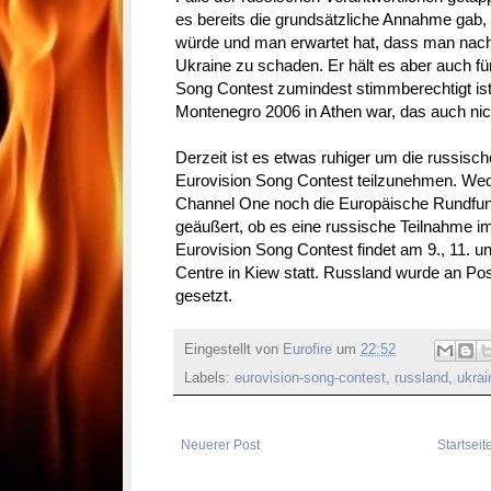
es bereits die grundsätzliche Annahme gab,
würde und man erwartet hat, dass man nac
Ukraine zu schaden. Er hält es aber auch f
Song Contest zumindest stimmberechtigt ist
Montenegro 2006 in Athen war, das auch nic
Derzeit ist es etwas ruhiger um die russis
Eurovision Song Contest teilzunehmen. Wed
Channel One noch die Europäische Rundfun
geäußert, ob es eine russische Teilnahme im
Eurovision Song Contest findet am 9., 11. un
Centre in Kiew statt. Russland wurde an Pos
gesetzt.
Eingestellt von
Eurofire
um
22:52
Labels:
eurovision-song-contest
,
russland
,
ukrai
Neuerer Post
Startseit