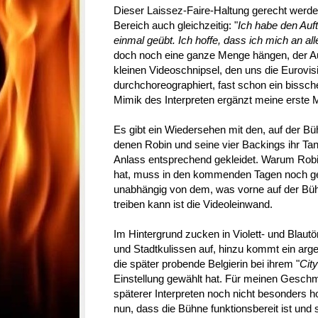
Dieser Laissez-Faire-Haltung gerecht werde
Bereich auch gleichzeitig: "
Ich habe den Auft
einmal geübt. Ich hoffe, dass ich mich an al
doch noch eine ganze Menge hängen, der Auft
kleinen Videoschnipsel, den uns die Eurovisi
durchchoreographiert, fast schon ein bissch
Mimik des Interpreten ergänzt meine erste
Es gibt ein Wiedersehen mit den, auf der Bü
denen Robin und seine vier Backings ihr Tan
Anlass entsprechend gekleidet. Warum Robin
hat, muss in den kommenden Tagen noch ge
unabhängig von dem, was vorne auf der Büh
treiben kann ist die Videoleinwand.
Im Hintergrund zucken in Violett- und Blaut
und Stadtkulissen auf, hinzu kommt ein arges 
die später probende Belgierin bei ihrem "
City
Einstellung gewählt hat. Für meinen Geschm
späterer Interpreten noch nicht besonders 
nun, dass die Bühne funktionsbereit ist und 