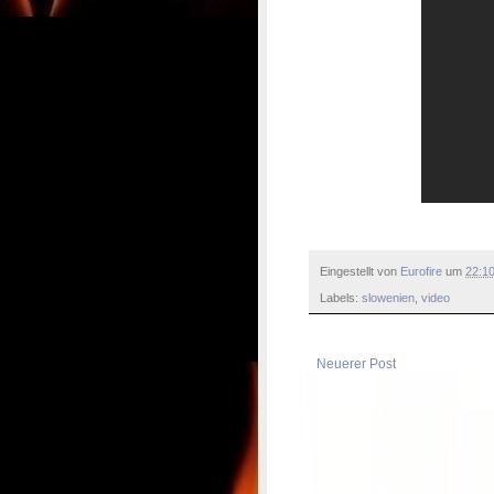
Eingestellt von
Eurofire
um
22:1
Labels:
slowenien
,
video
Neuerer Post