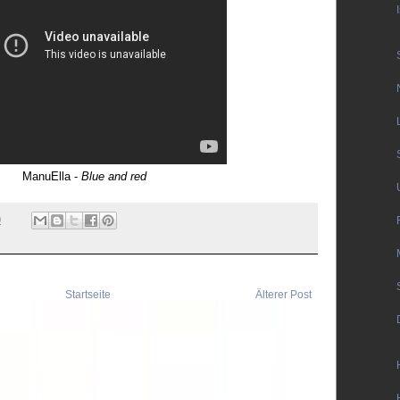
ManuElla -
Blue and red
0
Startseite
Älterer Post