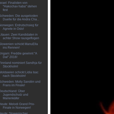
Israel: Finalisten von
"Hakochav haba" stehen
fest
Schweden: Die ausgelosten
Duelle für die Andra Cha...
Norwegen: Erdrutschsieg für
Agnete in Oslo!
Litauen: Zwei Kandidaten in
achter Show rausgeflogen
Slowenien schickt ManuElla
ins Rennen!
Ungarn: Freddie gewinnt "A
Dal" 2016!
Finnland nominiert Sandhja für
Stockholm!
Moldawien schickt Lidia Isac
nach Stockholm!
Schweden: Molly Sandén und
Frans im Finale!
Deutschland: Über
Jugendschutz und
Marienkäfer
Heute: Melodi Grand Prix-
Finale in Norwegen!
Heute: Slowenischer