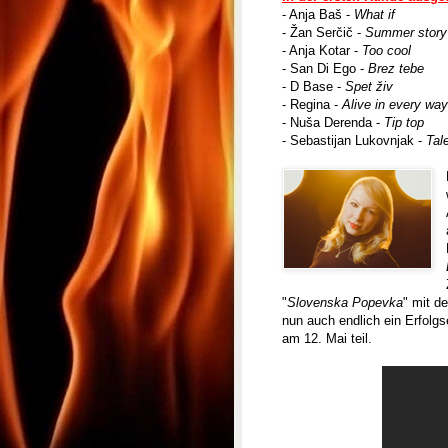
- Anja Baš -
What if
- Žan Serčič -
Summer story
- Anja Kotar -
Too cool
- San Di Ego -
Brez tebe
- D Base -
Spet živ
- Regina -
Alive in every way
- Nuša Derenda -
Tip top
- Sebastijan Lukovnjak -
Tal
"
Slovenska Popevka
" mit de
nun auch endlich ein Erfolgs
am 12. Mai teil.