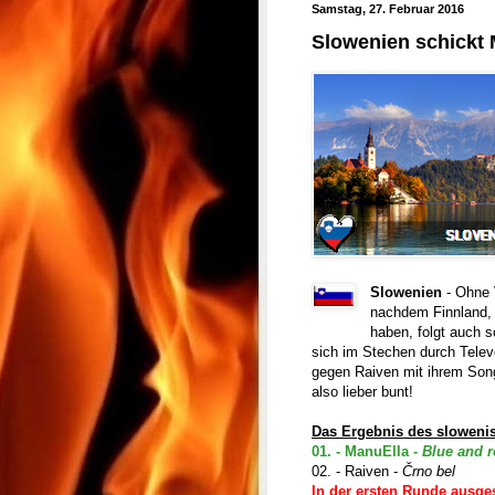
Samstag, 27. Februar 2016
Slowenien schickt 
Slowenien
- Ohne
nachdem Finnland, 
haben, folgt auch 
sich im Stechen durch Televo
gegen Raiven mit ihrem Son
also lieber bunt!
Das Ergebnis des sloweni
01. - ManuElla -
Blue and r
02. - Raiven -
Črno bel
In der ersten Runde ausge