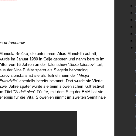
►
►
►
►
►
►
es of tomorrow
▼
Manuela Brečko, die unter ihrem Alias ManuElla auftritt,
wurde im Januar 1989 in Celje geboren und nahm bereits im
Alter von 16 Jahren an der Talentshow "
Bitka talentov
" teil,
aus der Nina Pušlar später als Siegerin hervorging.
Eurovisionsfans ist sie als Teilnehmerin der "
Misija
Evrovizija
" ebenfalls bereits bekannt. Dort wurde sie Vierte.
Zwei Jahre später wurde sie beim slowenischen Kultfestival
m Titel "
Zadnji ples
" Fünfte, mit dem Sieg der EMA hat sie
erlebnis für die Vita. Slowenien nimmt im zweiten Semifinale