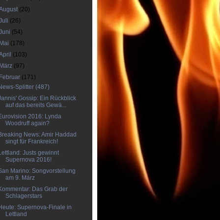
August
(20)
Juli
(26)
Juni
(54)
Mai
(178)
April
(103)
März
(97)
Februar
(171)
News-Splitter (487)
Jannis' Gossip: Ein Rückblick
auf das bereits Gewä...
Eurovision 2016: Lynda
Woodruff again?
Breaking News: Amir Haddad
singt für Frankreich!
Lettland: Justs gewinnt
Supernova 2016!
San Marino: Songvorstellung
am 9. März
Kommentar: Das Grab der
Schlagerstars
Heute: Supernova-Finale in
Lettland