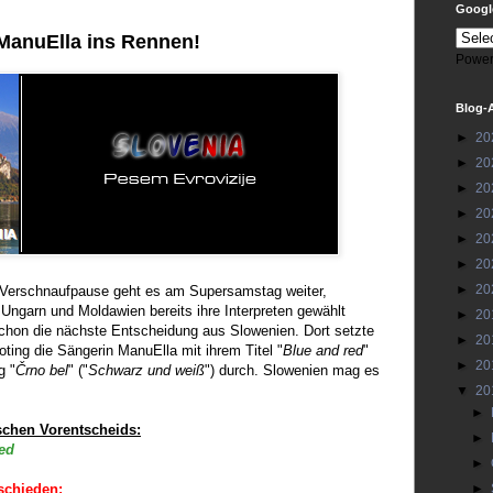
Google
ManuElla ins Rennen!
Power
Blog-
►
20
►
20
►
20
►
20
►
20
►
20
►
20
 Verschnaufpause geht es am Supersamstag weiter,
Ungarn und Moldawien bereits ihre Interpreten gewählt
►
20
schon die nächste Entscheidung aus Slowenien. Dort setzte
►
20
ting die Sängerin ManuElla mit ihrem Titel "
Blue and red
"
►
20
g "
Črno bel
" ("
Schwarz und weiß
") durch. Slowenien mag es
▼
20
►
schen Vorentscheids:
►
ed
►
schieden:
►