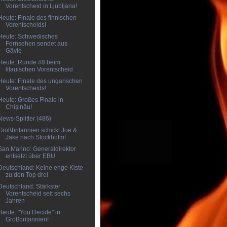
Vorentscheid in Ljubljana!
Heute: Finale des finnischen
Vorentscheids!
Heute: Schwedisches
Fernsehen sendet aus
Gävle
Heute: Runde #8 beim
litauischen Vorentscheid
Heute: Finale des ungarischen
Vorentscheids!
Heute: Großes Finale in
Chișinău!
News-Splitter (486)
Großbritannien schickt Joe &
Jake nach Stockholm!
San Marino: Generaldirektor
entsetzt über EBU
Deutschland: Keine enge Kiste
zu den Top drei
Deutschland: Stärkster
Vorentscheid seit sechs
Jahren
Heute: "You Decide" in
Großbritannien!