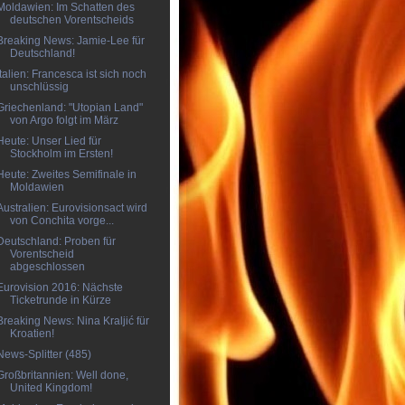
Moldawien: Im Schatten des
deutschen Vorentscheids
Breaking News: Jamie-Lee für
Deutschland!
Italien: Francesca ist sich noch
unschlüssig
Griechenland: "Utopian Land"
von Argo folgt im März
Heute: Unser Lied für
Stockholm im Ersten!
Heute: Zweites Semifinale in
Moldawien
Australien: Eurovisionsact wird
von Conchita vorge...
Deutschland: Proben für
Vorentscheid
abgeschlossen
Eurovision 2016: Nächste
Ticketrunde in Kürze
Breaking News: Nina Kraljić für
Kroatien!
News-Splitter (485)
Großbritannien: Well done,
United Kingdom!