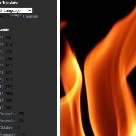
 Translator
ed by
Translate
Archiv
26
(99)
25
(614)
24
(478)
23
(494)
22
(611)
21
(631)
20
(512)
19
(787)
18
(954)
17
(959)
16
(952)
Dezember
(85)
November
(49)
Oktober
(42)
September
(44)