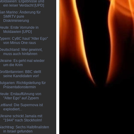
Moldawien: Ergebnisse und
ein leiser Verdacht [UPD]
San Marino: Änderung für
SMRTV pure
Diskriminierung
Heute: Erste Vorrunde in
Moldawien [UPD]
Zypern: CyBC haut "Alter Ego"
von Minus One raus
Deutschland: Wer gewinnt,
muss auch hinfahren
Ukraine: Es geht mal wieder
um die Krim
Großbritannien: BBC stellt
seine Kandidaten vor!
Bulgarien: Richtigstellung für
Präsentationstermin
Heute: Erstaufführung von
"Alter Ego" auf Zypern
Lettland: Die Supernova ist
explodiert...
Ukraine schickt Jamala mit
"1944" nach Stockholm!
Nachtrag: Sechs Halbfinalisten
in Israel gefunden