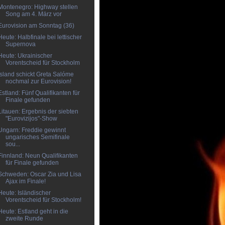
Montenegro: Highway stellen
Song am 4. März vor
Eurovision am Sonntag (36)
Heute: Halbfinale bei lettischer
Supernova
Heute: Ukrainischer
Vorentscheid für Stockholm
Island schickt Greta Salóme
nochmal zur Eurovision!
Estland: Fünf Qualifikanten für
Finale gefunden
Litauen: Ergebnis der siebten
"Eurovizijos"-Show
Ungarn: Freddie gewinnt
ungarisches Semifinale
sou...
Finnland: Neun Qualifikanten
für Finale gefunden
Schweden: Oscar Zia und Lisa
Ajax im Finale!
Heute: Isländischer
Vorentscheid für Stockholm!
Heute: Estland geht in die
zweite Runde