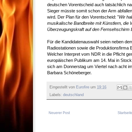
deutschen Vorentscheid auch tatsächlich n
Sieger müsste somit schon der Arm abfallen
wird. Der Plan für den Vorentscheid: "
Wir ha
musikalische Bandbreite mit Künstlern, di
Überzeugungskraft auf den Fernsehschirm b
Für die Kandidatenauswahl seien neben de
Radiostationen sowie die Produktionsfirma 
Welcher Interpret vom NDR in die Pflicht 
europäischen Publikum am 14. Mai in Stockh
sich am Donnerstag um Viertel nach acht i
Barbara Schöneberger.
Eingestellt von
Eurofire
um
19:16
Labels:
deutschland
Neuerer Post
Startseit